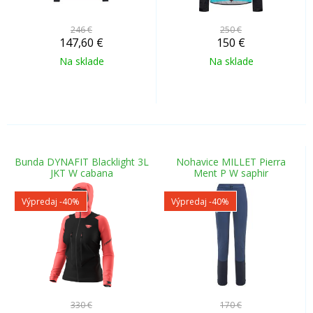
246 €
250 €
147,60
€
150
€
Na sklade
Na sklade
Bunda DYNAFIT Blacklight 3L
Nohavice MILLET Pierra
JKT W cabana
Ment P W saphir
Výpredaj
-40%
Výpredaj
-40%
330 €
170 €