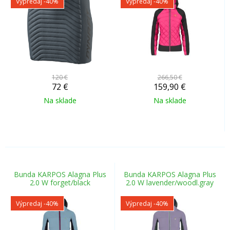
Výpredaj
-40%
Výpredaj
-40%
120 €
266,50 €
72
€
159,90
€
Na sklade
Na sklade
Bunda KARPOS Alagna Plus
Bunda KARPOS Alagna Plus
2.0 W forget/black
2.0 W lavender/woodl.gray
Výpredaj
-40%
Výpredaj
-40%