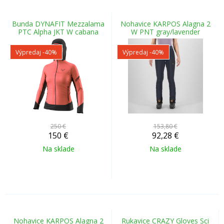
Bunda DYNAFIT Mezzalama
Nohavice KARPOS Alagna 2
PTC Alpha JKT W cabana
W PNT gray/lavender
Výpredaj
-40%
Výpredaj
-40%
250 €
153,80 €
150
€
92,28
€
Na sklade
Na sklade
Nohavice KARPOS Alagna 2
Rukavice CRAZY Gloves Sci