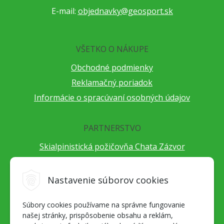
E-mail:
objednavky@geosport.sk
VŠETKO O NÁKUPE
Obchodné podmienky
Reklamačný poriadok
Informácie o spracúvaní osobných údajov
PARTNERSTVO
Skialpinistická požičovňa Chata Zázvor
Po horách s TatryGuide
Cestovateľský festival Cestou necestou
Nastavenie súborov cookies
Peter Fraňo - ultra bežec
Súbory cookies používame na správne fungovanie
Alpenverein Slovensko
našej stránky, prispôsobenie obsahu a reklám,
Hore-dole Derešom