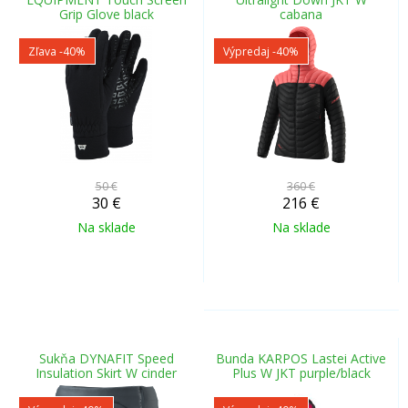
Grip Glove black
cabana
Zľava -40%
Výpredaj
-40%
50 €
360 €
30
€
216
€
Na sklade
Na sklade
Sukňa DYNAFIT Speed
Bunda KARPOS Lastei Active
Insulation Skirt W cinder
Plus W JKT purple/black