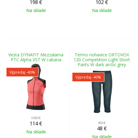
198
€
102
€
Na sklade
Na sklade
Vesta DYNAFIT Mezzalama
Termo nohavice ORTOVOX
PTC Alpha VST W cabana
120 Competition Light Short
Pants W dark arctic grey
Výpredaj
-40%
Výpredaj
-40%
190 €
114
€
80 €
48
€
Na sklade
Na sklade