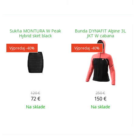
Sukňa MONTURA W Peak
Bunda DYNAFIT Alpine 3L
Hybrid skirt black
JKT W cabana
Výpredaj
-40%
Výpredaj
-40%
120 €
250 €
72
€
150
€
Na sklade
Na sklade