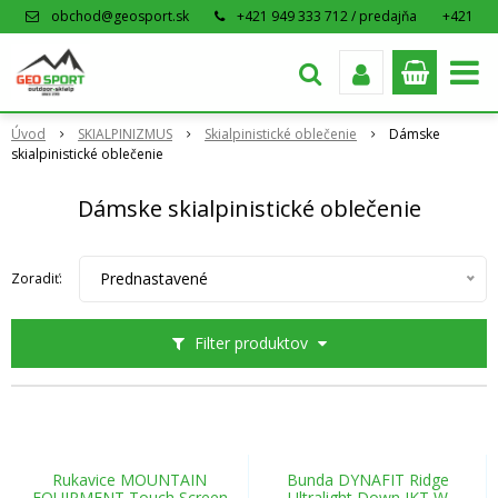
obchod@geosport.sk
+421 949 333 712 / predajňa
+421
915 962 766 / eshop
Úvod
SKIALPINIZMUS
Skialpinistické oblečenie
Dámske
skialpinistické oblečenie
Dámske skialpinistické oblečenie
Prednastavené
Zoradiť:
Filter produktov
Rukavice MOUNTAIN
Bunda DYNAFIT Ridge
EQUIPMENT Touch Screen
Ultralight Down JKT W