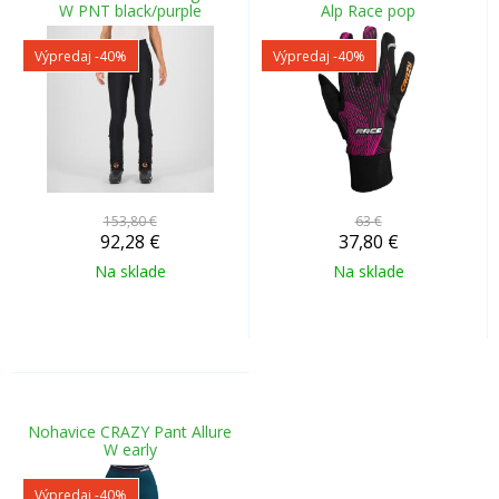
W PNT black/purple
Alp Race pop
Výpredaj
-40%
Výpredaj
-40%
153,80 €
63 €
92,28
€
37,80
€
Na sklade
Na sklade
Nohavice CRAZY Pant Allure
W early
Výpredaj
-40%