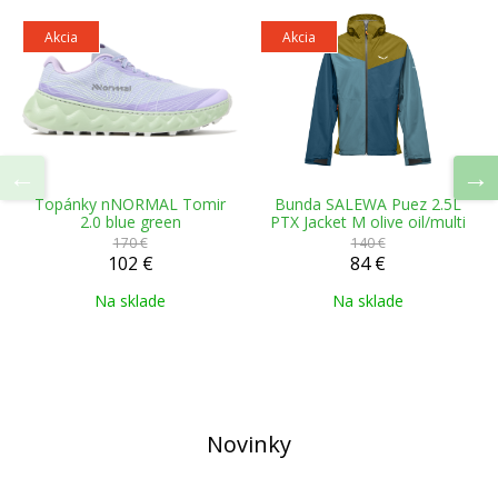
Akcia
Akcia
Topánky nNORMAL Tomir
Bunda SALEWA Puez 2.5L
2.0 blue green
PTX Jacket M olive oil/multi
170 €
140 €
102 €
84 €
Na sklade
Na sklade
Novinky