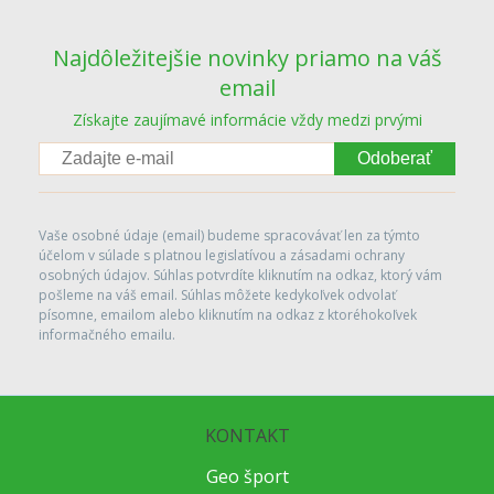
Najdôležitejšie novinky priamo na váš
email
Získajte zaujímavé informácie vždy medzi prvými
Odoberať
Vaše osobné údaje (email) budeme spracovávať len za týmto
účelom v súlade s platnou legislatívou a zásadami ochrany
osobných údajov. Súhlas potvrdíte kliknutím na odkaz, ktorý vám
pošleme na váš email. Súhlas môžete kedykoľvek odvolať
písomne, emailom alebo kliknutím na odkaz z ktoréhokoľvek
informačného emailu.
KONTAKT
Geo šport