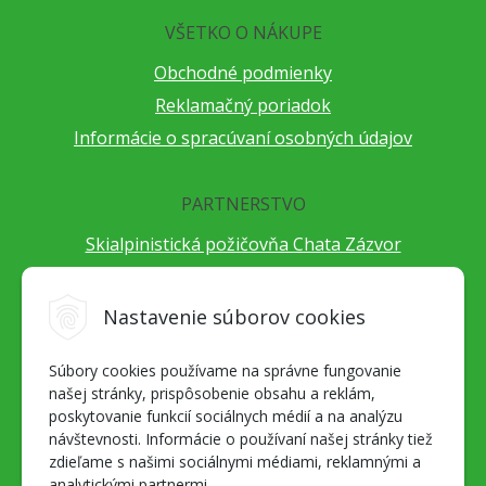
VŠETKO O NÁKUPE
Obchodné podmienky
Reklamačný poriadok
Informácie o spracúvaní osobných údajov
PARTNERSTVO
Skialpinistická požičovňa Chata Zázvor
Po horách s TatryGuide
Cestovateľský festival Cestou necestou
Nastavenie súborov cookies
Peter Fraňo - ultra bežec
Súbory cookies používame na správne fungovanie
Alpenverein Slovensko
našej stránky, prispôsobenie obsahu a reklám,
Hore-dole Derešom
poskytovanie funkcií sociálnych médií a na analýzu
Motorest Nemecká
návštevnosti. Informácie o používaní našej stránky tiež
zdieľame s našimi sociálnymi médiami, reklamnými a
Splav Hrona
analytickými partnermi.