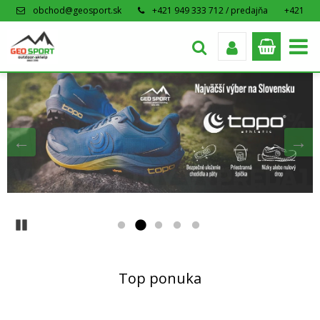
obchod@geosport.sk
+421 949 333 712 / predajňa
+421
915 962 766 / eshop
Pozastaviť
Top ponuka