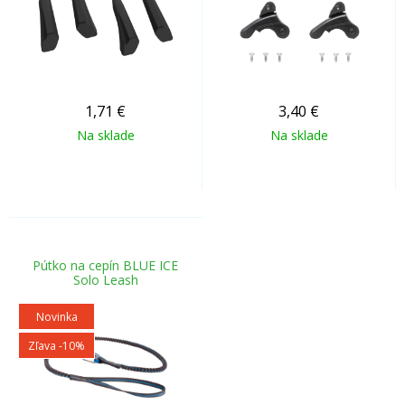
1,71
€
3,40
€
Na sklade
Na sklade
Pútko na cepín BLUE ICE
Solo Leash
Novinka
Zľava -10%