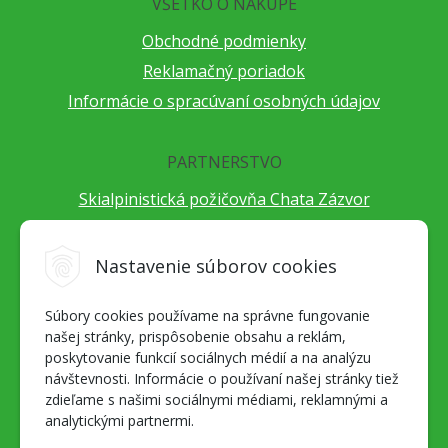
VŠETKO O NÁKUPE
Obchodné podmienky
Reklamačný poriadok
Informácie o spracúvaní osobných údajov
PARTNERSTVO
Skialpinistická požičovňa Chata Zázvor
Po horách s TatryGuide
Cestovateľský festival Cestou necestou
Nastavenie súborov cookies
Peter Fraňo - ultra bežec
Súbory cookies používame na správne fungovanie
Alpenverein Slovensko
našej stránky, prispôsobenie obsahu a reklám,
Hore-dole Derešom
poskytovanie funkcií sociálnych médií a na analýzu
Motorest Nemecká
návštevnosti. Informácie o používaní našej stránky tiež
zdieľame s našimi sociálnymi médiami, reklamnými a
Splav Hrona
analytickými partnermi.
OZ ZaBer