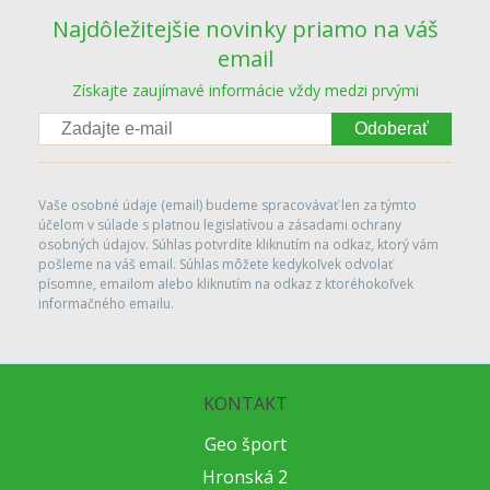
Najdôležitejšie novinky priamo na váš
email
Získajte zaujímavé informácie vždy medzi prvými
Odoberať
Vaše osobné údaje (email) budeme spracovávať len za týmto
účelom v súlade s platnou legislatívou a zásadami ochrany
osobných údajov. Súhlas potvrdíte kliknutím na odkaz, ktorý vám
pošleme na váš email. Súhlas môžete kedykoľvek odvolať
písomne, emailom alebo kliknutím na odkaz z ktoréhokoľvek
informačného emailu.
KONTAKT
Geo šport
Hronská 2