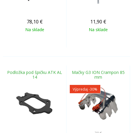
78,10
€
11,90
€
Na sklade
Na sklade
Podložka pod špičku ATK AL
Mačky G3 ION Crampon 85
14
mm
Výpredaj
-30%