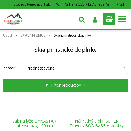
obchod@geosport.sk
+421 949 333 712 / predajňa
+421
915 962 766 / eshop
Úvod
SKIALPINIZMUS
Skialpinistické doplnky
Skialpinistické doplnky
Prednastavené
Zoradiť:
Filter produktov
Vak na lyže DYNASTAR
Náhradný diel FISCHER
Intense bag 160 cm
Travers BOA BASE + skrutky