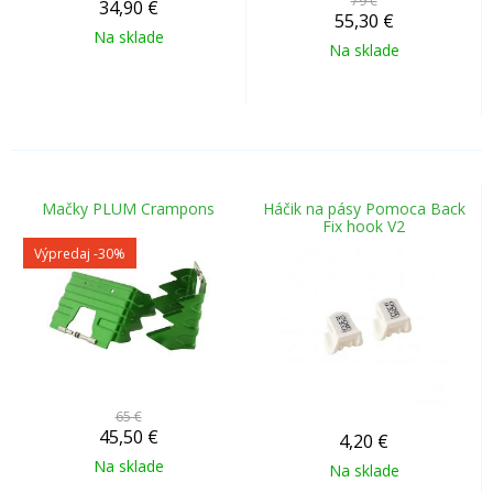
79 €
34,90
€
55,30
€
Na sklade
Na sklade
Mačky PLUM Crampons
Háčik na pásy Pomoca Back
Fix hook V2
Výpredaj
-30%
65 €
45,50
€
4,20
€
Na sklade
Na sklade