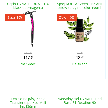
Cepín DYNAFIT DNA ICE-X
Sprej KOHLA Green Line Anti
black out/magenta
Snow spray no color 100ml
Zľava -10%
Zľava -10%
130 €
20 €
117
€
18
€
Na sklade
Na sklade
Lepidlo na pásy Kohla
Náhradný diel DYNAFIT Heel
Transfer tape Hot-Melt
Base ST Rotation 90
4m/130mm