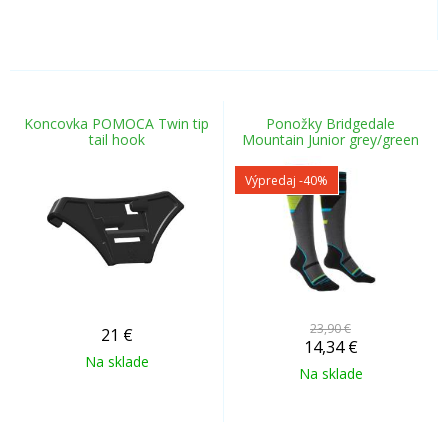
Koncovka POMOCA Twin tip
Ponožky Bridgedale
tail hook
Mountain Junior grey/green
Výpredaj
-40%
23,90 €
21
€
14,34
€
Na sklade
Na sklade