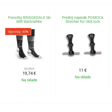
Ponožky BRIDGEDALE Ski
Predný napinák POMOCA
MW black/white
Strecher for click lock
Výpredaj
-40%
32,90 €
11
€
19,74
€
Na sklade
Na sklade