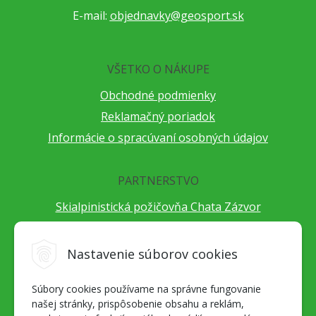
E-mail:
objednavky@geosport.sk
VŠETKO O NÁKUPE
Obchodné podmienky
Reklamačný poriadok
Informácie o spracúvaní osobných údajov
PARTNERSTVO
Skialpinistická požičovňa Chata Zázvor
Po horách s TatryGuide
Cestovateľský festival Cestou necestou
Nastavenie súborov cookies
Peter Fraňo - ultra bežec
Súbory cookies používame na správne fungovanie
Alpenverein Slovensko
našej stránky, prispôsobenie obsahu a reklám,
Hore-dole Derešom