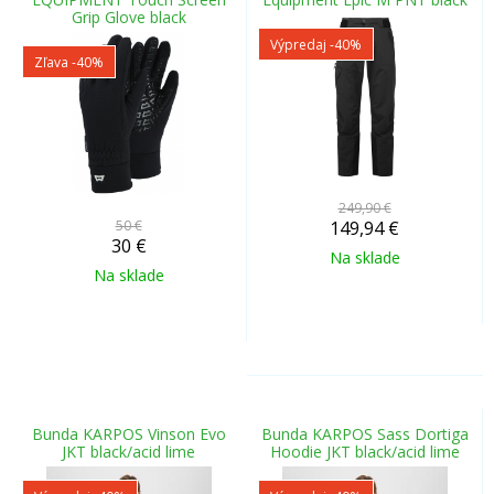
Grip Glove black
Výpredaj
-40%
Zľava -40%
249,90 €
50 €
149,94
€
30
€
Na sklade
Na sklade
Bunda KARPOS Vinson Evo
Bunda KARPOS Sass Dortiga
JKT black/acid lime
Hoodie JKT black/acid lime