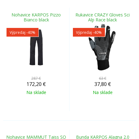
Nohavice KARPOS Pizzo
Rukavice CRAZY Gloves Sci
Bianco black
Alp Race black
Výpredaj
-40%
Výpredaj
-40%
287 €
63 €
172,20
€
37,80
€
Na sklade
Na sklade
Nohavice MAMMUT Taiss SO
Bunda KARPOS Alagna 2.0