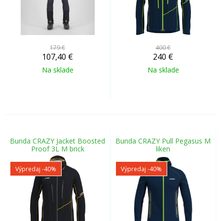
179 €
400 €
107,40
€
240
€
Na sklade
Na sklade
Bunda CRAZY Jacket Boosted
Bunda CRAZY Pull Pegasus M
Proof 3L M brick
liken
Výpredaj
-40%
Výpredaj
-40%