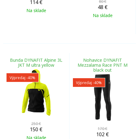
114
€
80 €
48
€
Na sklade
Na sklade
Bunda DYNAFIT Alpine 3L
Nohavice DYNAFIT
JKT M ultra yellow
Mezzalama Race PNT M
black out
Výpredaj
-40%
Výpredaj
-40%
250 €
150
€
170 €
102
€
Na sklade