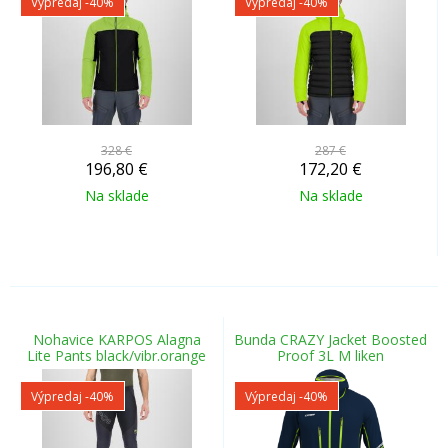
Výpredaj
-40%
Výpredaj
-40%
328 €
287 €
196,80
€
172,20
€
Na sklade
Na sklade
Nohavice KARPOS Alagna
Bunda CRAZY Jacket Boosted
Lite Pants black/vibr.orange
Proof 3L M liken
Výpredaj
-40%
Výpredaj
-40%