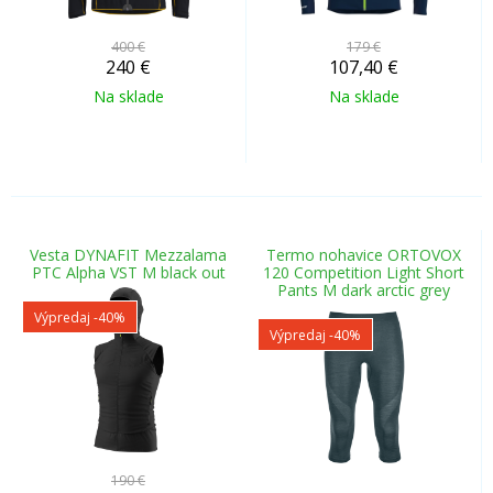
400 €
179 €
240
€
107,40
€
Na sklade
Na sklade
Vesta DYNAFIT Mezzalama
Termo nohavice ORTOVOX
PTC Alpha VST M black out
120 Competition Light Short
Pants M dark arctic grey
Výpredaj
-40%
Výpredaj
-40%
190 €