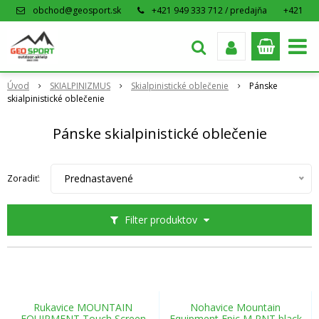
obchod@geosport.sk
+421 949 333 712 / predajňa
+421
915 962 766 / eshop
Úvod
SKIALPINIZMUS
Skialpinistické oblečenie
Pánske
skialpinistické oblečenie
Pánske skialpinistické oblečenie
Prednastavené
Zoradiť:
Filter produktov
Rukavice MOUNTAIN
Nohavice Mountain
EQUIPMENT Touch Screen
Equipment Epic M PNT black