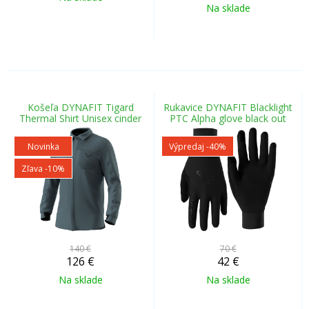
Na sklade
Košeľa DYNAFIT Tigard
Rukavice DYNAFIT Blacklight
Thermal Shirt Unisex cinder
PTC Alpha glove black out
Novinka
Výpredaj
-40%
Zľava -10%
140 €
70 €
126
€
42
€
Na sklade
Na sklade