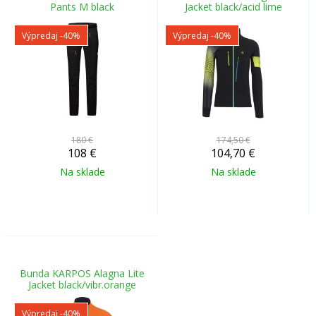
Pants M black
Jacket black/acid lime
Výpredaj
-40%
Výpredaj
-40%
180 €
174,50 €
108
€
104,70
€
Na sklade
Na sklade
Bunda KARPOS Alagna Lite
Jacket black/vibr.orange
Výpredaj
-40%