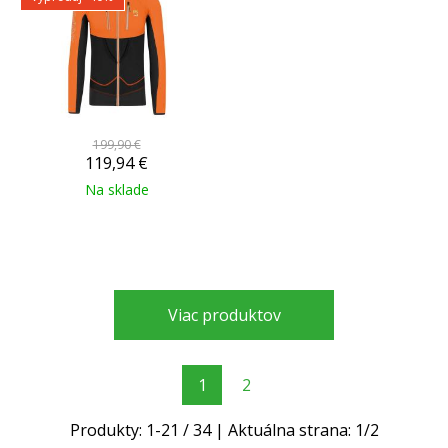
199,90 €
119,94
€
Na sklade
Viac produktov
1
2
Produkty:
1
-
21
/
34
| Aktuálna strana:
1
/
2