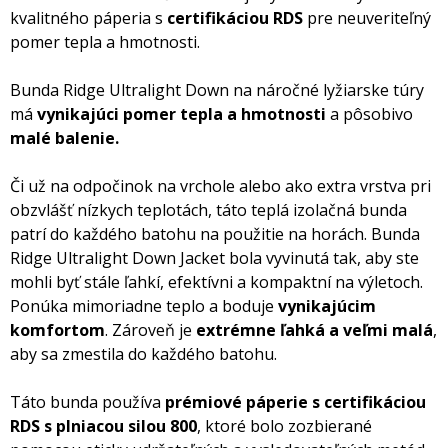
kvalitného páperia s
certifikáciou RDS
pre neuveriteľný
pomer tepla a hmotnosti.
Bunda Ridge Ultralight Down na náročné lyžiarske túry
má
vynikajúci pomer tepla a hmotnosti
a pôsobivo
malé balenie.
Či už na odpočinok na vrchole alebo ako extra vrstva pri
obzvlášť nízkych teplotách, táto teplá izolačná bunda
patrí do každého batohu na použitie na horách. Bunda
Ridge Ultralight Down Jacket bola vyvinutá tak, aby ste
mohli byť stále ľahkí, efektívni a kompaktní na výletoch.
Ponúka mimoriadne teplo a boduje
vynikajúcim
komfortom
. Zároveň je
extrémne ľahká a veľmi malá
,
aby sa zmestila do každého batohu.
Táto bunda používa
prémiové páperie s certifikáciou
RDS
s plniacou silou 800
, ktoré bolo zozbierané