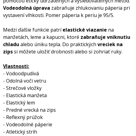
pomocou eticky udržateľných a vysledovateľných metód.
Vodeodolná úprava
zabraňuje zhlukovaniu páperia pri
vystavení vlhkosti. Pomer páperia k periu je 95/5.
Medzi ďalšie funkcie patrí
elastické viazanie
na
manžetách, leme a kapucni, ktoré
zabraňuje vniknutiu
chladu
alebo úniku tepla. Do praktických
vreciek na
zips
si môžete uložiť drobnosti alebo si zohriať ruky.
Vlastnosti:
- Vodoodpudivá
- Odolná voči vetru
- Strečové vložky
- Elastická manžeta
- Elastický lem
- Predné vrecká na zips
- Reflexný prúžok
- Vodeodolné páperie
- Atletický strih