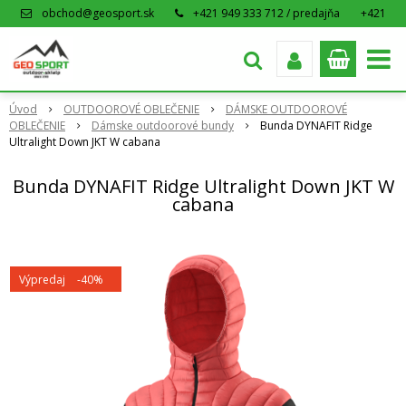
obchod@geosport.sk
+421 949 333 712 / predajňa
+421
915 962 766 / eshop
Úvod
OUTDOOROVÉ OBLEČENIE
DÁMSKE OUTDOOROVÉ
OBLEČENIE
Dámske outdoorové bundy
Bunda DYNAFIT Ridge
Ultralight Down JKT W cabana
Bunda DYNAFIT Ridge Ultralight Down JKT W
cabana
Výpredaj
-40%