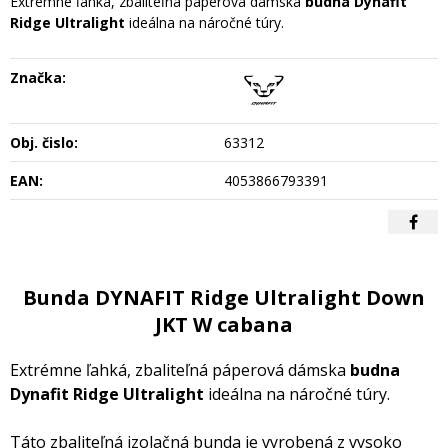
Extrémne ľahká, zbaliteľná páperová dámska
budna Dynafit
Ridge Ultralight
ideálna na náročné túry.
Značka:
Obj. čislo:
63312
EAN:
4053866793391
Bunda DYNAFIT Ridge Ultralight Down
JKT W cabana
Extrémne ľahká, zbaliteľná páperová dámska
budna
Dynafit Ridge Ultralight
ideálna na náročné túry.
Táto zbaliteľná izolačná bunda je vyrobená z vysoko