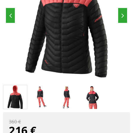
360 €
216
€