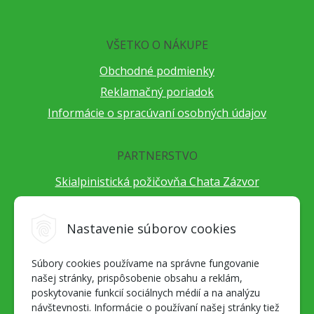
VŠETKO O NÁKUPE
Obchodné podmienky
Reklamačný poriadok
Informácie o spracúvaní osobných údajov
PARTNERSTVO
Skialpinistická požičovňa Chata Zázvor
Po horách s TatryGuide
Cestovateľský festival Cestou necestou
Nastavenie súborov cookies
Peter Fraňo - ultra bežec
Súbory cookies používame na správne fungovanie
Alpenverein Slovensko
našej stránky, prispôsobenie obsahu a reklám,
Hore-dole Derešom
poskytovanie funkcií sociálnych médií a na analýzu
Motorest Nemecká
návštevnosti. Informácie o používaní našej stránky tiež