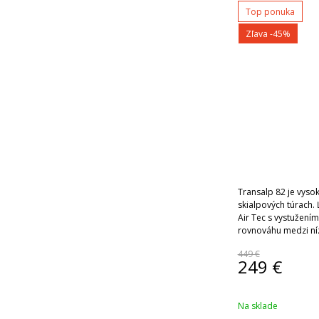
Top ponuka
Zľava -45%
Transalp 82 je vyso
skialpových túrach.
Air Tec s vystužením
rovnováhu medzi ní
pri skialpových túra
449 €
249
€
Na sklade