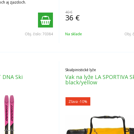
ch aj zjazdoch.
40 €
36
€
Obj. čislo:
70384
Na sklade
Obj. 
Skialpinistické lyže
 DNA Ski
Vak na lyže LA SPORTIVA S
black/yellow
Zľava -10%