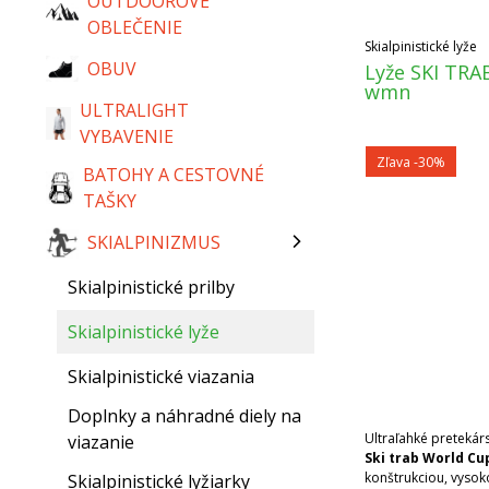
OUTDOOROVÉ
OBLEČENIE
Skialpinistické lyže
OBUV
Lyže SKI TRA
wmn
ULTRALIGHT
VYBAVENIE
Zľava -30%
BATOHY A CESTOVNÉ
TAŠKY
SKIALPINIZMUS
Skialpinistické prilby
Skialpinistické lyže
Skialpinistické viazania
Doplnky a náhradné diely na
Ultraľahké pretekár
viazanie
Ski trab World Cu
konštrukciou, vysok
Skialpinistické lyžiarky