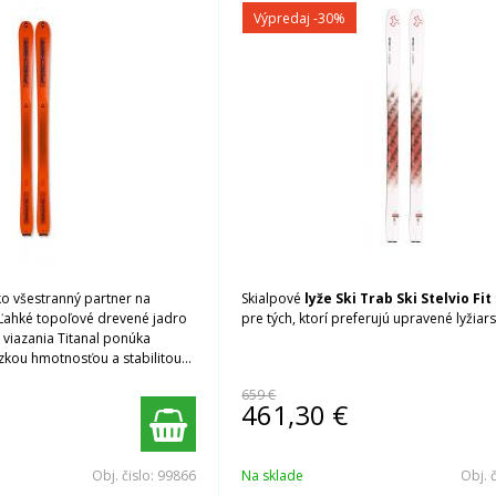
Výpredaj
-30%
ko všestranný partner na
Skialpové
lyže Ski Trab Ski Stelvio Fit
 Ľahké topoľové drevené jadro
pre tých, ktorí preferujú upravené lyžiar
 viazania Titanal ponúka
zkou hmotnosťou a stabilitou
ch.
659 €
461,30
€
Obj. čislo:
99866
Na sklade
Obj. 