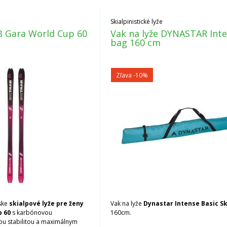
Skialpinistické lyže
B Gara World Cup 60
Vak na lyže DYNASTAR Int
bag 160 cm
Zľava -10%
ske
skialpové lyže pre ženy
Vak na lyže
Dynastar Intense Basic Sk
p 60
s karbónovou
160cm.
ou stabilitou a maximálnym