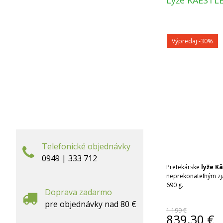
Lyže KAESTLE
Výpredaj
-30%
Telefonické objednávky
0949 | 333 712
Pretekárske
lyže K
neprekonateľným z
690 g.
Doprava zadarmo
pre objednávky nad 80 €
1 199 €
839,30
€