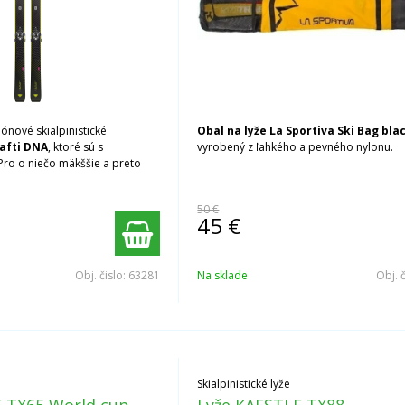
ónové skialpinistické
Obal na lyže La Sportiva Ski Bag bla
afti DNA
, ktoré sú s
vyrobený z ľahkého a pevného nylonu.
ro o niečo mäkššie a preto
50 €
45
€
Obj. čislo:
63281
Na sklade
Obj. 
Skialpinistické lyže