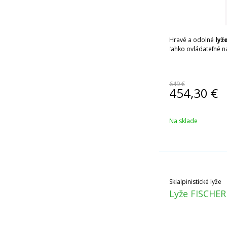
Hravé a odolné
lyže
ľahko ovládateľné na
649 €
454,30
€
Na sklade
Skialpinistické lyže
Lyže FISCHER