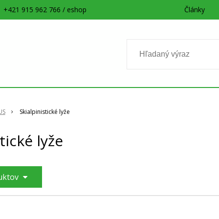
+421 915 962 766 / eshop
Články
US
Skialpinistické lyže
tické lyže
duktov