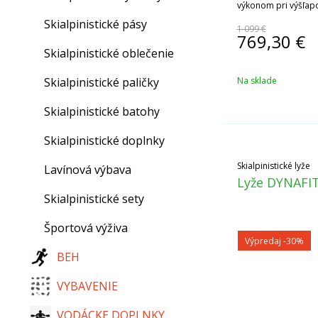
výkonom pri výšľapo
Skialpinistické pásy
1 099 €
769,30
€
Skialpinistické oblečenie
Skialpinistické paličky
Na sklade
Skialpinistické batohy
Skialpinistické doplnky
Skialpinistické lyže
Lavínová výbava
Lyže DYNAFIT
Skialpinistické sety
Športová výživa
Výpredaj
-30%
BEH
VYBAVENIE
VODÁCKE DOPLNKY