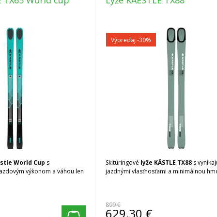
 TX65 World cup
Lyže KAESTLE TX88
Výpredaj
-30%
ästle World Cup
s
Skituringové
lyže KÄSTLE TX88
s vynikaj
jazdovým výkonom a váhou len
jazdnými vlasťnosťami a minimálnou hm
899 €
629,30
€