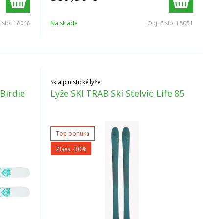
čislo:
18048
Na sklade
Obj. čislo:
18051
Skialpinistické lyže
Birdie
Lyže SKI TRAB Ski Stelvio Life 85
Top ponuka
Zľava -30%