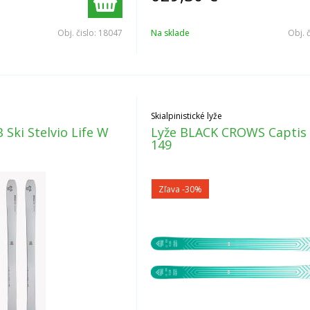
Obj. čislo:
18047
Na sklade
Obj. 
Skialpinistické lyže
 Ski Stelvio Life W
Lyže BLACK CROWS Captis 
149
Zľava -30%