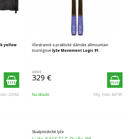
ck yellow
Všestranné a praktické dámske allmountain
touringové
lyže Movement Logic 91
.
499 €
329
€
čislo:
20382
Na sklade
Obj. čislo:
86791
Skialpinistické lyže