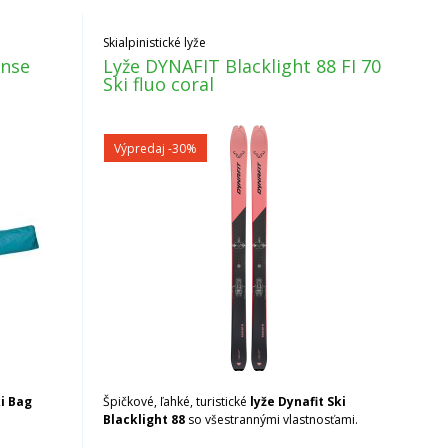
Skialpinistické lyže
ense
Lyže DYNAFIT Blacklight 88 FI 70
Ski fluo coral
Výpredaj
-30%
i Bag
Špičkové, ľahké, turistické
lyže Dynafit Ski
Blacklight 88
so všestrannými vlastnosťami.