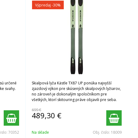
Výpredaj
-30%
sú určené
Skialpová lyža Kästle TX87 UP ponúka najvyšší
ske svahy.
zjazdový výkon pre skúsených skialpových lyžiarov,
no zároveň je dokonalým spoločníkom pre
všetkých, ktorí skitouring práve objavili pre seba.
699 €
489,30
€
čislo:
70352
Na sklade
Obj. čislo:
18009