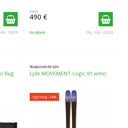
700 €
490
€
čislo:
70026
Na sklade
Obj. čislo:
63329
Skialpinistické lyže
ki Bag
Lyže MOVEMENT Logic 91 wmn
Výpredaj
-34%