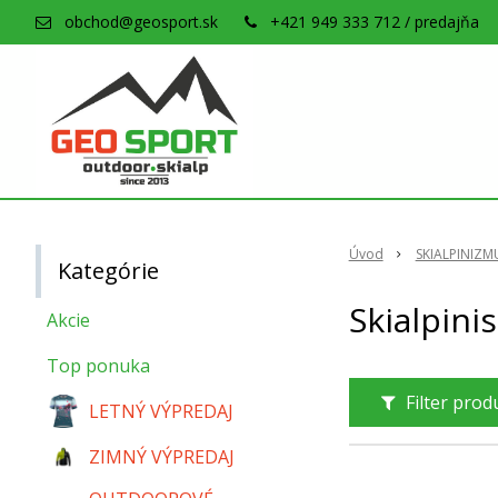
obchod@geosport.sk
+421 949 333 712 / predajňa
Úvod
SKIALPINIZM
Kategórie
Skialpinis
Akcie
Top ponuka
Filter pro
LETNÝ VÝPREDAJ
ZIMNÝ VÝPREDAJ