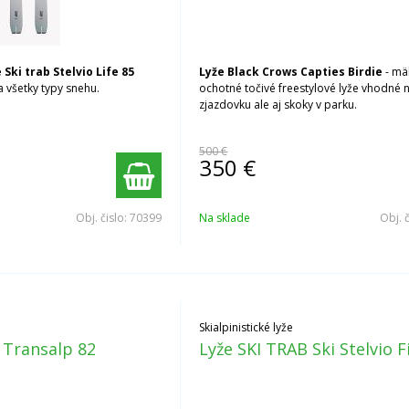
 Ski trab Stelvio Life 85
Lyže Black Crows Capties Birdie
- mä
 všetky typy snehu.
ochotné točivé freestylové lyže vhodné 
zjazdovku ale aj skoky v parku.
500 €
350
€
Obj. čislo:
70399
Na sklade
Obj. 
Skialpinistické lyže
 Transalp 82
Lyže SKI TRAB Ski Stelvio F