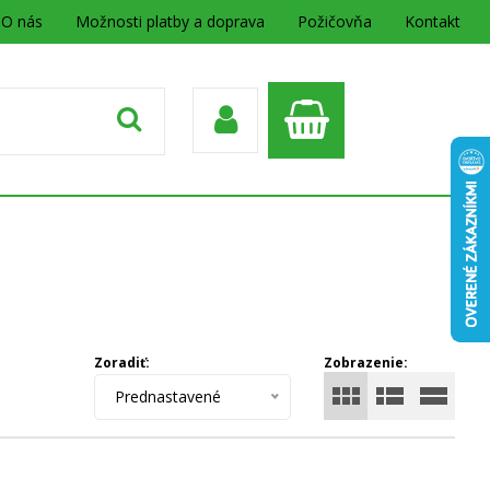
O nás
Možnosti platby a doprava
Požičovňa
Kontakt
Zoradiť:
Zobrazenie:
Prednastavené