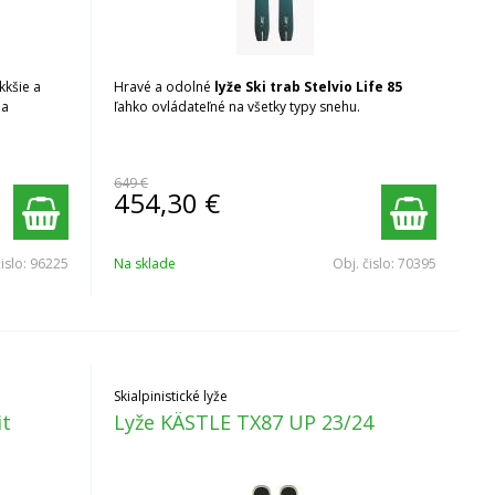
kkšie a
Hravé a odolné
lyže Ski trab Stelvio Life 85
na
ľahko ovládateľné na všetky typy snehu.
649 €
454,30
€
čislo:
96225
Na sklade
Obj. čislo:
70395
Skialpinistické lyže
it
Lyže KÄSTLE TX87 UP 23/24