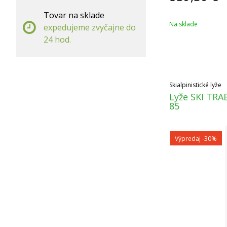
Tovar na sklade
Na sklade
expedujeme zvyčajne do
24 hod.
Skialpinistické lyže
Lyže SKI TRAB
85
Výpredaj
-30%