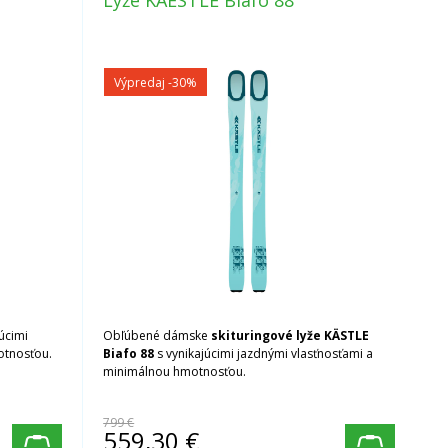
Lyže KAESTLE Biafo 88
Výpredaj
-30%
úcimi
Obľúbené dámske
skituringové lyže KÄSTLE
otnosťou.
Biafo 88
s vynikajúcimi jazdnými vlasťnosťami a
minimálnou hmotnosťou.
799 €
559,30
€