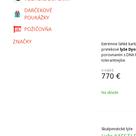
DARČEKOVÉ
POUKÁŽKY
POŽIČOVŇA
ZNAČKY
Extrémne ľahké karb
pretekové
lyže Dyn
porovnaním s DNA P
tolerantnejšie.
1 100 €
770
€
Na sklade
Skialpinistické lyže