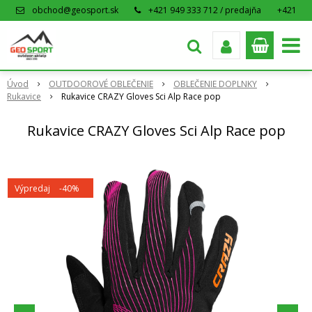
obchod@geosport.sk
+421 949 333 712 / predajňa
+421
915 962 766 / eshop
Úvod
OUTDOOROVÉ OBLEČENIE
OBLEČENIE DOPLNKY
Rukavice
Rukavice CRAZY Gloves Sci Alp Race pop
Rukavice CRAZY Gloves Sci Alp Race pop
Výpredaj
-40%