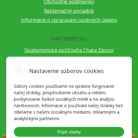
Obchodné podmienky
Reklamačný poriadok
Informácie o spracúvaní osobných údajov
PARTNERSTVO
Skialpinistická požičovňa Chata Zázvor
Po horách s TatryGuide
Cestovateľský festival Cestou necestou
Nastavenie súborov cookies
Peter Fraňo - ultra bežec
Súbory cookies používame na správne fungovanie
Alpenverein Slovensko
našej stránky, prispôsobenie obsahu a reklám,
Hore-dole Derešom
poskytovanie funkcií sociálnych médií a na analýzu
Motorest Nemecká
návštevnosti. Informácie o používaní našej stránky tiež
zdieľame s našimi sociálnymi médiami, reklamnými a
Splav Hrona
analytickými partnermi.
OZ ZaBer
Prijať všetky