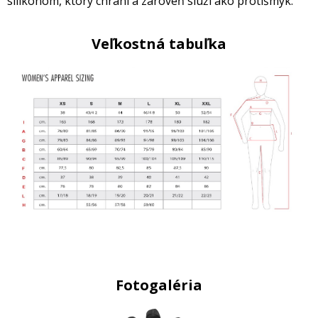
silikónom, ktorý chráni a zároveň slúži ako protišmyk.
Veľkostná tabuľka
Fotogaléria