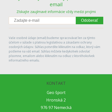
email
Získajte zaujímavé informácie vždy medzi prvými
Odoberať
Vaše osobné údaje (email) budeme spracovávať len za týmto
účelom v súlade s platnou legislatívou a zásadami ochrany
osobných údajov. Súhlas potvrdíte kliknutím na odkaz, ktorý vám
pošleme na váš email. Súhlas môžete kedykoľvek odvolať
písomne, emailom alebo kliknutím na odkaz z ktoréhokoľvek
informačného emailu.
KONTAKT
Geo šport
Hronská 2
976 97 Nemecká