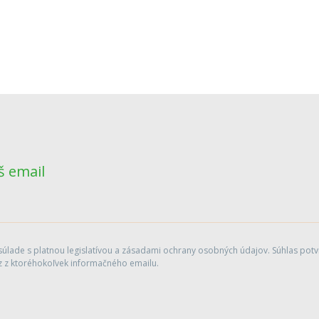
š email
lade s platnou legislatívou a zásadami ochrany osobných údajov. Súhlas potvr
 z ktoréhokoľvek informačného emailu.