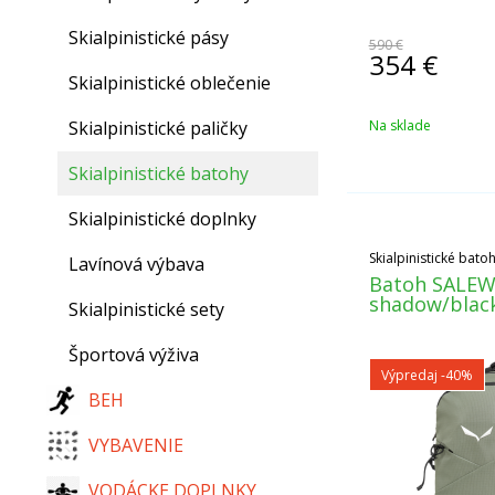
Skialpinistické pásy
590 €
354
€
Skialpinistické oblečenie
Skialpinistické paličky
Na sklade
Skialpinistické batohy
Skialpinistické doplnky
Skialpinistické bato
Lavínová výbava
Batoh SALEWA
shadow/blac
Skialpinistické sety
Športová výživa
Výpredaj
-40%
BEH
VYBAVENIE
VODÁCKE DOPLNKY