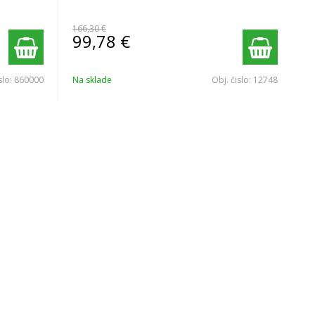
166,30 €
99,78
€
slo:
860000
Na sklade
Obj. čislo:
12748