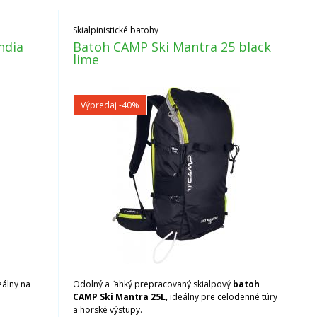
Skialpinistické batohy
ndia
Batoh CAMP Ski Mantra 25 black
lime
Výpredaj
-40%
eálny na
Odolný a ľahký prepracovaný skialpový
batoh
CAMP Ski Mantra 25L
, ideálny pre celodenné túry
a horské výstupy.