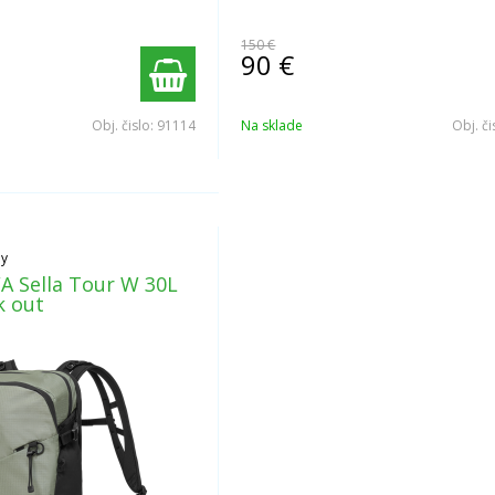
150 €
90
€
Obj. čislo:
91114
Na sklade
Obj. či
hy
 Sella Tour W 30L
k out