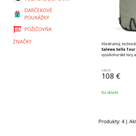
DARČEKOVÉ
POUKÁŽKY
POŽIČOVŇA
ZNAČKY
Všestranný, technic
Salewa Sella Tour
vysokohorské túry a
180 €
108
€
Na sklade
Produkty:
4
| Ak