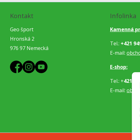
Kontakt
Infolinka
Geo šport
Kamenná pr
Hronská 2
Tel.:
+421 94
976 97 Nemecká
E-mail:
obch
E-shop:
Tel.: +
421 91
E-mail:
obje