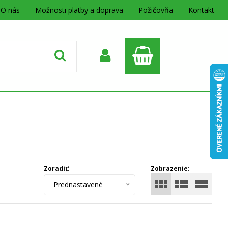
O nás
Možnosti platby a doprava
Požičovňa
Kontakt
Zoradiť:
Zobrazenie:
Prednastavené