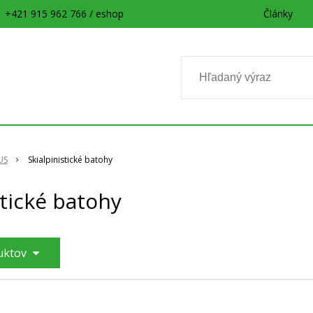
+421 915 962 766 / eshop
Články
US
Skialpinistické batohy
stické batohy
duktov