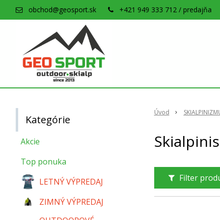
obchod@geosport.sk
+421 949 333 712 / predajňa
Úvod
SKIALPINIZM
Kategórie
Skialpini
Akcie
Top ponuka
Filter pro
LETNÝ VÝPREDAJ
ZIMNÝ VÝPREDAJ