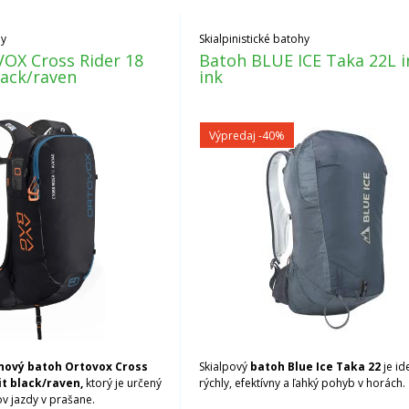
hy
Skialpinistické batohy
OX Cross Rider 18
Batoh BLUE ICE Taka 22L i
lack/raven
ink
Výpredaj
-40%
ínový batoh Ortovox Cross
Skialpový
batoh Blue Ice Taka 22
je id
it black/raven,
ktorý je určený
rýchly, efektívny a ľahký pohyb v horách.
v jazdy v prašane.