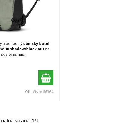
ký a pohodlný
dámsky batoh
 W 30
shadow/black
out
na
 skialpinismus.
Obj. čislo:
66364
tuálna strana:
1
/
1