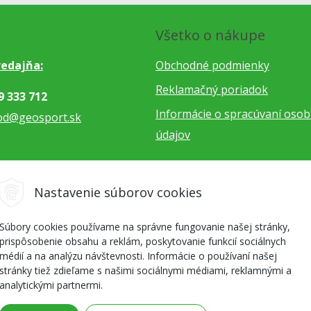
Všetko o nákupe
edajňa:
Obchodné podmienky
Reklamačný poriadok
9 333 712
Informácie o spracúvaní oso
od@geosport.sk
údajov
5 962 766
Nastavenie súborov cookies
dnavky@geosport.sk
Súbory cookies používame na správne fungovanie našej stránky,
prispôsobenie obsahu a reklám, poskytovanie funkcií sociálnych
médií a na analýzu návštevnosti. Informácie o používaní našej
stránky tiež zdieľame s našimi sociálnymi médiami, reklamnými a
analytickými partnermi.