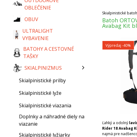
OUTDOOROVÉ
OBLEČENIE
Skialpinistické bato
OBUV
Batoh ORTOV
Avabag Kit b
ULTRALIGHT
VYBAVENIE
Výpredaj
-40%
BATOHY A CESTOVNÉ
TAŠKY
SKIALPINIZMUS
Skialpinistické prilby
Skialpinistické lyže
Skialpinistické viazania
Doplnky a náhradné diely na
Ľahký a odolný
lav
viazanie
Rider 18 Avabag K
najmä pre nadšenco
Skialpinistické lyžiarky