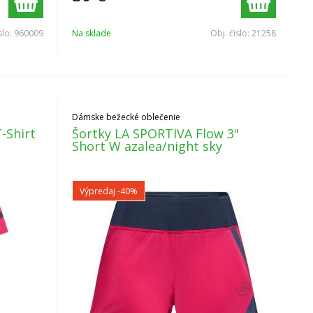
slo:
960009
Na sklade
Obj. čislo:
21258
Dámske bežecké oblečenie
-Shirt
Šortky LA SPORTIVA Flow 3"
Short W azalea/night sky
Výpredaj
-40%