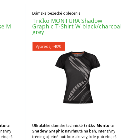
Dámske bežecké oblečenie
Tričko MONTURA Shadow
se M
Graphic T-Shirt W black/charcoal
grey
Výpredaj
-40%
ntura
Ultraľahké dámske technické
tričko Montura
enzívny
Shadow Graphic
navrhnuté na beh, intenzívny
trebuješ
tréning aj letné outdoor aktivity, kde potrebuješ