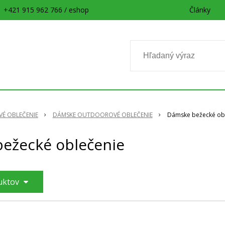
+421 915 962 766 / eshop
Články
É OBLEČENIE
DÁMSKE OUTDOOROVÉ OBLEČENIE
Dámske bežecké ob
ežecké oblečenie
duktov