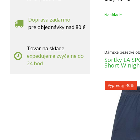
Na sklade
Doprava zadarmo
pre objednávky nad 80 €
Tovar na sklade
Dámske bežecké ob
expedujeme zvyčajne do
Šortky LA SP
24 hod.
Short W nigh
Výpredaj
-40%