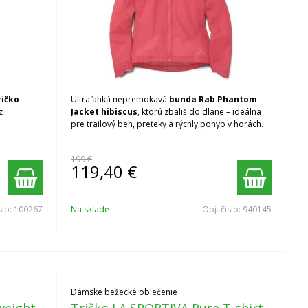
ričko
Ultraľahká nepremokavá
bunda Rab Phantom
z
Jacket hibiscus
, ktorú zbališ do dlane – ideálna
pre trailový beh, preteky a rýchly pohyb v horách.
199 €
119,40
€
slo:
100267
Na sklade
Obj. čislo:
940145
Dámske bežecké oblečenie