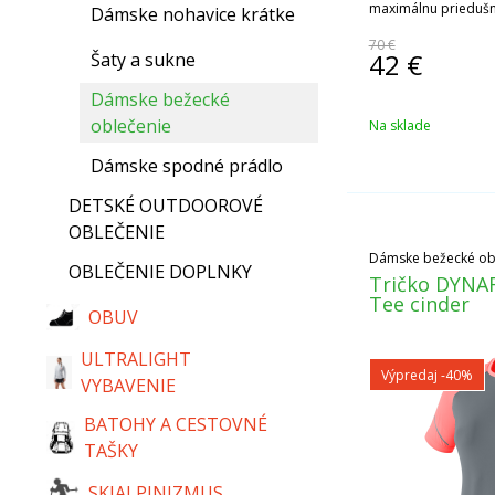
maximálnu priedušn
Dámske nohavice krátke
70 €
42
€
Šaty a sukne
Dámske bežecké
oblečenie
Na sklade
Dámske spodné prádlo
DETSKÉ OUTDOOROVÉ
OBLEČENIE
Dámske bežecké ob
OBLEČENIE DOPLNKY
Tričko DYNAF
Tee cinder
OBUV
ULTRALIGHT
Výpredaj
-40%
VYBAVENIE
BATOHY A CESTOVNÉ
TAŠKY
SKIALPINIZMUS