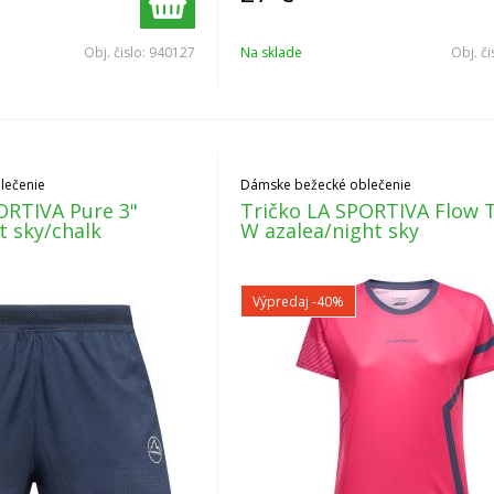
Obj. čislo:
940127
Na sklade
Obj. či
lečenie
Dámske bežecké oblečenie
ORTIVA Pure 3"
Tričko LA SPORTIVA Flow T
t sky/chalk
W azalea/night sky
Výpredaj
-40%