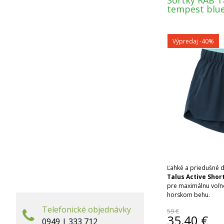
Šortky RAB T
tempest blu
Výpredaj
-40%
Ľahké a priedušné
Talus Active Shor
pre maximálnu voľno
horskom behu.
Telefonické objednávky
59 €
35,40
€
0949 | 333 712