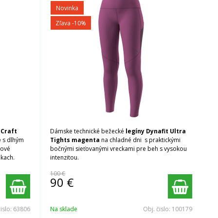
Novinka
Zľava -10%
 Craft
Dámske technické bežecké
legíny Dynafit Ultra
e
s dlhým
Tights magenta
na chladné dni s praktickými
tové
bočnými sieťovanými vreckami pre beh s vysokou
nkach.
intenzitou.
100 €
90
€
čislo:
63806
Na sklade
Obj. čislo:
100179