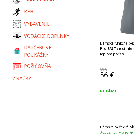
BEH
VYBAVENIE
VODÁCKE DOPLNKY
Dámske funkčné be
DARČEKOVÉ
Pro S/S Tee cinde
POUKÁŽKY
teplom počasí.
POŽIČOVŇA
60 €
36
€
ZNAČKY
Na sklade
Dámske bežecké ob