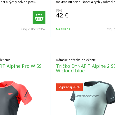
osť a rýchly odvod potu.
maximálnu priedušnosť a rýchly odvod 
70 €
42
€
Obj. čislo:
32362
Na sklade
Obj. 
lečenie
Dámske bežecké oblečenie
IT Alpine Pro W SS
Tričko DYNAFIT Alpine 2 S
W cloud blue
Výpredaj
-40%