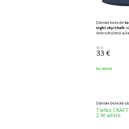
Dámske bežecké
šo
night sky/chalk
sú
dobrodružstvá aj k
55 €
33
€
Na sklade
Dámske bežecké ob
Tielko CRAFT
2 W white