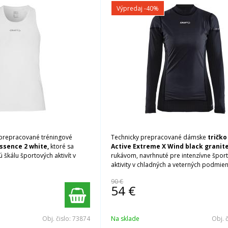
Výpredaj
-40%
 prepracované tréningové
Technicky prepracované dámske
tričko
Essence 2
white,
ktoré sa
Active Extreme X Wind black granit
ú škálu športových aktivít v
rukávom, navrhnuté pre intenzívne špor
aktivity v chladných a veterných podmie
90 €
54
€
Obj. čislo:
73874
Na sklade
Obj. 