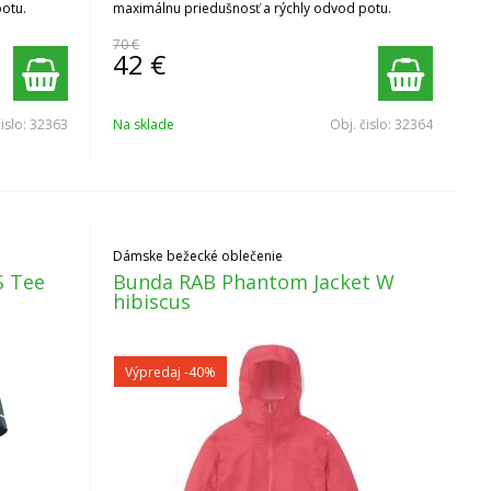
potu.
maximálnu priedušnosť a rýchly odvod potu.
70 €
42
€
čislo:
32363
Na sklade
Obj. čislo:
32364
Dámske bežecké oblečenie
S Tee
Bunda RAB Phantom Jacket W
hibiscus
Výpredaj
-40%