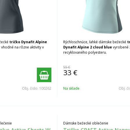
žecké
tričko Dynafit Alpine
Rýchloschnúce, ľahké dámske bežecké
t
r
vhodné na rôzne aktivity v
Dynafit Alpine 2 cloud blue
vyrobené 
recyklovaného polyesteru.
55 €
33
€
Obj. čislo:
100262
Na sklade
Obj. či
lečenie
Dámske bežecké oblečenie