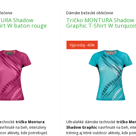
lečenie
Dámske bežecké oblečenie
TURA Shadow
Tričko MONTURA Shadow
irt W baton rouge
Graphic T-Shirt W turquoi
Výpredaj
-40%
echnické
tričko Montura
Ultraľahké dámske technické
tričko Mo
avrhnuté na beh, intenzívny
Shadow Graphic
navrhnuté na beh, int
door aktivity, kde potrebuješ
tréning aj letné outdoor aktivity, kde po