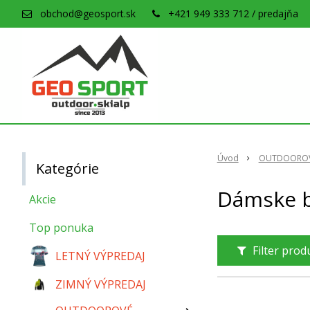
obchod@geosport.sk
+421 949 333 712 / predajňa
Úvod
OUTDOOROV
Kategórie
Dámske b
Akcie
Top ponuka
Filter pro
LETNÝ VÝPREDAJ
ZIMNÝ VÝPREDAJ