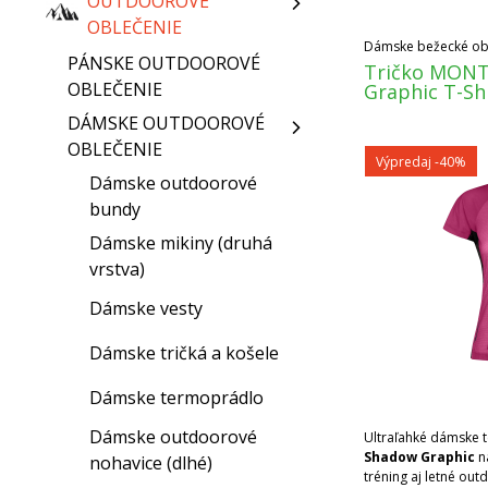
OUTDOOROVÉ
OBLEČENIE
Dámske bežecké ob
PÁNSKE OUTDOOROVÉ
Tričko MON
OBLEČENIE
Graphic T-Sh
DÁMSKE OUTDOOROVÉ
OBLEČENIE
Výpredaj
-40%
Dámske outdoorové
bundy
Dámske mikiny (druhá
vrstva)
Dámske vesty
Dámske tričká a košele
Dámske termoprádlo
Dámske outdoorové
Ultraľahké dámske t
Shadow Graphic
n
nohavice (dlhé)
tréning aj letné out