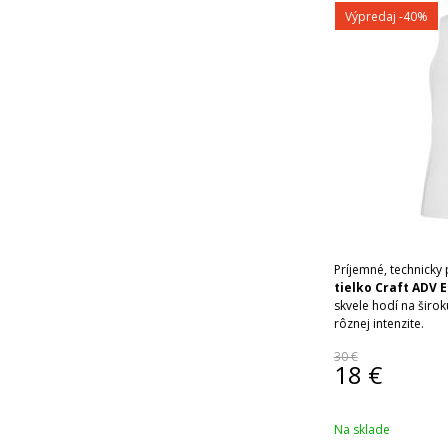
Výpredaj
-40%
Príjemné, technicky
tielko Craft ADV 
skvele hodí na širok
rôznej intenzite.
30 €
18
€
Na sklade