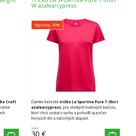
weight
Tričko LA SPORTIVA Pure T-shirt
W azalea/cypress
Výpredaj
-40%
čko
Craft
Dámke bežecké
tričko La Sportiva Pure T-Shirt
nzívne
azalea/cypress
, pre všetkých trailových bežcov,
ach.
ktorí chcú zostať v suchu a pohodlí aj počas
horúcich dní a náročných stúpaní.
50 €
30
€