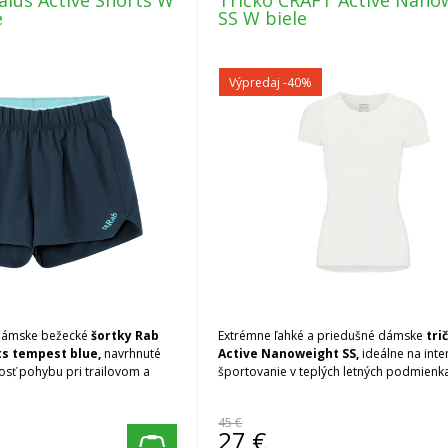
alus Active Shorts W
Tričko CRAFT Active Nano
e
SS W biele
Výpredaj
-40%
 dámske bežecké
šortky Rab
Extrémne ľahké a priedušné dámske
tri
ts tempest blue,
navrhnuté
Active Nanoweight SS,
ideálne na inte
sť pohybu pri trailovom a
športovanie v teplých letných podmienk
45 €
27
€