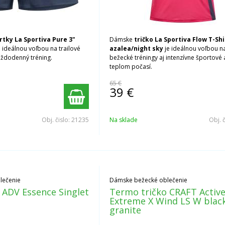
rtky La Sportiva Pure 3"
Dámske
tričko La Sportiva Flow T-Sh
 ideálnou voľbou na trailové
azalea/night sky
je ideálnou voľbou n
aždodenný tréning.
bežecké tréningy aj intenzívne športové a
teplom počasí.
65 €
39
€
Obj. čislo:
21235
Na sklade
Obj. 
lečenie
Dámske bežecké oblečenie
 ADV Essence Singlet
Termo tričko CRAFT Activ
Extreme X Wind LS W blac
granite