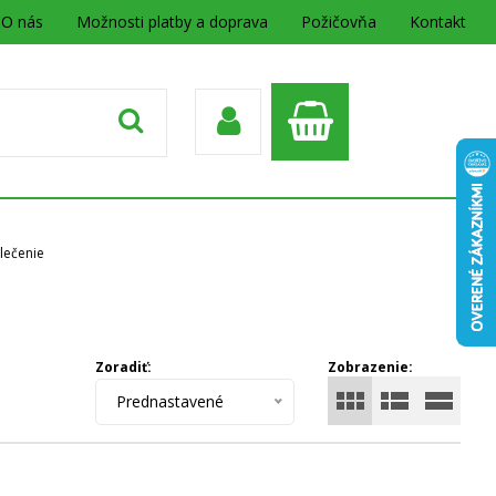
O nás
Možnosti platby a doprava
Požičovňa
Kontakt
lečenie
Zoradiť:
Zobrazenie:
Prednastavené