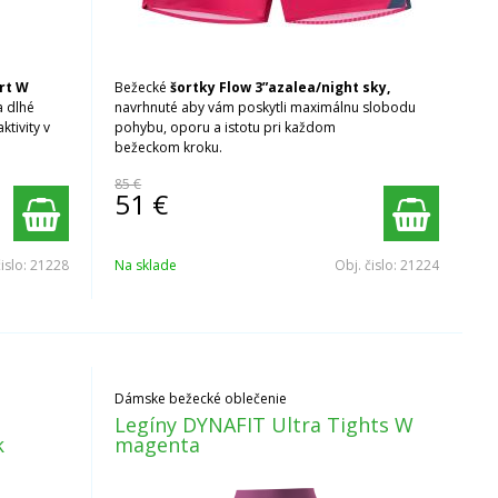
irt W
Bežecké
šortky Flow 3”azalea/night sky,
a dlhé
navrhnuté aby vám poskytli maximálnu slobodu
ktivity v
pohybu, oporu a istotu pri každom
bežeckom kroku.
85 €
51
€
čislo:
21228
Na sklade
Obj. čislo:
21224
Dámske bežecké oblečenie
e
Legíny DYNAFIT Ultra Tights W
k
magenta