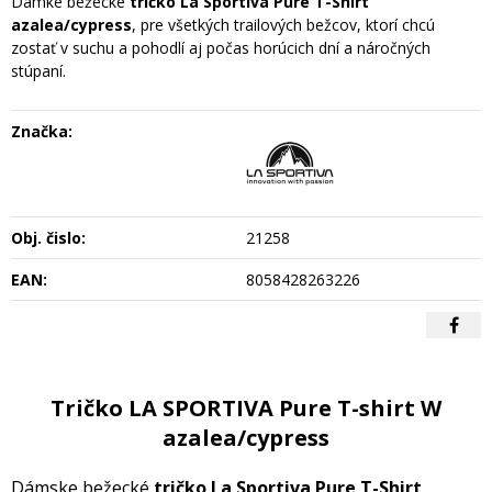
Dámke bežecké
tričko La Sportiva Pure T-Shirt
azalea/cypress
, pre všetkých trailových bežcov, ktorí chcú
zostať v suchu a pohodlí aj počas horúcich dní a náročných
stúpaní.
Značka:
Obj. čislo:
21258
EAN:
8058428263226
Tričko LA SPORTIVA Pure T-shirt W
azalea/cypress
Dámske bežecké
tričko La Sportiva Pure T-Shirt