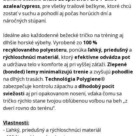
azalea/cypress
, pre všetky trailové bežkyne, ktoré chcú
zostať v suchu a pohodlí aj počas horúcich dní a
náročných stúpaní.
Ideálne ako každodenné bežecké tričko na tréning aj
dlhšie horské výbehy. Vyrobené zo
100 %
recyklovaného polyesteru
, ponúka
ľahký, priedušný
a
rýchloschnúci materiál
, ktorý
efektívne odvádza pot
a udržiava telo v komforte aj pri vyššej záťaži.
Zlepené
(bonded) lemy
minimalizujú trenie
a zvyšujú
pohodlie
na dlhých trasách.
Technológia Polygiene®
zabezpečuje kontrolu zápachu a
dlhodobý pocit
sviežosti
aj pri opakovanom nosení, vďaka čomu sa
tričko rýchlo stane tvojou obľúbenou voľbou na beh „z
dverí rovno do terénu“.
Vlastnosti:
- Ľahký, priedušný a rýchloschnúci materiál