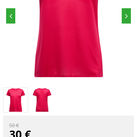
50 €
30
€