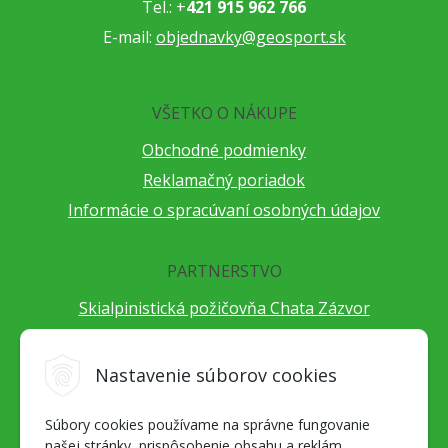
Tel.: +
421 915 962 766
E-mail:
objednavky@geosport.sk
VŠETKO O NÁKUPE
Obchodné podmienky
Reklamačný poriadok
Informácie o spracúvaní osobných údajov
PARTNERSTVO
Skialpinistická požičovňa Chata Zázvor
Po horách s TatryGuide
Cestovateľský festival Cestou necestou
Nastavenie súborov cookies
Peter Fraňo - ultra bežec
Súbory cookies používame na správne fungovanie
Alpenverein Slovensko
našej stránky, prispôsobenie obsahu a reklám,