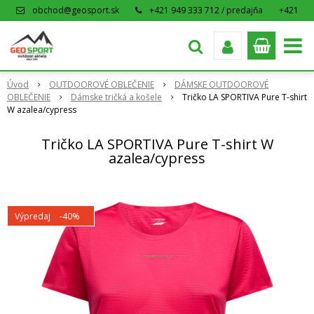
obchod@geosport.sk
+421 949 333 712 / predajňa
+421
915 962 766 / eshop
Úvod
OUTDOOROVÉ OBLEČENIE
DÁMSKE OUTDOOROVÉ
OBLEČENIE
Dámske tričká a košele
Tričko LA SPORTIVA Pure T-shirt
W azalea/cypress
Tričko LA SPORTIVA Pure T-shirt W
azalea/cypress
Výpredaj
-40%