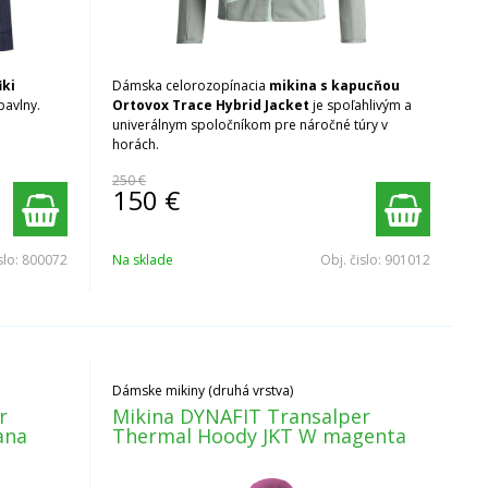
iki
Dámska celorozopínacia
mikina s kapucňou
bavlny.
Ortovox Trace Hybrid Jacket
je spoľahlivým a
univerálnym spoločníkom pre náročné túry v
horách.
250 €
150
€
slo:
800072
Na sklade
Obj. čislo:
901012
Dámske mikiny (druhá vrstva)
r
Mikina DYNAFIT Transalper
ana
Thermal Hoody JKT W magenta