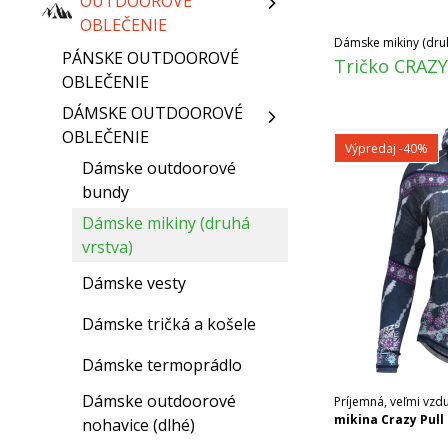
OUTDOOROVÉ
OBLEČENIE
Dámske mikiny (druh
PÁNSKE OUTDOOROVÉ
Tričko CRAZY 
OBLEČENIE
DÁMSKE OUTDOOROVÉ
OBLEČENIE
Výpredaj
-40%
Dámske outdoorové
bundy
Dámske mikiny (druhá
vrstva)
Dámske vesty
Dámske tričká a košele
Dámske termoprádlo
Dámske outdoorové
Príjemná, veľmi vz
mikina Crazy Pull 
nohavice (dlhé)