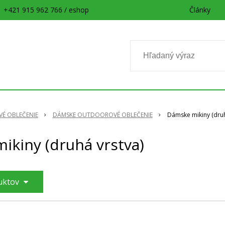
+421 915 962 766 / eshop
Články
É OBLEČENIE
DÁMSKE OUTDOOROVÉ OBLEČENIE
Dámske mikiny (druh
ikiny (druhá vrstva)
duktov