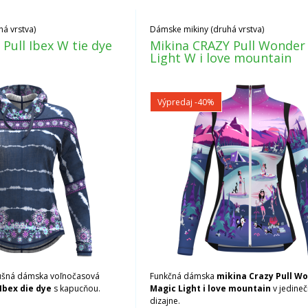
á vrstva)
Dámske mikiny (druhá vrstva)
Pull Ibex W tie dye
Mikina CRAZY Pull Wonder
Light W i love mountain
Výpredaj
-40%
dušná dámska voľnočasová
Funkčná dámska
mikina Crazy Pull W
Ibex die dye
s kapucňou.
Magic Light i love mountain
v jedine
dizajne.