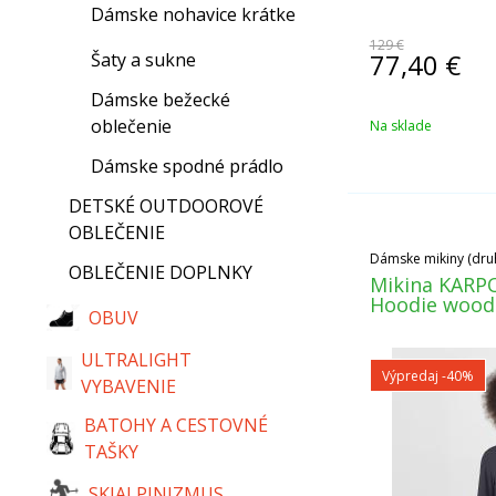
Dámske nohavice krátke
129 €
77,40
€
Šaty a sukne
Dámske bežecké
oblečenie
Na sklade
Dámske spodné prádlo
DETSKÉ OUTDOOROVÉ
OBLEČENIE
Dámske mikiny (druh
OBLEČENIE DOPLNKY
Mikina KARPO
Hoodie wood
OBUV
ULTRALIGHT
Výpredaj
-40%
VYBAVENIE
BATOHY A CESTOVNÉ
TAŠKY
SKIALPINIZMUS