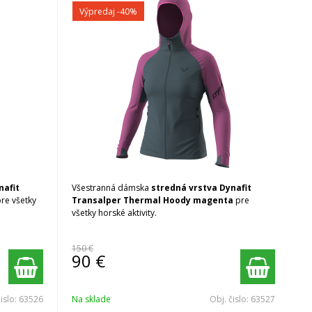
Výpredaj
-40%
nafit
Všestranná dámska
stredná vrstva Dynafit
pre všetky
Transalper Thermal Hoody magenta
pre
všetky horské aktivity.
150 €
90
€
čislo:
63526
Na sklade
Obj. čislo:
63527