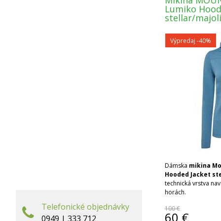
Mikina MOU
Lumiko Hood
stellar/majol
Výpredaj
-40%
Dámska
mikina Mo
Hooded Jacket
st
technická vrstva na
horách.
Telefonické objednávky
100 €
60
€
0949 | 333 712