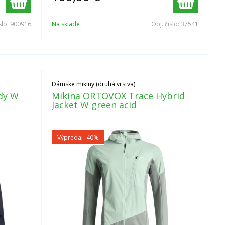
slo:
900916
Na sklade
Obj. čislo:
37541
Dámske mikiny (druhá vrstva)
ody W
Mikina ORTOVOX Trace Hybrid
Jacket W green acid
Výpredaj
-40%