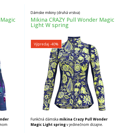
Dámske mikiny (druhá vrstva)
 Magic
Mikina CRAZY Pull Wonder Magic
Light W spring
Výpredaj
-40%
onder
Funkčná dámska
mikina Crazy Pull Wonder
čnom
Magic Light spring
v jedinečnom dizajne.