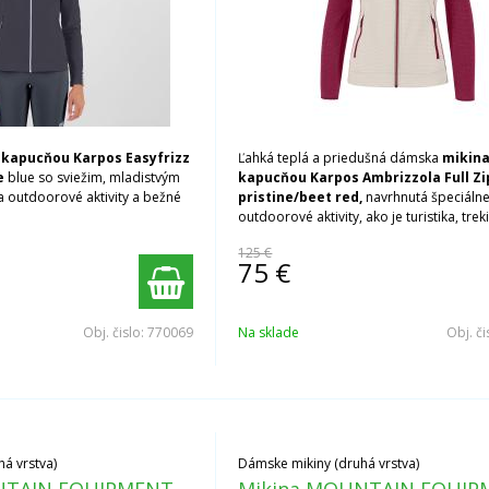
 kapucňou Karpos Easyfrizz
Ľahká teplá a priedušná dámska
mikina
e
blue so sviežim, mladistvým
kapucňou
Karpos Ambrizzola Full Zi
 outdoorové aktivity a bežné
pristine/beet red,
navrhnutá špeciálne
outdoorové aktivity, ako je turistika, trek
horolezectvo a lezenie.
125 €
75
€
Obj. čislo:
770069
Na sklade
Obj. či
á vrstva)
Dámske mikiny (druhá vrstva)