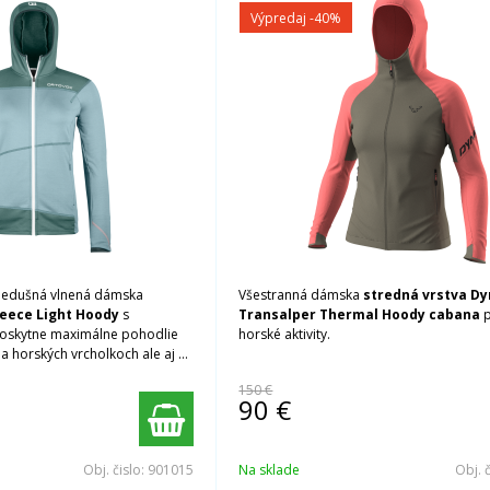
Výpredaj
-40%
riedušná vlnená dámska
Všestranná dámska
stredná vrstva Dy
leece Light Hoody
s
Transalper Thermal Hoody cabana
 poskytne maximálne pohodlie
horské aktivity.
a horských vrcholkoch ale aj v
150 €
90
€
Obj. čislo:
901015
Na sklade
Obj. 