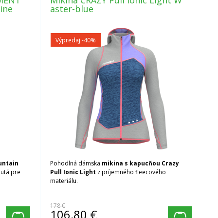
MENT
Mikina CRAZY Pull Ionic Light W
ine
aster-blue
Výpredaj
-40%
untain
Pohodlná dámska
mikina s kapucňou Crazy
utá pre
Pull Ionic Light
z príjemného fleecového
materiálu.
178 €
106,80
€