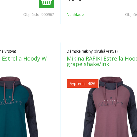
Obj. čislo:
900967
Na sklade
Obj. či
á vrstva)
Dámske mikiny (druhá vrstva)
I Estrella Hoody W
Mikina RAFIKI Estrella Ho
grape shake/ink
Výpredaj
-40%