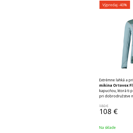
Výpredaj
-40%
Extrémne ľahká a p
mikina Ortovox F
kapucňou, ktorá ti
pri dobrodružstve n
bezpečí domova.
180 €
108
€
Na sklade