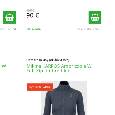
150 €
90
€
čislo:
37674
Na sklade
Obj. čislo:
37678
Dámske mikiny (druhá vrstva)
a W
Mikina KARPOS Ambrizzola W
Full-Zip ombre blue
Výpredaj
-40%