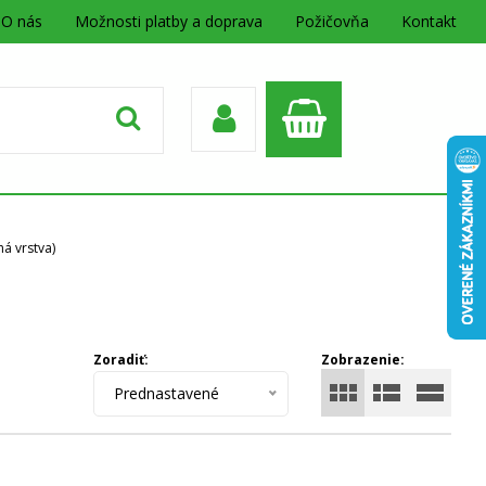
O nás
Možnosti platby a doprava
Požičovňa
Kontakt
á vrstva)
Zoradiť:
Zobrazenie:
Prednastavené