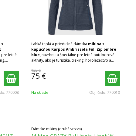
 s
Ľahká teplá a priedušná dámska
mikina s
p
kapucňou
Karpos Ambrizzola Full Zip ombre
 pre letné
blue,
navrhnutá špeciálne pre letné outdoorové
ing,
aktivity, ako je turistika, treking, horolezectvo a
lezenie.
125 €
75
€
slo:
770008
Na sklade
Obj. čislo:
770010
Dámske mikiny (druhá vrstva)