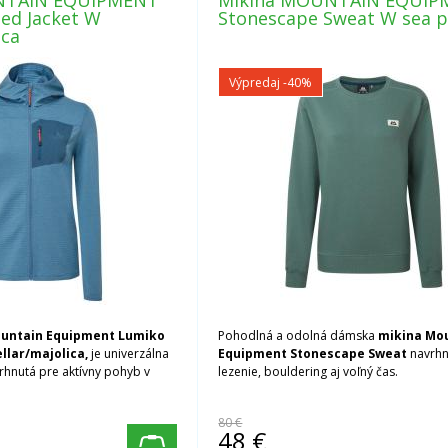
NTAIN EQUIPMENT
Mikina MOUNTAIN EQUIP
ed Jacket W
Stonescape Sweat W sea p
ica
Výpredaj
-40%
untain Equipment Lumiko
Pohodlná a odolná dámska
mikina Mo
ellar/majolica,
je univerzálna
Equipment Stonescape Sweat
navrhn
vrhnutá pre aktívny pohyb v
lezenie, bouldering aj voľný čas.
80 €
48
€