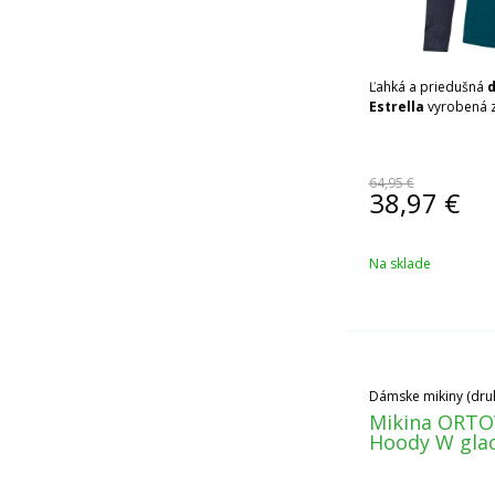
Ľahká a priedušná
d
Estrella
vyrobená z
64,95 €
38,97
€
Na sklade
Dámske mikiny (druh
Mikina ORTOV
Hoody W glac