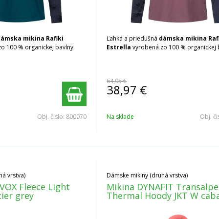
ámska mikina Rafiki
Ľahká a priedušná
dámska mikina Raf
o 100 % organickej bavlny.
Estrella
vyrobená zo 100 % organickej 
64,95 €
38,97
€
Obj. čislo:
800070
Na sklade
Obj. či
á vrstva)
Dámske mikiny (druhá vrstva)
OX Fleece Light
Mikina DYNAFIT Transalpe
ier grey
Thermal Hoody JKT W cab