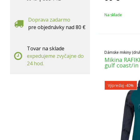
Na sklade
Doprava zadarmo
pre objednávky nad 80 €
Tovar na sklade
Dámske mikiny (druh
expedujeme zvyčajne do
Mikina RAFIK
24 hod.
gulf coast/in
Výpredaj
-40%