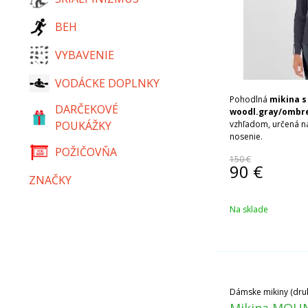
BEH
VYBAVENIE
VODÁCKE DOPLNKY
Pohodlná
mikina s
DARČEKOVÉ
woodl.gray/ombr
POUKÁŽKY
vzhľadom, určená na
nosenie.
POŽIČOVŇA
150 €
90
€
ZNAČKY
Na sklade
Dámske mikiny (druh