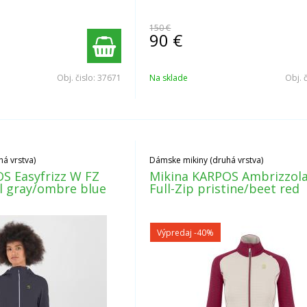
150 €
90
€
Obj. čislo:
37671
Na sklade
Obj. 
á vrstva)
Dámske mikiny (druhá vrstva)
S Easyfrizz W FZ
Mikina KARPOS Ambrizzol
l gray/ombre blue
Full-Zip pristine/beet red
Výpredaj
-40%