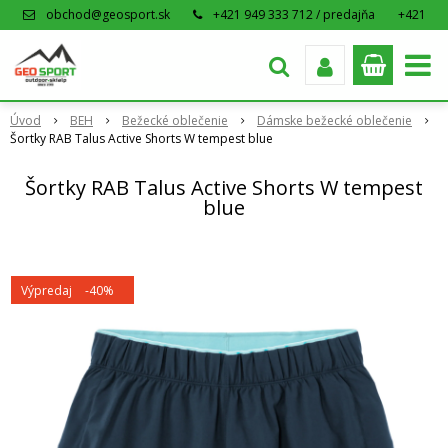
obchod@geosport.sk
+421 949 333 712 / predajňa
+421
915 962 766 / eshop
Úvod
BEH
Bežecké oblečenie
Dámske bežecké oblečenie
Šortky RAB Talus Active Shorts W tempest blue
Šortky RAB Talus Active Shorts W tempest
blue
Výpredaj
-40%