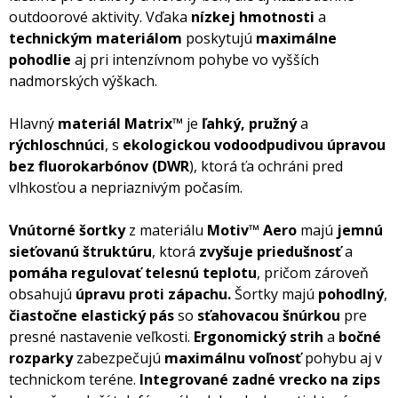
outdoorové aktivity. Vďaka
nízkej hmotnosti
a
technickým materiálom
poskytujú
maximálne
pohodlie
aj pri intenzívnom pohybe vo vyšších
nadmorských výškach.
Hlavný
materiál Matrix™
je
ľahký, pružný
a
rýchloschnúci
, s
ekologickou vodoodpudivou úpravou
bez fluorokarbónov (DWR
), ktorá ťa ochráni pred
vlhkosťou a nepriaznivým počasím.
Vnútorné šortky
z materiálu
Motiv™ Aero
majú
jemnú
sieťovanú štruktúru
, ktorá
zvyšuje priedušnosť
a
pomáha regulovať telesnú teplotu
, pričom zároveň
obsahujú
úpravu proti zápachu.
Šortky majú
pohodlný
,
čiastočne elastický pás
so
sťahovacou šnúrkou
pre
presné nastavenie veľkosti.
Ergonomický strih
a
bočné
rozparky
zabezpečujú
maximálnu voľnosť
pohybu aj v
technickom teréne.
Integrované zadné vrecko na zips