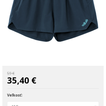
59 €
35,40
€
Veľkosť: