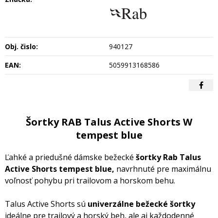
Obj. čislo:
940127
EAN:
5059913168586
Šortky RAB Talus Active Shorts W
tempest blue
Ľahké a priedušné dámske bežecké
šortky Rab Talus
Active Shorts tempest blue,
navrhnuté pre maximálnu
voľnosť pohybu pri trailovom a horskom behu.
Talus Active Shorts sú
univerzálne bežecké šortky
ideálne pre trailový a horský beh, ale aj každodenné