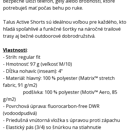
bezpečne uloží telefón, gély alebo drobnosti, ktoré
potrebuješ mať počas behu po ruke.
Talus Active Shorts sú ideálnou voľbou pre každého, kto
hľadá spoľahlivé a funkčné šortky na náročné trailové
trasy aj bežné outdoorové dobrodružstvá.
Vlastnosti
:
- Strih: regular fit
- Hmotnosť: 97 g (veľkosť M/10)
- Dĺžka nohavíc (inseam): 4"
- Materiál: hlavný: 100 % polyester (Matrix™ stretch
fabric, 91 g/m2)
podšívka: 100 % polyester (Motiv™ Aero, 85
g/m2)
- Povrchová úprava: fluorocarbon-free DWR
(vodoodpudivá)
- Priedušná vnútorná vložka s úpravou proti zápachu
- Elastický pás (3/4) so šnúrkou na stiahnutie