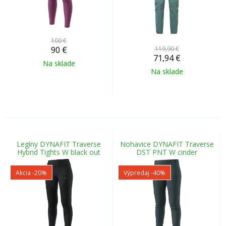
100 €
90
€
119,90 €
71,94
€
Na sklade
Na sklade
Legíny DYNAFIT Traverse
Nohavice DYNAFIT Traverse
Hybrid Tights W black out
DST PNT W cinder
Akcia
-20%
Výpredaj
-40%