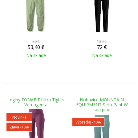
89 €
120 €
53,40
€
72
€
Na sklade
Na sklade
Legíny DYNAFIT Ultra Tights
Nohavice MOUNTAIN
W magenta
EQUIPMENT Sella Pant W
sea pine
Novinka
Výpredaj
-40%
Zľava -10%