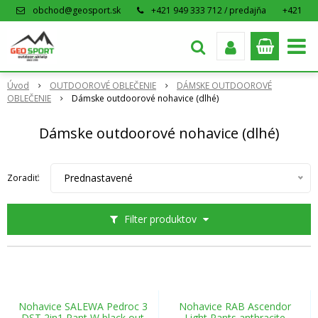
obchod@geosport.sk
+421 949 333 712 / predajňa
+421
915 962 766 / eshop
Úvod
OUTDOOROVÉ OBLEČENIE
DÁMSKE OUTDOOROVÉ
OBLEČENIE
Dámske outdoorové nohavice (dlhé)
Dámske outdoorové nohavice (dlhé)
Prednastavené
Zoradiť:
Filter produktov
Nohavice SALEWA Pedroc 3
Nohavice RAB Ascendor
DST 2in1 Pant W black out
Light Pants anthracite