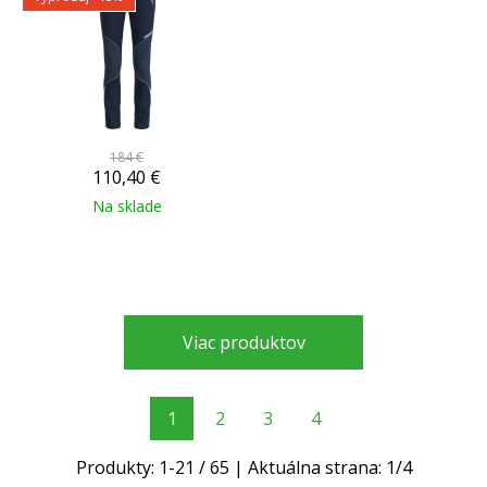
184 €
110,40
€
Na sklade
Viac produktov
1
2
3
4
Produkty:
1
-
21
/
65
| Aktuálna strana:
1
/
4