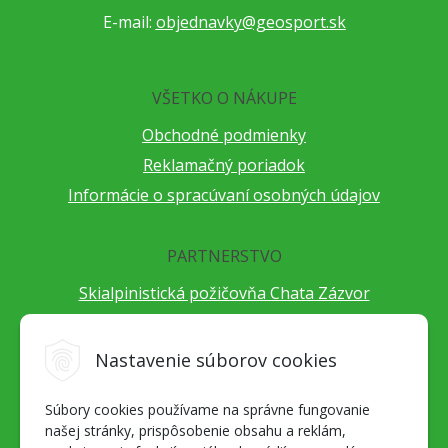
E-mail:
objednavky@geosport.sk
VŠETKO O NÁKUPE
Obchodné podmienky
Reklamačný poriadok
Informácie o spracúvaní osobných údajov
PARTNERSTVO
Skialpinistická požičovňa Chata Zázvor
Po horách s TatryGuide
Cestovateľský festival Cestou necestou
Nastavenie súborov cookies
Peter Fraňo - ultra bežec
Súbory cookies používame na správne fungovanie
Alpenverein Slovensko
našej stránky, prispôsobenie obsahu a reklám,
Hore-dole Derešom