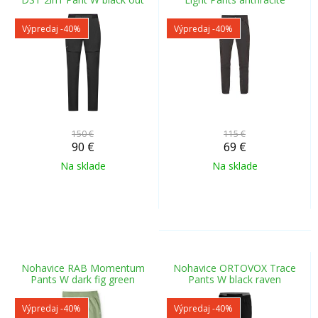
Výpredaj
-40%
Výpredaj
-40%
150 €
115 €
90
€
69
€
Na sklade
Na sklade
Nohavice RAB Momentum
Nohavice ORTOVOX Trace
Pants W dark fig green
Pants W black raven
Výpredaj
-40%
Výpredaj
-40%