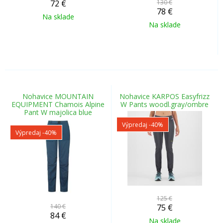
72
€
130 €
78
€
Na sklade
Na sklade
Nohavice MOUNTAIN
Nohavice KARPOS Easyfrizz
EQUIPMENT Chamois Alpine
W Pants woodl.gray/ombre
Pant W majolica blue
Výpredaj
-40%
Výpredaj
-40%
125 €
140 €
75
€
84
€
Na sklade