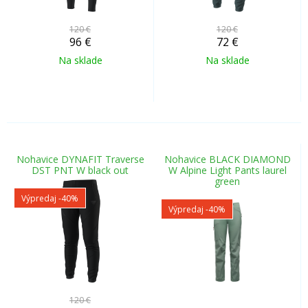
120 €
120 €
96
€
72
€
Na sklade
Na sklade
Nohavice DYNAFIT Traverse
Nohavice BLACK DIAMOND
DST PNT W black out
W Alpine Light Pants laurel
green
Výpredaj
-40%
Výpredaj
-40%
120 €