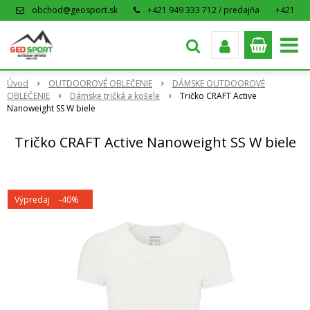
obchod@geosport.sk
+421 949 333 712 / predajňa
+421
915 962 766 / eshop
Úvod
OUTDOOROVÉ OBLEČENIE
DÁMSKE OUTDOOROVÉ
OBLEČENIE
Dámske tričká a košele
Tričko CRAFT Active
Nanoweight SS W biele
Tričko CRAFT Active Nanoweight SS W biele
Výpredaj
-40%