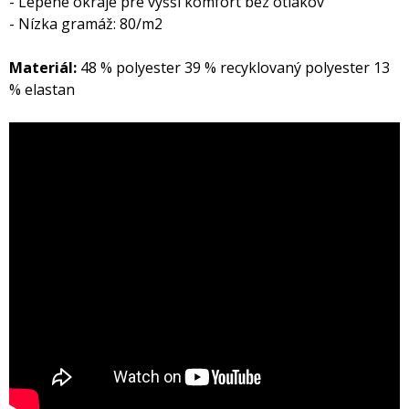
- Lepené okraje pre vyšší komfort bez otlakov
- Nízka gramáž: 80/m2
Materiál:
48 % polyester 39 % recyklovaný polyester 13
% elastan