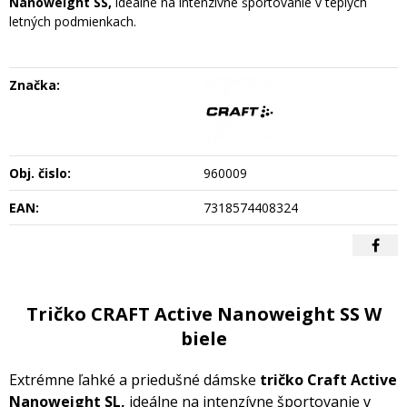
Nanoweight SS,
ideálne na intenzívne športovanie v teplých
letných podmienkach.
Značka:
Obj. čislo:
960009
EAN:
7318574408324
Tričko CRAFT Active Nanoweight SS W
biele
Extrémne ľahké a priedušné dámske
tričko Craft Active
Nanoweight SL,
ideálne na intenzívne športovanie v