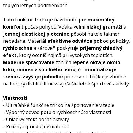
teplých letných podmienkach.
Toto funkčné tričko je navrhnuté pre
maximálny
komfort
počas pohybu. Vďaka veľmi
nízkej gramáži
a
jemnej elastickej pletenine
pôsobí na tele takmer
nebadane. Materiál
efektívne odvádza pot
od pokožky,
rýchlo schne
a zároveň poskytuje
príjemný chladivý
efekt
, ktorý oceníš najmä pri vysokých teplotách.
Moderné spracovanie
zahŕňa
lepené okraje okolo
krku
,
ramien a spodného lemu,
čo
minimalizuje
trenie
a
zvyšuje pohodlie
pri nosení. Tričko je vhodné
na beh, cyklistiku, fitness aj ďalšie letné športové aktivity.
Vlastnosti:
- Ultraľahké funkčné tričko na športovanie v teple
- Výborný odvod potu a rýchloschnúce vlastnosti
- Chladivý efekt počas aktivity
- Pružný a priedušný materiál