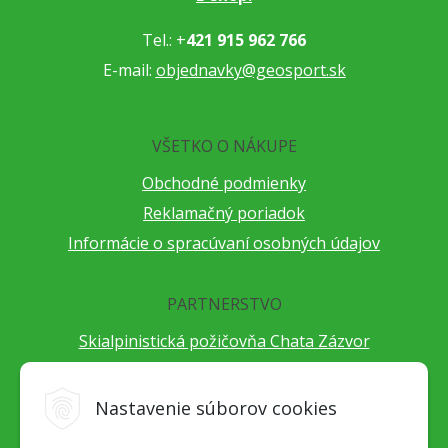
Tel.: +
421 915 962 766
E-mail:
objednavky@geosport.sk
VŠETKO O NÁKUPE
Obchodné podmienky
Reklamačný poriadok
Informácie o spracúvaní osobných údajov
PARTNERSTVO
Skialpinistická požičovňa Chata Zázvor
Po horách s TatryGuide
Cestovateľský festival Cestou necestou
Nastavenie súborov cookies
Peter Fraňo - ultra bežec