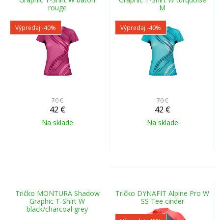
rouge
M
Výpredaj
-40%
Výpredaj
-40%
70 €
70 €
42
€
42
€
Na sklade
Na sklade
Tričko MONTURA Shadow
Tričko DYNAFIT Alpine Pro W
Graphic T-Shirt W
SS Tee cinder
black/charcoal grey