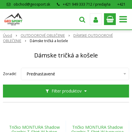
obchod@geosport.sk
+421 949 333 712 / predajňa
+421
915 962 766 / eshop
Úvod
OUTDOOROVÉ OBLEČENIE
DÁMSKE OUTDOOROVÉ
OBLEČENIE
Dámske tričká a košele
Dámske tričká a košele
Prednastavené
Zoradiť:
Filter produktov
Tričko MONTURA Shadow
Tričko MONTURA Shadow
Graphic T-Shirt W baton
Graphic T-Shirt W turquoise