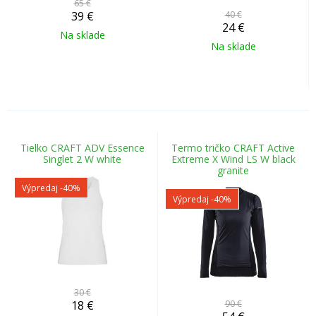
65 €
39
€
40 €
24
€
Na sklade
Na sklade
Tielko CRAFT ADV Essence
Termo tričko CRAFT Active
Singlet 2 W white
Extreme X Wind LS W black
granite
Výpredaj
-40%
Výpredaj
-40%
30 €
18
€
90 €