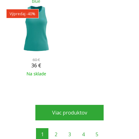
blue
Výpredaj
-40%
60 €
36
€
Na sklade
Viac produktov
1
2
3
4
5