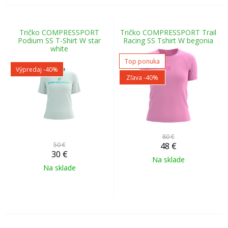
Tričko COMPRESSPORT
Tričko COMPRESSPORT Trail
Podium SS T-Shirt W star
Racing SS Tshirt W begonia
white
Top ponuka
Výpredaj
-40%
Zľava -40%
80 €
50 €
48
€
30
€
Na sklade
Na sklade