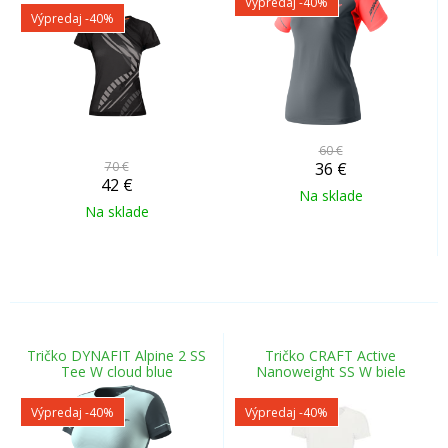
Výpredaj
-40%
Výpredaj
-40%
60 €
70 €
36
€
42
€
Na sklade
Na sklade
Tričko DYNAFIT Alpine 2 SS
Tričko CRAFT Active
Tee W cloud blue
Nanoweight SS W biele
Výpredaj
-40%
Výpredaj
-40%