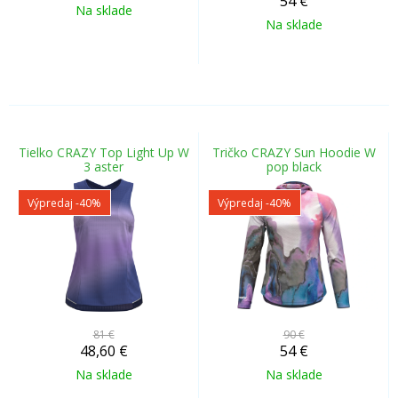
54
€
Na sklade
Na sklade
Tielko CRAZY Top Light Up W
Tričko CRAZY Sun Hoodie W
3 aster
pop black
Výpredaj
-40%
Výpredaj
-40%
81 €
90 €
48,60
€
54
€
Na sklade
Na sklade