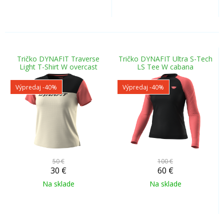
Tričko DYNAFIT Traverse
Tričko DYNAFIT Ultra S-Tech
Light T-Shirt W overcast
LS Tee W cabana
Výpredaj
-40%
Výpredaj
-40%
50 €
100 €
30
€
60
€
Na sklade
Na sklade