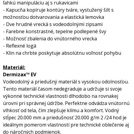
ľahkú manipuláciu aj s rukavicami
- Kapucňa kopíruje kontúry tváre, vystužený šilt s
možnosťou dotvarovania a elastická lemovka
- Dve hrudné vrecká s vodeodolnými zipsami
- Farebne konstrastné, tepelne podlepené švy
- Možnosť zbalenia do vnútorného vrecka
- Reflexné logá
- Klin na chrbte poskytuje absolútnu voľnosť pohybu
Materiál:
Dermizax™ EV
Vodeodolný a priedušný materiál s vysokou odolnosťou.
Tento materiál časom nedegraduje a udržuje si svoje
výkonné technické vlastnosti dlhodobo na rovnakej
úrovni pri správnej údržbe. Perfektne odvádza vnútornú
vlhkosť od tela, čím zlepšuje klímu a komfort. Vodný
stĺpec 20.000 mm a priedušnosť 20.000 g/m 2 /24 hod je
ideálnym pomerom vlastností pre technické oblečenie aj
do náročných podmienok.