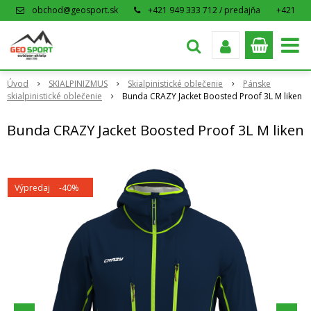
obchod@geosport.sk
+421 949 333 712 / predajňa
+421
915 962 766 / eshop
Úvod
SKIALPINIZMUS
Skialpinistické oblečenie
Pánske
skialpinistické oblečenie
Bunda CRAZY Jacket Boosted Proof 3L M liken
Bunda CRAZY Jacket Boosted Proof 3L M liken
Výpredaj
-40%