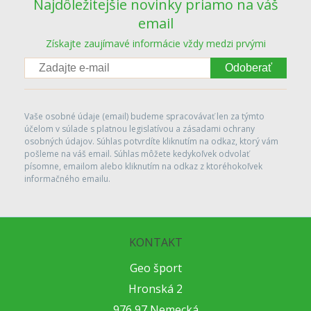
Najdôležitejšie novinky priamo na váš
email
Získajte zaujímavé informácie vždy medzi prvými
Odoberať
Vaše osobné údaje (email) budeme spracovávať len za týmto
účelom v súlade s platnou legislatívou a zásadami ochrany
osobných údajov. Súhlas potvrdíte kliknutím na odkaz, ktorý vám
pošleme na váš email. Súhlas môžete kedykoľvek odvolať
písomne, emailom alebo kliknutím na odkaz z ktoréhokoľvek
informačného emailu.
KONTAKT
Geo šport
Hronská 2
976 97 Nemecká