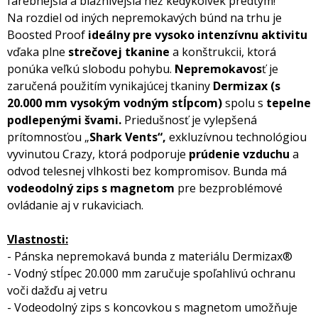
farebnejšia a bláznivejšia než kedykoľvek predtým!
Na rozdiel od iných nepremokavých búnd na trhu je
Boosted Proof
ideálny pre
vysoko intenzívnu aktivitu
vďaka plne
strečovej tkanine
a konštrukcii, ktorá
ponúka veľkú slobodu pohybu.
Nepremokavos
ť je
zaručená použitím vynikajúcej tkaniny
Dermizax (s
20.000 mm vysokým vodným stĺpcom)
spolu s
tepelne
podlepenými švami.
Priedušnosť je vylepšená
prítomnosťou „
Shark Vents“,
exkluzívnou technológiou
vyvinutou Crazy, ktorá podporuje
prúdenie vzduchu
a
odvod telesnej vlhkosti bez kompromisov. Bunda má
vodeodolný zips s magnetom
pre bezproblémové
ovládanie aj v rukaviciach.
Vlastnosti:
- Pánska nepremokavá bunda z materiálu Dermizax®
- Vodný stĺpec 20.000 mm zaručuje spoľahlivú ochranu
voči dažďu aj vetru
- Vodeodolný zips s koncovkou s magnetom umožňuje