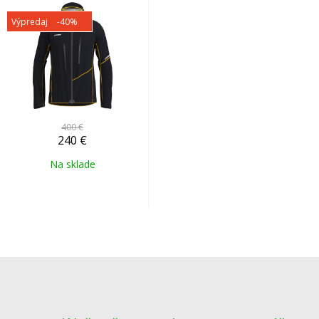
Výpredaj
-40%
400 €
240
€
Na sklade