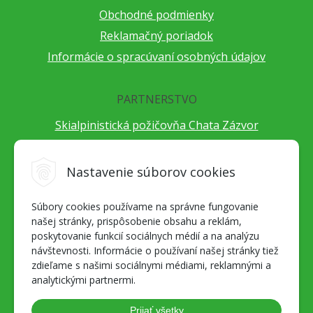
Obchodné podmienky
Reklamačný poriadok
Informácie o spracúvaní osobných údajov
PARTNERSTVO
Skialpinistická požičovňa Chata Zázvor
Po horách s TatryGuide
Cestovateľský festival Cestou necestou
Nastavenie súborov cookies
Peter Fraňo - ultra bežec
Súbory cookies používame na správne fungovanie
Alpenverein Slovensko
našej stránky, prispôsobenie obsahu a reklám,
Hore-dole Derešom
poskytovanie funkcií sociálnych médií a na analýzu
Motorest Nemecká
návštevnosti. Informácie o používaní našej stránky tiež
zdieľame s našimi sociálnymi médiami, reklamnými a
Splav Hrona
analytickými partnermi.
OZ ZaBer
Prijať všetky