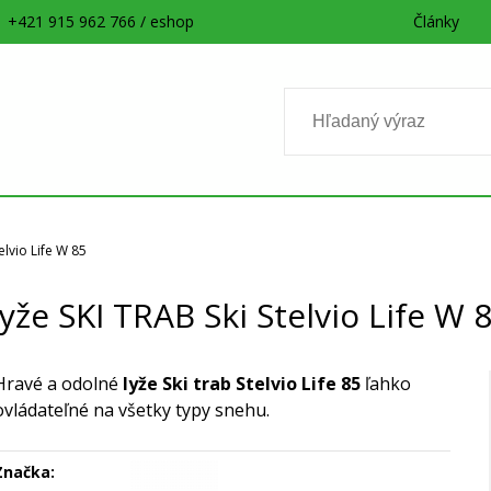
+421 915 962 766 / eshop
Články
elvio Life W 85
yže SKI TRAB Ski Stelvio Life W 
Hravé a odolné
lyže Ski trab Stelvio Life 85
ľahko
ovládateľné na všetky typy snehu.
Značka: