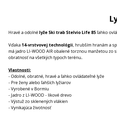
Ly
Hravé a odolné
lyže Ski trab Stelvio Life 85
ľahko ovlá
Vďaka
14-vrstvovej technológii
, hrubším hranám a s
má jadro LI-WOOD AIR obalené torznou manžetou zo skl
obratnosť na všetkých typoch terénu..
Vlastnosti:
- Odolné, obratné, hravé a ľahko ovládateľné lyže
- Pre ženy alebo ľahších lyžiarov
- Vyrobené v Bormiu
- Jadro z LI-WOOD - likové drevo
- Výstuž zo sklenených vlákien
- Vynikajúca životnosť