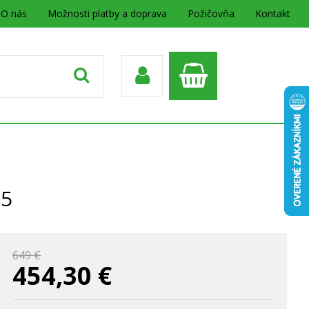
O nás
Možnosti platby a doprava
Požičovňa
Kontakt
85
649 €
454,30
€