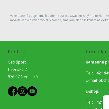
Vaše osobné údaje (email) budeme spracovávať len za týmto účelom v sú
môžete kedykoľvek odvolať písomne, emailom alebo kliknutím na odkaz
Kontakt
Infolinka
Geo šport
Kamenná pr
Hronská 2
Tel.:
+421 94
976 97 Nemecká
E-mail:
obch
E-shop:
Tel.: +
421 91