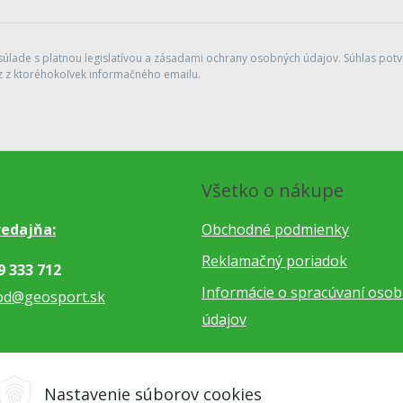
lade s platnou legislatívou a zásadami ochrany osobných údajov. Súhlas potvr
 z ktoréhokoľvek informačného emailu.
Všetko o nákupe
edajňa:
Obchodné podmienky
Reklamačný poriadok
9 333 712
Informácie o spracúvaní oso
od@geosport.sk
údajov
5 962 766
Nastavenie súborov cookies