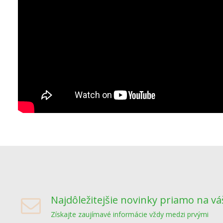
Najdôležitejšie novinky priamo na vá
Získajte zaujímavé informácie vždy medzi prvými