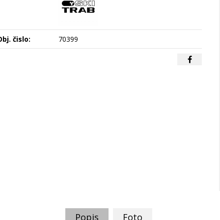
bj. čislo:
70399
Popis
Foto