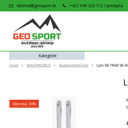
obchod@geosport.sk
+421 949 333 712 / predajňa
Kategórie
Úvod
SKIALPINIZMUS
Skialpinistické lyže
Lyže SKI TRAB Ski St
L
Výpredaj
-30%