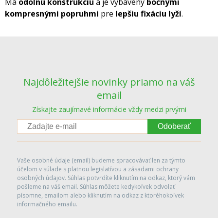
Má
odolnú konštrukciu
a je vybavený
bočnými
kompresnými popruhmi
pre
lepšiu fixáciu lyží
.
Najdôležitejšie novinky priamo na váš
email
Získajte zaujímavé informácie vždy medzi prvými
Odoberať
Vaše osobné údaje (email) budeme spracovávať len za týmto
účelom v súlade s platnou legislatívou a zásadami ochrany
osobných údajov. Súhlas potvrdíte kliknutím na odkaz, ktorý vám
pošleme na váš email. Súhlas môžete kedykoľvek odvolať
písomne, emailom alebo kliknutím na odkaz z ktoréhokoľvek
informačného emailu.