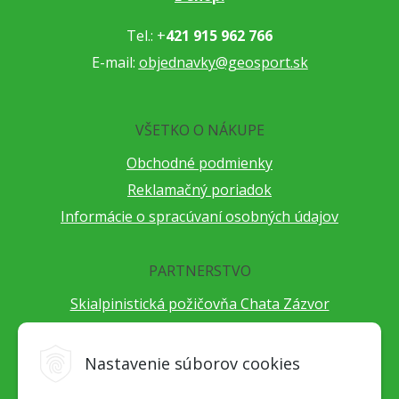
Tel.: +
421 915 962 766
E-mail:
objednavky@geosport.sk
VŠETKO O NÁKUPE
Obchodné podmienky
Reklamačný poriadok
Informácie o spracúvaní osobných údajov
PARTNERSTVO
Skialpinistická požičovňa Chata Zázvor
Po horách s TatryGuide
Cestovateľský festival Cestou necestou
Nastavenie súborov cookies
Peter Fraňo - ultra bežec