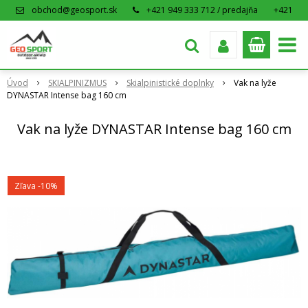
obchod@geosport.sk
+421 949 333 712 / predajňa
+421
915 962 766 / eshop
Úvod
SKIALPINIZMUS
Skialpinistické doplnky
Vak na lyže
DYNASTAR Intense bag 160 cm
Vak na lyže DYNASTAR Intense bag 160 cm
Zľava -10%