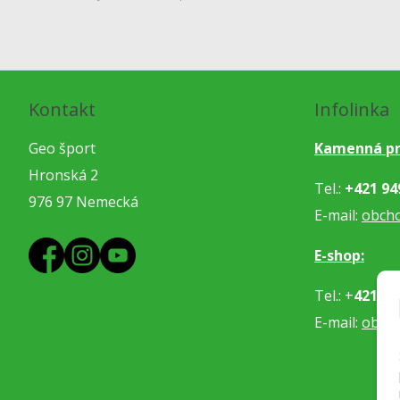
Kontakt
Infolinka
Geo šport
Kamenná pr
Hronská 2
Tel.:
+421 94
976 97 Nemecká
E-mail:
obch
E-shop:
Tel.: +
421 91
E-mail:
obje