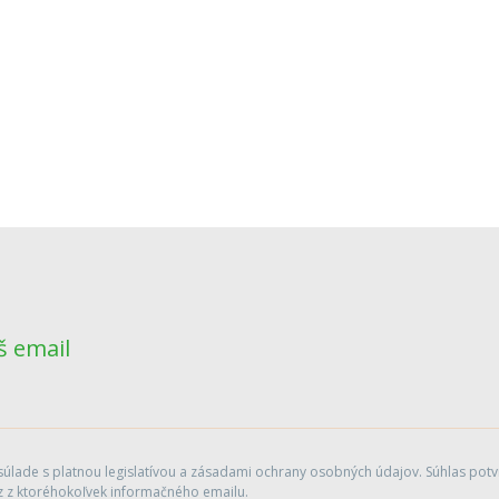
š email
lade s platnou legislatívou a zásadami ochrany osobných údajov. Súhlas potvr
 z ktoréhokoľvek informačného emailu.