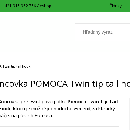
+421 915 962 766 / eshop
Články
win tip tail hook
ncovka POMOCA Twin tip tail h
Koncovka pre twintipovú pätku
Pomoca Twin Tip Tail
Hook
, ktorú je možné jednoducho vymeniť za klasický
háčik na pásoch Pomoca.