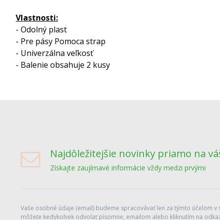
Vlastnosti:
- Odolný plast
- Pre pásy Pomoca strap
- Univerzálna veľkosť
- Balenie obsahuje 2 kusy
Najdôležitejšie novinky priamo na vá
Získajte zaujímavé informácie vždy medzi prvými
Vaše osobné údaje (email) budeme spracovávať len za týmto účelom v sú
môžete kedykoľvek odvolať písomne, emailom alebo kliknutím na odkaz