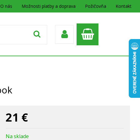
O nás
Možnosti platby a doprava
Požičovňa
Kontakt
ook
21
€
Na sklade