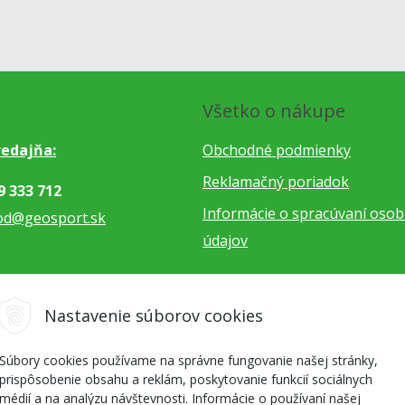
Všetko o nákupe
edajňa:
Obchodné podmienky
Reklamačný poriadok
9 333 712
Informácie o spracúvaní oso
od@geosport.sk
údajov
5 962 766
Nastavenie súborov cookies
dnavky@geosport.sk
Súbory cookies používame na správne fungovanie našej stránky,
prispôsobenie obsahu a reklám, poskytovanie funkcií sociálnych
médií a na analýzu návštevnosti. Informácie o používaní našej