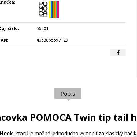
Značka:
bj. čislo:
66201
EAN:
4053865597129
Popis
covka POMOCA Twin tip tail 
 Hook
, ktorú je možné jednoducho vymeniť za klasický háči