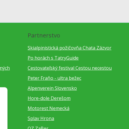
Partnerstvo
Skialpinistická požičovňa Chata Zázvor
Po horách s TatryGuide
bných
Cestovateľský festival Cestou necestou
Peter Fraňo - ultra bežec
Alpenverein Slovensko
Hore-dole Derešom
Motorest Nemecká
Splav Hrona
OZ ZaBer