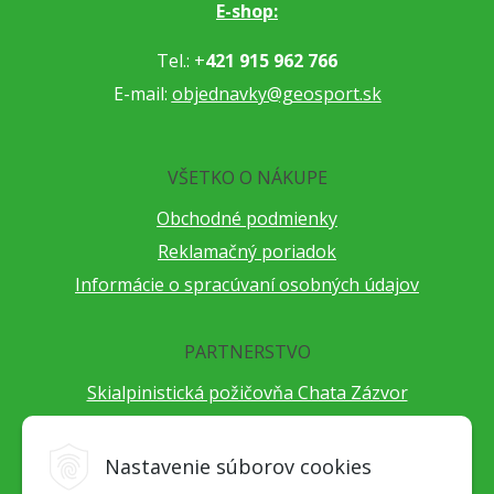
E-shop:
Tel.: +
421 915 962 766
E-mail:
objednavky@geosport.sk
VŠETKO O NÁKUPE
Obchodné podmienky
Reklamačný poriadok
Informácie o spracúvaní osobných údajov
PARTNERSTVO
Skialpinistická požičovňa Chata Zázvor
Po horách s TatryGuide
Cestovateľský festival Cestou necestou
Nastavenie súborov cookies
Peter Fraňo - ultra bežec