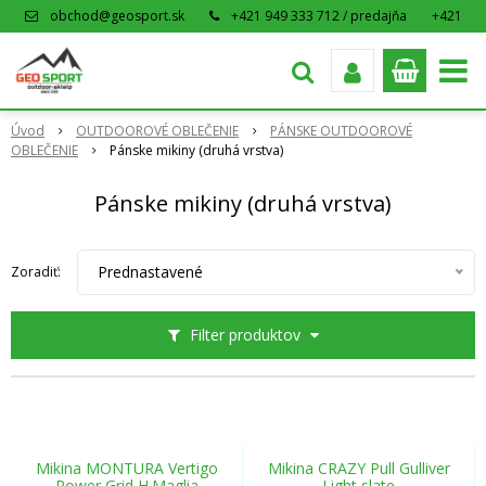
obchod@geosport.sk
+421 949 333 712 / predajňa
+421
915 962 766 / eshop
Úvod
OUTDOOROVÉ OBLEČENIE
PÁNSKE OUTDOOROVÉ
OBLEČENIE
Pánske mikiny (druhá vrstva)
Pánske mikiny (druhá vrstva)
Prednastavené
Zoradiť:
Filter produktov
Mikina MONTURA Vertigo
Mikina CRAZY Pull Gulliver
Power Grid H.Maglia
Light slate