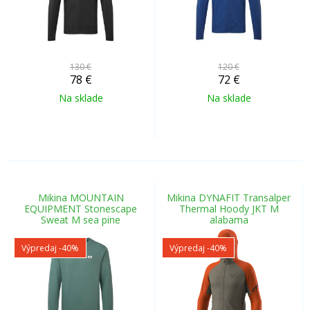
130 €
120 €
78
€
72
€
Na sklade
Na sklade
Mikina MOUNTAIN
Mikina DYNAFIT Transalper
EQUIPMENT Stonescape
Thermal Hoody JKT M
Sweat M sea pine
alabama
Výpredaj
-40%
Výpredaj
-40%