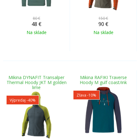
80 €
150 €
48
€
90
€
Na sklade
Na sklade
Mikina DYNAFIT Transalper
Mikina RAFIKI Traverse
Thermal Hoody JKT M golden
Hoody M gulf coast/ink
lime
Zľava -10%
Výpredaj
-40%