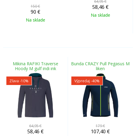
64,95 €
150 €
58,46
€
90
€
Na sklade
Na sklade
Mikina RAFIKI Traverse
Bunda CRAZY Pull Pegasus M
Hoody M gulf indi ink
liken
Zľava -10%
Výpredaj
-40%
64,95 €
179 €
58,46
€
107,40
€