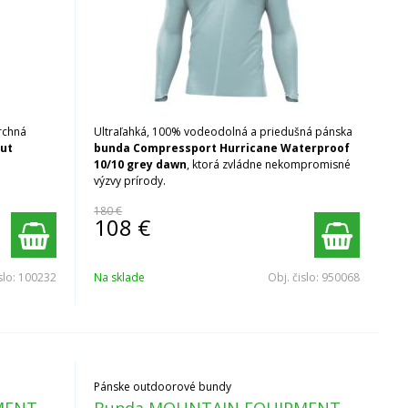
vrchná
Ultraľahká, 100% vodeodolná a priedušná pánska
out
bunda Compressport Hurricane Waterproof
10/10 grey dawn
, ktorá zvládne nekompromisné
výzvy prírody.
180 €
108
€
slo:
100232
Na sklade
Obj. čislo:
950068
Pánske outdoorové bundy