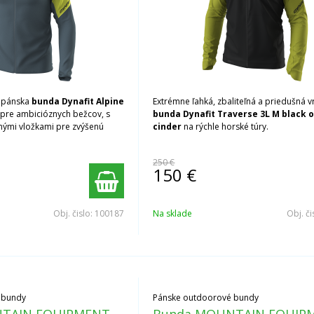
á pánska
bunda Dynafit Alpine
Extrémne ľahká, zbaliteľná a priedušná 
pre ambicióznych bežcov, s
bunda Dynafit Traverse 3L M black 
nými vložkami pre zvýšenú
cinder
na rýchle horské túry.
250 €
150
€
Obj. čislo:
100187
Na sklade
Obj. či
 bundy
Pánske outdoorové bundy