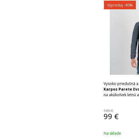
Výpredaj
-40%
Vysoko priedušná a
Karpos Parete Evo
na akúkoľvek letnú ak
165 €
99
€
Na sklade