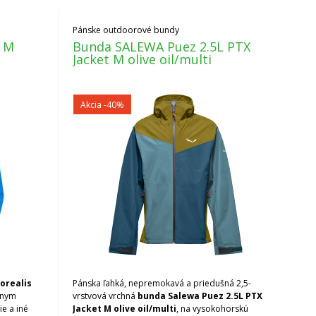
Pánske outdoorové bundy
y M
Bunda SALEWA Puez 2.5L PTX
Jacket M olive oil/multi
Akcia
-40%
orealis
Pánska ľahká, nepremokavá a priedušná 2,5-
vnym
vrstvová vrchná
bunda Salewa Puez 2.5L PTX
e a iné
Jacket M olive oil/multi
, na vysokohorskú