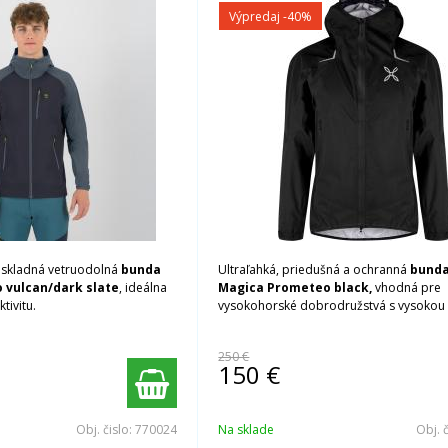
Výpredaj
-40%
 skladná vetruodolná
bunda
Ultraľahká, priedušná a ochranná
bunda
 vulcan/dark slate
, ideálna
Magica Prometeo black,
vhodná pre
tivitu.
vysokohorské dobrodružstvá s vysokou i
250 €
150
€
Obj. čislo:
770024
Na sklade
Obj. 