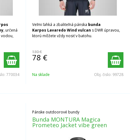
rpos
Veľmi ľahká a zbaliteľná pánska
bunda
ey
, určená
Karpos Lavaredo Wind vulcan
s DWR úpravou,
d vodou,
ktorú môžete vždy nosiť v batohu.
130 €
78
€
slo:
770034
Na sklade
Obj. čislo:
99728
Pánske outdoorové bundy
Bunda MONTURA Magica
Prometeo Jacket vibe green