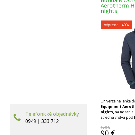
Bunda MOUN
Aerotherm H
nights
Výpredaj
-40%
Univerzálna ľahká 
Equipment Aeroth
nights,
na nosenie 
Telefonické objednávky
stredná vrstva pod 
0949 | 333 712
podmienkach.
150 €
90
€