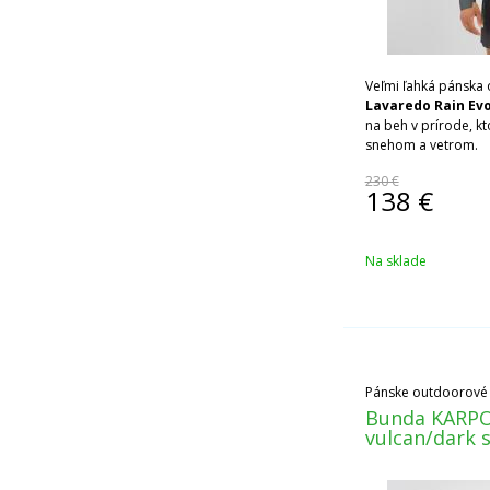
Veľmi ľahká pánska
Lavaredo Rain Ev
na beh v prírode, k
snehom a vetrom.
230 €
138
€
Na sklade
Pánske outdoorové
Bunda KARPOS
vulcan/dark s