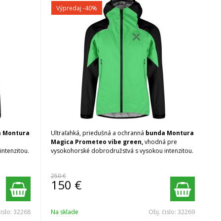
Výpredaj
-40%
 Montura
Ultraľahká, priedušná a ochranná
bunda Montura
Magica Prometeo vibe green,
vhodná pre
ntenzitou.
vysokohorské dobrodružstvá s vysokou intenzitou.
250 €
150
€
čislo:
32268
Na sklade
Obj. čislo:
32269