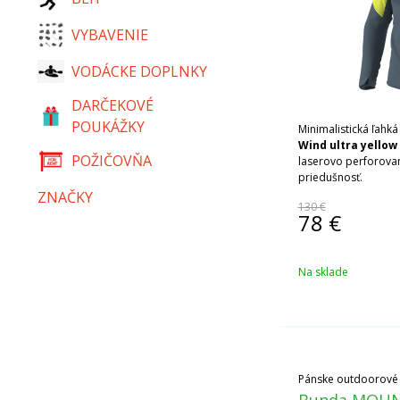
VYBAVENIE
VODÁCKE DOPLNKY
DARČEKOVÉ
POUKÁŽKY
Minimalistická ľahk
Wind ultra yellow
POŽIČOVŇA
laserovo perforova
priedušnosť.
ZNAČKY
130 €
78
€
Na sklade
Pánske outdoorové