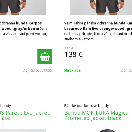
 ochranná
bunda Karpos
Veľmi ľahká pánska ochranná
bunda Ka
o woodl.gray/urban
určená
Lavaredo Rain Evo orange/woodl.gr
torá vás ochráni pred vodou,
na beh v prírode, ktorá vás ochráni pre
snehom a vetrom.
230 €
138
€
Obj. čislo:
770035
Na sklade
Obj. či
 bundy
Pánske outdoorové bundy
 Parete Evo Jacket
Bunda MONTURA Magica
late
Prometeo Jacket black