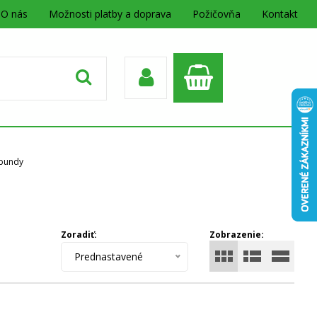
O nás
Možnosti platby a doprava
Požičovňa
Kontakt
bundy
Zoradiť:
Zobrazenie:
Prednastavené