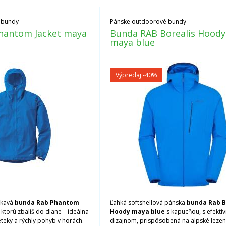
 bundy
Pánske outdoorové bundy
hantom Jacket maya
Bunda RAB Borealis Hood
maya blue
Výpredaj
-40%
okavá
bunda Rab Phantom
Ľahká softshellová pánska
bunda Rab B
, ktorú zbališ do dlane – ideálna
Hoody maya blue
s kapucňou, s efektí
eteky a rýchly pohyb v horách.
dizajnom, prispôsobená na alpské lezeni