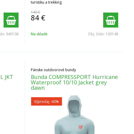
turistiku a trekking.
140 €
84
€
slo:
940108
Na sklade
Obj. čislo:
100148
Pánske outdoorové bundy
L JKT
Bunda COMPRESSPORT Hurricane
Waterproof 10/10 Jacket grey
dawn
Výpredaj
-40%