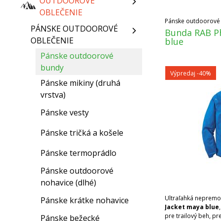
OUTDOOROVÉ
OBLEČENIE
Pánske outdoorové
PÁNSKE OUTDOOROVÉ
Bunda RAB P
OBLEČENIE
blue
Pánske outdoorové
bundy
Výpredaj
-40%
Pánske mikiny (druhá
vrstva)
Pánske vesty
Pánske tričká a košele
Pánske termoprádlo
Pánske outdoorové
nohavice (dlhé)
Ultraľahká neprem
Pánske krátke nohavice
Jacket maya blue
pre trailový beh, pr
Pánske bežecké