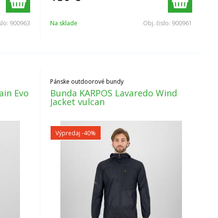
slo:
900963
Na sklade
Obj. čislo:
900961
Pánske outdoorové bundy
ain Evo
Bunda KARPOS Lavaredo Wind
Jacket vulcan
Výpredaj
-40%