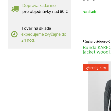
Doprava zadarmo
pre objednávky nad 80 €
Na sklade
Tovar na sklade
expedujeme zvyčajne do
24 hod.
Pánske outdoorové
Bunda KARPO
Jacket woodl
Výpredaj
-40%