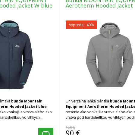
TAIN EQUIPMENT
Bunda MOUNTAIN EQUIP
ooded Jacket W blue
Aerotherm Hooded Jacket 
Výpredaj
-40%
dámska
bunda Mountain
Univerzálna ľahká pánska
bunda Mount
erm Hooded Jacket blue
Equipment Aerotherm Hooded Jacke
ako vonkajšia vrstva alebo ako
nosenie ako vonkajšia vrstva alebo ako 
hardshellkou vo vlhkých
vrstva pod hardshellkou vo vlhkých pod
150 €
90
€