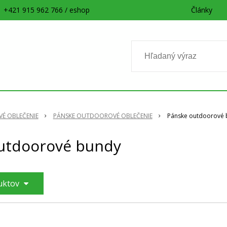
+421 915 962 766 / eshop
Články
É OBLEČENIE
PÁNSKE OUTDOOROVÉ OBLEČENIE
Pánske outdoorové 
utdoorové bundy
duktov