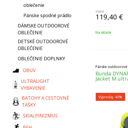
oblečenie
199 €
119,40
€
Pánske spodné prádlo
DÁMSKE OUTDOOROVÉ
OBLEČENIE
Na sklade
DETSKÉ OUTDOOROVÉ
OBLEČENIE
OBLEČENIE DOPLNKY
Pánske outdoorové
OBUV
Bunda DYNAF
Jacket M ultr
ULTRALIGHT
VYBAVENIE
Výpredaj
-40%
BATOHY A CESTOVNÉ
TAŠKY
SKIALPINIZMUS
BEH