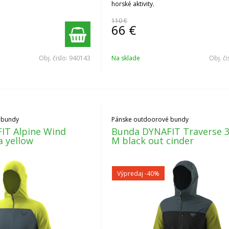
horské aktivity.
110 €
66
€
Obj. čislo:
940143
Na sklade
Obj. či
 bundy
Pánske outdoorové bundy
IT Alpine Wind
Bunda DYNAFIT Traverse 3
a yellow
M black out cinder
Výpredaj
-40%