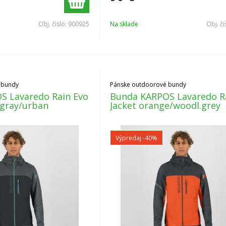
Obj. čislo:
900925
Na sklade
Obj. či
 bundy
Pánske outdoorové bundy
S Lavaredo Rain Evo
Bunda KARPOS Lavaredo R
.gray/urban
Jacket orange/woodl.grey
Výpredaj
-40%