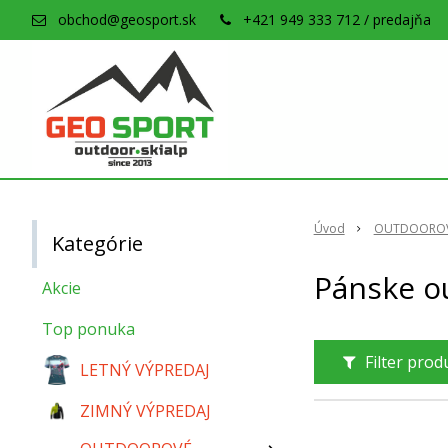
obchod@geosport.sk
+421 949 333 712 / predajňa
Úvod
OUTDOOROV
Kategórie
Pánske o
Akcie
Top ponuka
Filter pro
LETNÝ VÝPREDAJ
ZIMNÝ VÝPREDAJ