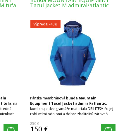
MENT
Bunda MOUNTAIN EQUIPMENT
M tufa
Tacul Jacket M admiral/atlantic
Výpredaj
-40%
ain
Pánska membránová
bunda Mountain
t tufa,
na
Equipment Tacul Jacket admiral/atlantic
,
stredná
kombinuje dve gramáže materiálu DRILITE®, čo jej
mienkach.
robí veľmi odolonú a dobre zbaliteľnú zároveň.
250 €
150
€