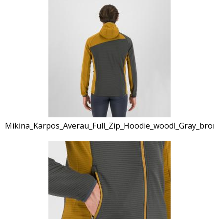
Mikina_Karpos_Averau_Full_Zip_Hoodie_woodl_Gray_bron