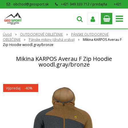
obchod@geosport.sk
+421 949 333 712 / predajňa
+421
915 962 766 / eshop
Úvod
OUTDOOROVÉ OBLEČENIE
PÁNSKE OUTDOOROVÉ
OBLEČENIE
Pánske mikiny (druhá vrstva)
Mikina KARPOS Averau F
Zip Hoodie woodl.gray/bronze
Mikina KARPOS Averau F Zip Hoodie
woodl.gray/bronze
Výpredaj
-40%