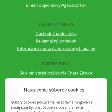
E-mail:
objednavky@geosport.sk
VŠETKO O NÁKUPE
Obchodné podmienky
Reklamačný poriadok
Informácie o spracúvaní osobných údajov
PARTNERSTVO
Skialpinistická požičovňa Chata Zázvor
Po horách s TatryGuide
Cestovateľský festival Cestou necestou
Nastavenie súborov cookies
Peter Fraňo - ultra bežec
Súbory cookies používame na správne fungovanie
Alpenverein Slovensko
našej stránky, prispôsobenie obsahu a reklám,
Hore-dole Derešom