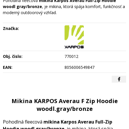
Pohodlná fleecová
mikina Karpos Averau Full-Zip Hoodie
woodl gray/bronze
, je mikina, ktorá spája komfort, funkčnosť a
moderný outdoorový vzhľad.
Značka:
Obj. čislo:
770012
EAN:
8056006549847
Mikina KARPOS Averau F Zip Hoodie
woodl.gray/bronze
Pohodlná fleecová
mikina Karpos Averau Full-Zip
Hoodie woodl gray/bronze
, je mikina, ktorá spája