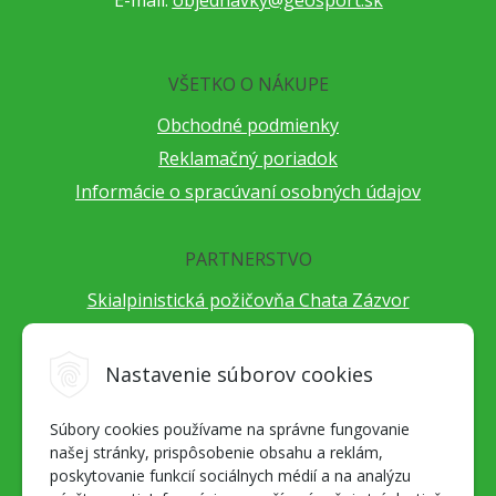
VŠETKO O NÁKUPE
Obchodné podmienky
Reklamačný poriadok
Informácie o spracúvaní osobných údajov
PARTNERSTVO
Skialpinistická požičovňa Chata Zázvor
Po horách s TatryGuide
Cestovateľský festival Cestou necestou
Nastavenie súborov cookies
Peter Fraňo - ultra bežec
Súbory cookies používame na správne fungovanie
Alpenverein Slovensko
našej stránky, prispôsobenie obsahu a reklám,
Hore-dole Derešom
poskytovanie funkcií sociálnych médií a na analýzu