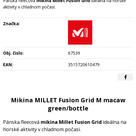
Pánska fleecová
mikina Millet Fusion Grid
ideálna na horské
aktivity v chladnom počasí.
Značka:
Obj. čislo:
67539
EAN:
3515720610479
Mikina MILLET Fusion Grid M macaw
green/bottle
Pánska fleecová
mikina Millet Fusion Grid
ideálna na
horské aktivity v chladnom počasí.