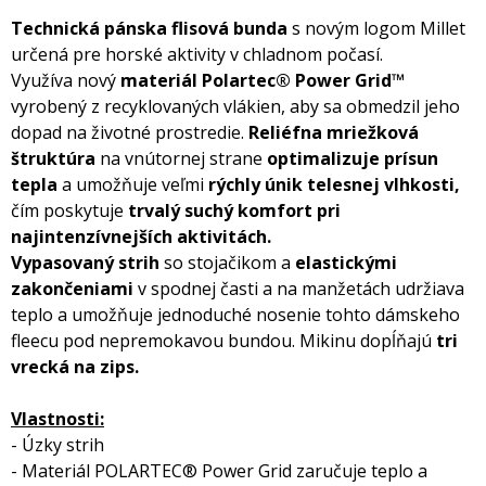
Technická pánska flisová bunda
s novým logom Millet
určená pre horské aktivity v chladnom počasí.
Využíva nový
materiál Polartec® Power Grid™
vyrobený z recyklovaných vlákien, aby sa obmedzil jeho
dopad na životné prostredie.
Reliéfna mriežková
štruktúra
na vnútornej strane
optimalizuje prísun
tepla
a umožňuje veľmi
rýchly únik telesnej vlhkosti,
čím poskytuje
trvalý suchý komfort pri
najintenzívnejších aktivitách.
Vypasovaný strih
so stojačikom a
elastickými
zakončeniami
v spodnej časti a na manžetách udržiava
teplo a umožňuje jednoduché nosenie tohto dámskeho
fleecu pod nepremokavou bundou. Mikinu dopĺňajú
tri
vrecká na zips.
Vlastnosti:
- Úzky strih
- Materiál POLARTEC® Power Grid zaručuje teplo a