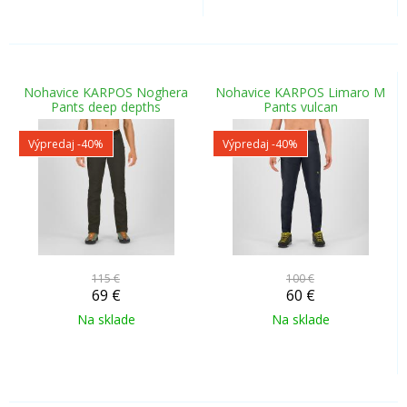
Nohavice KARPOS Noghera
Nohavice KARPOS Limaro M
Pants deep depths
Pants vulcan
Výpredaj
-40%
Výpredaj
-40%
115 €
100 €
69
€
60
€
Na sklade
Na sklade