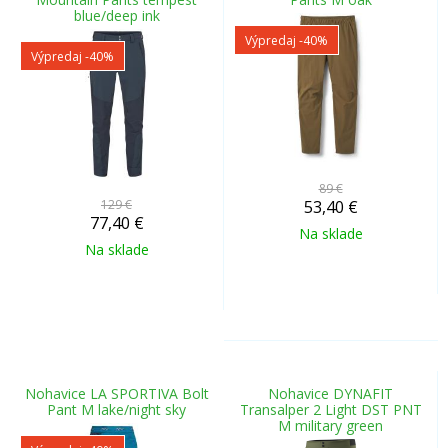
blue/deep ink
Výpredaj
-40%
Výpredaj
-40%
89 €
129 €
53,40
€
77,40
€
Na sklade
Na sklade
Nohavice LA SPORTIVA Bolt
Nohavice DYNAFIT
Pant M lake/night sky
Transalper 2 Light DST PNT
M military green