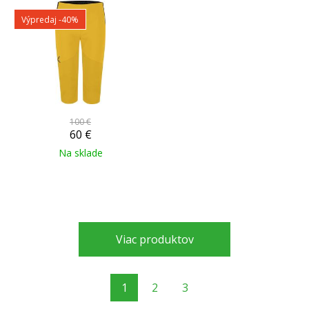
Výpredaj
-40%
100 €
60
€
Na sklade
Viac produktov
1
2
3