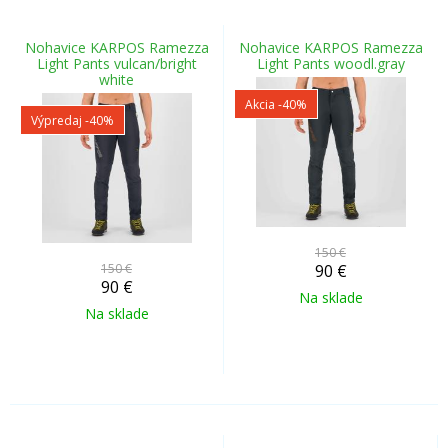
Nohavice KARPOS Ramezza
Nohavice KARPOS Ramezza
Light Pants vulcan/bright
Light Pants woodl.gray
white
Akcia
-40%
Výpredaj
-40%
150 €
150 €
90
€
90
€
Na sklade
Na sklade