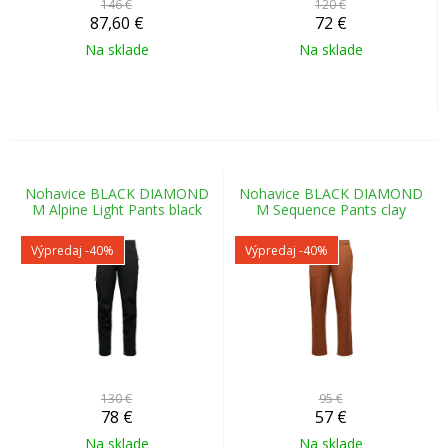
146 €
120 €
87,60
€
72
€
Na sklade
Na sklade
Nohavice BLACK DIAMOND
Nohavice BLACK DIAMOND
M Alpine Light Pants black
M Sequence Pants clay
Výpredaj
-40%
Výpredaj
-40%
130 €
95 €
78
€
57
€
Na sklade
Na sklade