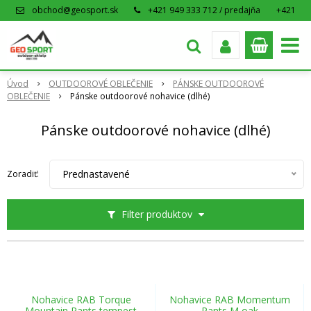
obchod@geosport.sk
+421 949 333 712 / predajňa
+421
915 962 766 / eshop
Úvod
OUTDOOROVÉ OBLEČENIE
PÁNSKE OUTDOOROVÉ
OBLEČENIE
Pánske outdoorové nohavice (dlhé)
Pánske outdoorové nohavice (dlhé)
Prednastavené
Zoradiť:
Filter produktov
Nohavice RAB Torque
Nohavice RAB Momentum
Mountain Pants tempest
Pants M oak