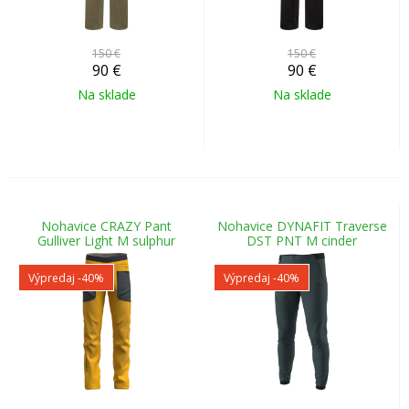
150 €
150 €
90
€
90
€
Na sklade
Na sklade
Nohavice CRAZY Pant
Nohavice DYNAFIT Traverse
Gulliver Light M sulphur
DST PNT M cinder
Výpredaj
-40%
Výpredaj
-40%