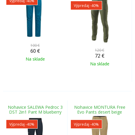
Výpredaj
-40%
Výpredaj
-40%
100 €
60
€
120 €
72
€
Na sklade
Na sklade
Nohavice SALEWA Pedroc 3
Nohavice MONTURA Free
DST 2in1 Pant M blueberry
Evo Pants desert beige
Výpredaj
-40%
Výpredaj
-40%