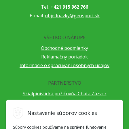
Tel.: +
421 915 962 766
E-mail:
objednavky@geosport.sk
VŠETKO O NÁKUPE
Obchodné podmienky
Reklamačný poriadok
Informácie o spracúvaní osobných údajov
PARTNERSTVO
Skialpinistická požičovňa Chata Zázvor
Po horách s TatryGuide
Cestovateľský festival Cestou necestou
Nastavenie súborov cookies
Peter Fraňo - ultra bežec
Súbory cookies používame na správne fungovanie
Alpenverein Slovensko