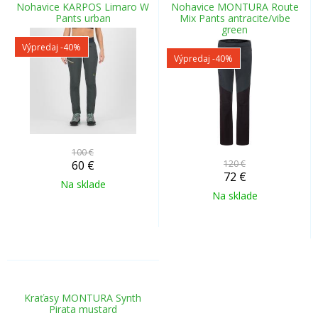
Nohavice KARPOS Limaro W
Nohavice MONTURA Route
Pants urban
Mix Pants antracite/vibe
green
Výpredaj
-40%
Výpredaj
-40%
100 €
60
€
120 €
72
€
Na sklade
Na sklade
Kraťasy MONTURA Synth
Pirata mustard