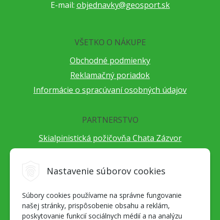
E-mail:
objednavky@geosport.sk
VŠETKO O NÁKUPE
Obchodné podmienky
Reklamačný poriadok
Informácie o spracúvaní osobných údajov
PARTNERSTVO
Skialpinistická požičovňa Chata Zázvor
Po horách s TatryGuide
Cestovateľský festival Cestou necestou
Nastavenie súborov cookies
Peter Fraňo - ultra bežec
Súbory cookies používame na správne fungovanie
Alpenverein Slovensko
našej stránky, prispôsobenie obsahu a reklám,
Hore-dole Derešom
poskytovanie funkcií sociálnych médií a na analýzu