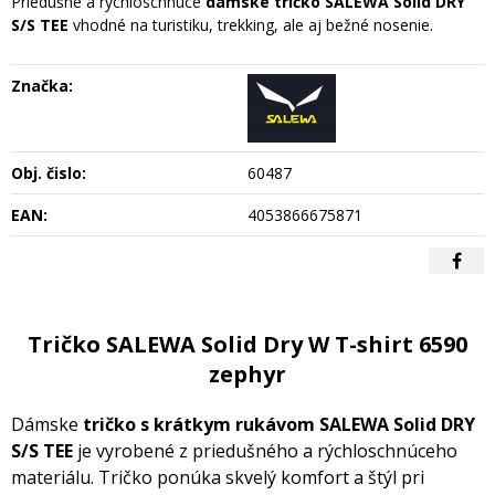
Priedušné a rýchloschnúce
dámske tričko SALEWA Solid DRY
S/S TEE
vhodné na turistiku, trekking, ale aj bežné nosenie.
Značka:
Obj. čislo:
60487
EAN:
4053866675871
Tričko SALEWA Solid Dry W T-shirt 6590
zephyr
Dámske
tričko s krátkym rukávom SALEWA Solid DRY
S/S TEE
je vyrobené z priedušného a rýchloschnúceho
materiálu. Tričko ponúka skvelý komfort a štýl pri