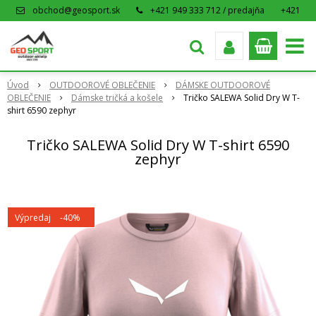
obchod@geosport.sk
+421 949 333 712 / predajňa
+421
915 962 766 / eshop
Úvod
OUTDOOROVÉ OBLEČENIE
DÁMSKE OUTDOOROVÉ
OBLEČENIE
Dámske tričká a košele
Tričko SALEWA Solid Dry W T-
shirt 6590 zephyr
Tričko SALEWA Solid Dry W T-shirt 6590
zephyr
Výpredaj
-40%