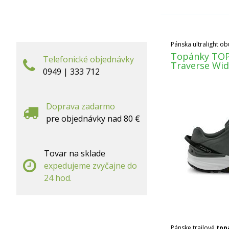
Pánska ultralight ob
Topánky TO
Telefonické objednávky
Traverse Wid
0949 | 333 712
Doprava zadarmo
pre objednávky nad 80 €
Tovar na sklade
expedujeme zvyčajne do
24 hod.
Pánske trailové
top