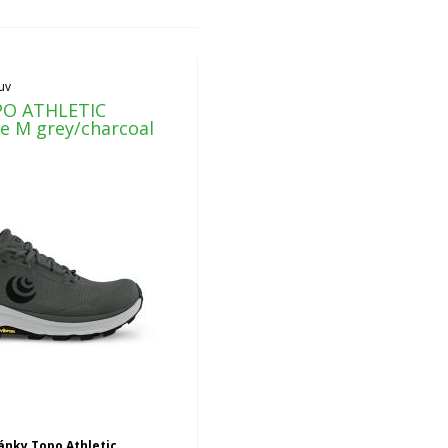
uv
PO ATHLETIC
e M grey/charcoal
ánky Topo Athletic