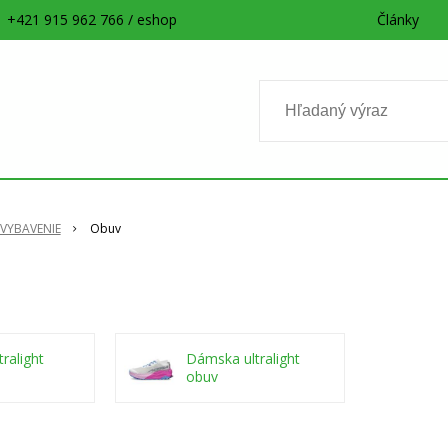
+421 915 962 766 / eshop
Články
VYBAVENIE
Obuv
ralight
Dámska ultralight
obuv