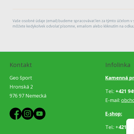
Vaše osobné údaje (email) budeme spracovávať len za týmto účelom v sú
môžete kedykoľvek odvolať písomne, emailom alebo kliknutím na odkaz
Kontakt
Infolinka
Geo šport
Kamenná pr
Hronská 2
Tel.:
+421 94
976 97 Nemecká
E-mail:
obch
E-shop:
Tel.: +
421 91