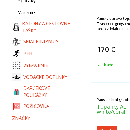
Spacáky
Varenie
Pánske trailové
top
BATOHY A CESTOVNÉ
Traverse grey/ch
ľahko zdolali aj tie 
TAŠKY
SKIALPINIZMUS
170
€
BEH
VYBAVENIE
Na sklade
VODÁCKE DOPLNKY
DARČEKOVÉ
POUKÁŽKY
Pánska ultralight ob
POŽIČOVŇA
Topánky ALT
white/coral
ZNAČKY