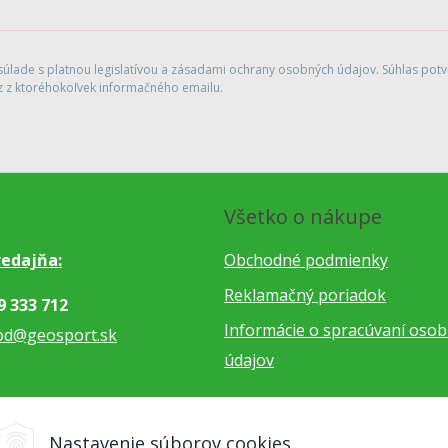
lade s platnou legislatívou a zásadami ochrany osobných údajov. Súhlas potvr
 z ktoréhokoľvek informačného emailu.
Všetko o nákupe
edajňa:
Obchodné podmienky
Reklamačný poriadok
9 333 712
Informácie o spracúvaní oso
od@geosport.sk
údajov
5 962 766
Nastavenie súborov cookies