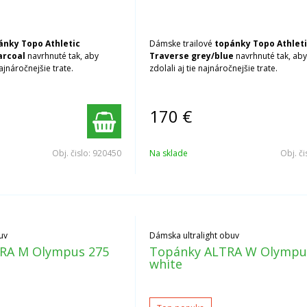
ánky Topo Athletic
Dámske trailové
topánky Topo Athlet
arcoal
navrhnuté tak, aby
Traverse grey/blue
navrhnuté tak, aby
najnáročnejšie trate.
zdolali aj tie najnáročnejšie trate.
170
€
Obj. čislo:
920450
Na sklade
Obj. či
uv
Dámska ultralight obuv
RA M Olympus 275
Topánky ALTRA W Olympu
white