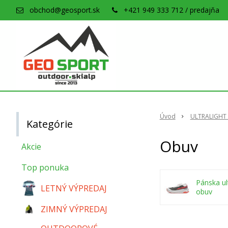
obchod@geosport.sk
+421 949 333 712 / predajňa
Úvod
ULTRALIGHT 
Kategórie
Obuv
Akcie
Top ponuka
Pánska ult
LETNÝ VÝPREDAJ
obuv
ZIMNÝ VÝPREDAJ