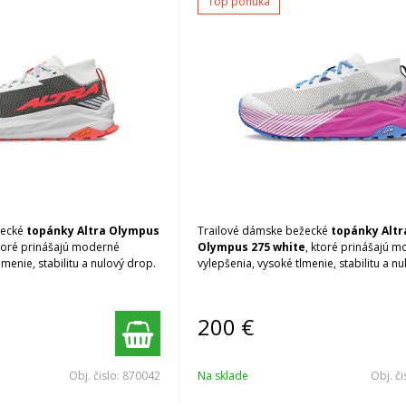
Top ponuka
žecké
topánky Altra Olympus
Trailové dámske bežecké
topánky Altr
ktoré prinášajú moderné
Olympus 275 white
, ktoré prinášajú 
lmenie, stabilitu a nulový drop.
vylepšenia, vysoké tlmenie, stabilitu a n
200
€
Obj. čislo:
870042
Na sklade
Obj. či