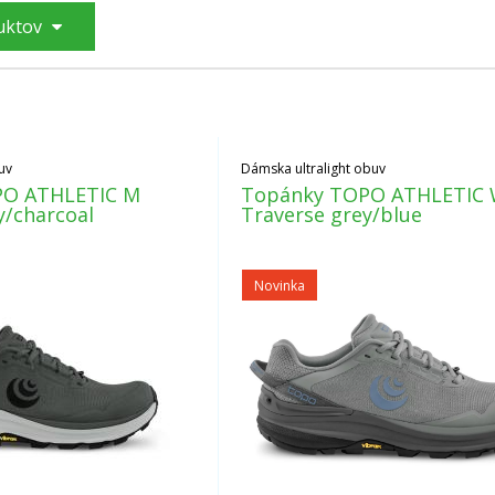
duktov
uv
Dámska ultralight obuv
PO ATHLETIC M
Topánky TOPO ATHLETIC
y/charcoal
Traverse grey/blue
Novinka