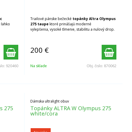
ic
Trailové pánske bežecké
topánky Altra Olympus
 ľahko
275 taupe
ktoré prinášajú moderné
vylepšenia, vysoké tlmenie, stabilitu a nulový drop.
200
€
slo:
920460
Na sklade
Obj. čislo:
870062
Dámska ultralight obuv
s 275
Topánky ALTRA W Olympus 275
white/cora