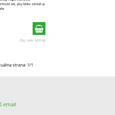
rhnuté tak, aby ľahko zdolali aj
ate.
Obj. čislo:
920166
tuálna strana:
1
/
1
š email