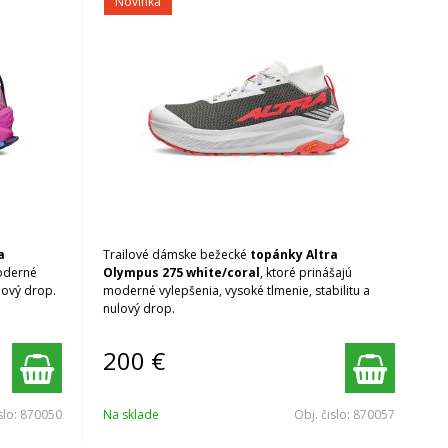
Novinka
a
Trailové dámske bežecké
topánky Altra
moderné
Olympus 275 white/coral
, ktoré prinášajú
ulový drop.
moderné vylepšenia, vysoké tlmenie, stabilitu a
nulový drop.
200
€
slo:
870050
Na sklade
Obj. čislo:
870057