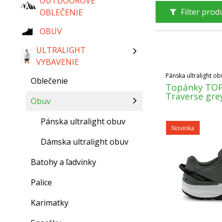
OUTDOOROVÉ
Filter pro
OBLEČENIE
OBUV
ULTRALIGHT
VYBAVENIE
Pánska ultralight ob
Oblečenie
Topánky TO
Traverse gre
Obuv
Pánska ultralight obuv
Novinka
Dámska ultralight obuv
Batohy a ľadvinky
Palice
Karimatky