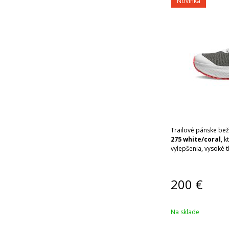
Novinka
Trailové pánske be
275 white/coral
, 
vylepšenia, vysoké t
200
€
Na sklade