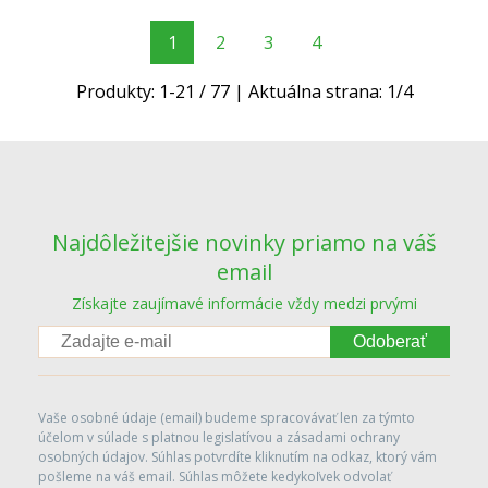
1
2
3
4
Produkty:
1
-
21
/
77
| Aktuálna strana:
1
/
4
Najdôležitejšie novinky priamo na váš
email
Získajte zaujímavé informácie vždy medzi prvými
Odoberať
Vaše osobné údaje (email) budeme spracovávať len za týmto
účelom v súlade s platnou legislatívou a zásadami ochrany
osobných údajov. Súhlas potvrdíte kliknutím na odkaz, ktorý vám
pošleme na váš email. Súhlas môžete kedykoľvek odvolať