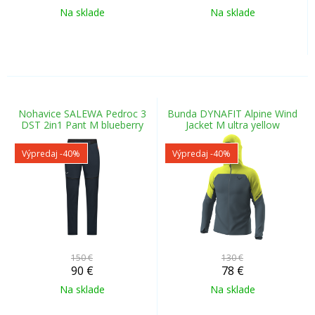
Na sklade
Na sklade
Nohavice SALEWA Pedroc 3
Bunda DYNAFIT Alpine Wind
DST 2in1 Pant M blueberry
Jacket M ultra yellow
Výpredaj
-40%
Výpredaj
-40%
150 €
130 €
90
€
78
€
Na sklade
Na sklade