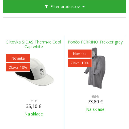
Filter produktov
Šiltovka SIDAS Therm-ic Cool
Pončo FERRINO Trekker grey
Cap white
Novinka
Novinka
Zľava -10%
Zľava -10%
82 €
39 €
73,80
€
35,10
€
Na sklade
Na sklade