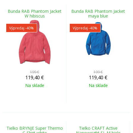
Bunda RAB Phantom Jacket
Bunda RAB Phantom Jacket
W hibiscus
maya blue
Výpredaj
-40%
Výpredaj
-40%
199 €
199 €
119,40
€
119,40
€
Na sklade
Na sklade
Tielko BRYNJE Super Thermo
Tielko CRAFT Active
C-Shirt white
Nanoweight SL M biele