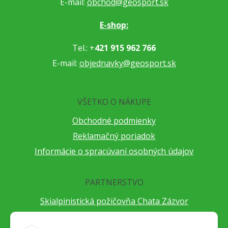
E-mail:
obchod@geosport.sk
E-shop:
Tel.: +
421 915 962 766
E-mail:
objednavky@geosport.sk
VŠETKO O NÁKUPE
Obchodné podmienky
Reklamačný poriadok
Informácie o spracúvaní osobných údajov
PARTNERSTVO
Skialpinistická požičovňa Chata Zázvor
Po horách s TatryGuide