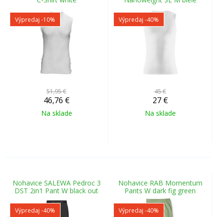
Výpredaj
-10%
Výpredaj
-40%
51,95 €
45 €
46,76
€
27
€
Na sklade
Na sklade
Nohavice SALEWA Pedroc 3
Nohavice RAB Momentum
DST 2in1 Pant W black out
Pants W dark fig green
Výpredaj
-40%
Výpredaj
-40%