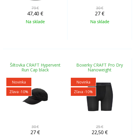
79 €
30 €
47,40
€
27
€
Na sklade
Na sklade
Šiltovka CRAFT Hypervent
Boxerky CRAFT Pro Dry
Run Cap black
Nanoweight
Novinka
Novinka
Zľava -10%
Zľava -10%
30 €
25 €
27
€
22,50
€