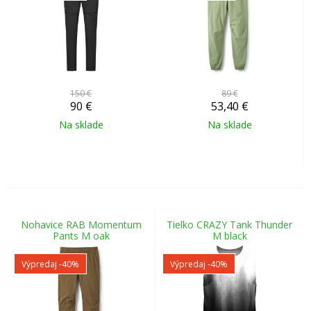
150 €
89 €
90
€
53,40
€
Na sklade
Na sklade
Nohavice RAB Momentum
Tielko CRAZY Tank Thunder
Pants M oak
M black
Výpredaj
-40%
Výpredaj
-40%