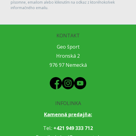
písomne, emailom alebo kliknutím na odkaz z ktoréhokoľvek
informačného emailu.
KONTAKT
Geo šport
Hronská 2
976 97 Nemecká
INFOLINKA
Kamenná predajňa:
Tel.:
+421 949 333 712