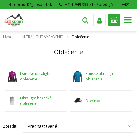
obchod@geosport.sk
+421 949 333 712 / predajňa
+421
915 962 766 / eshop
Úvod
ULTRALIGHT VYBAVENIE
Oblečenie
Oblečenie
Dámske ultralight
Pánske ultralight
oblečenie
oblečenie
Ultralight bežecké
Doplnky
oblečenie
Prednastavené
Zoradiť: