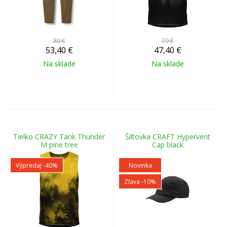
89 €
79 €
53,40
€
47,40
€
Na sklade
Na sklade
Tielko CRAZY Tank Thunder
Šiltovka CRAFT Hypervent
M pine tree
Cap black
Výpredaj
-40%
Novinka
Zľava -10%