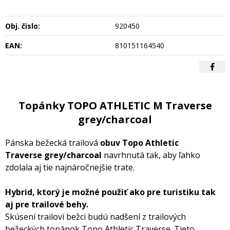
Obj. čislo:
920450
EAN:
810151164540
Topánky TOPO ATHLETIC M Traverse
grey/charcoal
Pánska bežecká trailová
obuv Topo Athletic
Traverse grey/charcoal
navrhnutá tak, aby ľahko
zdolala aj tie najnáročnejšie trate.
Hybrid, ktorý je možné použiť ako pre turistiku tak
aj pre trailové behy.
Skúsení trailoví bežci budú nadšení z trailových
bežeckých topánok Topo Athletic Traverse. Tieto