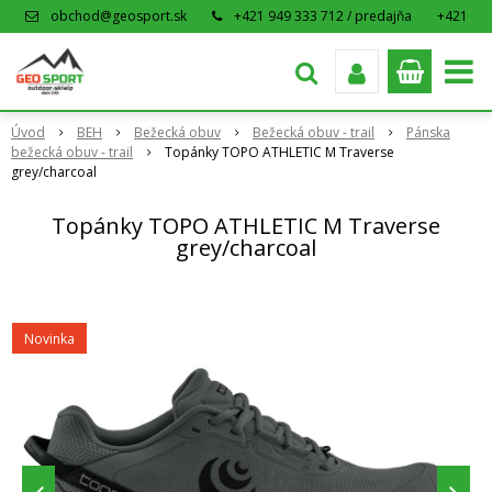
obchod@geosport.sk
+421 949 333 712 / predajňa
+421
915 962 766 / eshop
Úvod
BEH
Bežecká obuv
Bežecká obuv - trail
Pánska
bežecká obuv - trail
Topánky TOPO ATHLETIC M Traverse
grey/charcoal
Topánky TOPO ATHLETIC M Traverse
grey/charcoal
Novinka