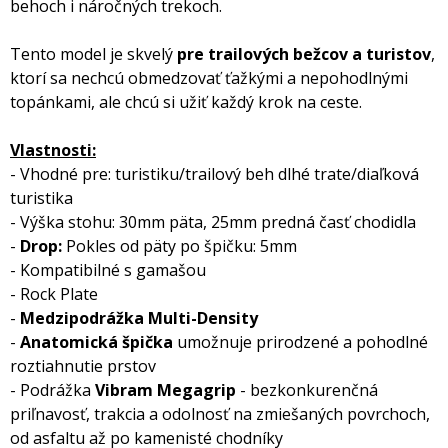
behoch i náročných trekoch.
Tento model je skvelý
pre trailových bežcov a turistov
,
ktorí sa nechcú obmedzovať ťažkými a nepohodlnými
topánkami, ale chcú si užiť každý krok na ceste.
Vlastnosti:
- Vhodné pre: turistiku/trailový beh dlhé trate/diaľková
turistika
- Výška stohu: 30mm päta, 25mm predná časť chodidla
-
Drop:
Pokles od päty po špičku: 5mm
- Kompatibilné s gamašou
- Rock Plate
-
Medzipodrážka Multi-Density
-
Anatomická špička
umožnuje prirodzené a pohodlné
roztiahnutie prstov
- Podrážka
Vibram
Megagrip
- bezkonkurenčná
priľnavosť, trakcia a odolnosť na zmiešaných povrchoch,
od asfaltu až po kamenisté chodníky