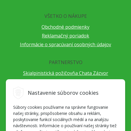
VŠETKO O NÁKUPE
Obchodné podmienky
Reklamačný poriadok
Informácie o spracúvaní osobných údajov
PARTNERSTVO
Skialpinistická požičovňa Chata Zázvor
Po horách s TatryGuide
Cestovateľský festival Cestou necestou
Nastavenie súborov cookies
Peter Fraňo - ultra bežec
Súbory cookies používame na správne fungovanie
Alpenverein Slovensko
našej stránky, prispôsobenie obsahu a reklám,
Hore-dole Derešom
poskytovanie funkcií sociálnych médií a na analýzu
Motorest Nemecká
návštevnosti. Informácie o používaní našej stránky tiež