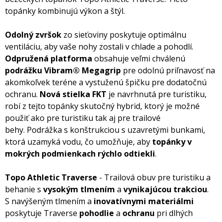
topánky kombinujú výkon a štýl.
Odolný zvršok
zo sieťoviny poskytuje optimálnu
ventiláciu, aby vaše nohy zostali v chlade a pohodlí.
Odpružená platforma
obsahuje veľmi chválenú
podrážku Vibram® Megagrip
pre odolnú priľnavosť na
akomkoľvek teréne a vystuženú špičku pre dodatočnú
ochranu.
Nová stielka FKT
je navrhnutá pre turistiku,
robí z tejto topánky skutočný hybrid, ktorý je možné
použiť ako pre turistiku tak aj pre trailové
behy. Podrážka s konštrukciou s uzavretými bunkami,
ktorá uzamyká vodu, čo umožňuje, aby
topánky v
mokrých podmienkach rýchlo odtiekli
.
Topo Athletic Traverse
- Trailová obuv pre turistiku a
behanie s
vysokým tlmením
a
vynikajúcou trakciou
.
S navýšeným tlmením a
inovatívnymi materiálmi
poskytuje Traverse
pohodlie
a
ochranu
pri dlhých