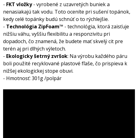
-
FKT vložky
- vyrobené z uzavretých buniek a
nenasiakajú tak vodu. Toto oceníte pri sušení topánok,
kedy celé topánky budú schnúť o to rýchlejšie.
-
Technológia ZipFoam
™ - technológia, ktorá zaisťuje
nižšiu váhu, vyššiu flexibilitu a responzivitu pri
dopadoch, čo znamená, že budete mať skvelý cit pre
terén aj pri dlhých výletoch.
-
Ekologicky šetrný zvršok
: Na výrobu každého páru
boli použité recyklované plastové fľaše, čo prispieva k
nižšej ekologickej stope obuvi.
- Hmotnosť: 301g /polpár