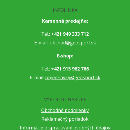
INFOLINKA
Kamenná predajňa:
Tel.:
+421 949 333 712
E-mail:
obchod@geosport.sk
E-shop:
Tel.: +
421 915 962 766
E-mail:
objednavky@geosport.sk
VŠETKO O NÁKUPE
Obchodné podmienky
Reklamačný poriadok
Informácie o spracúvaní osobných údajov