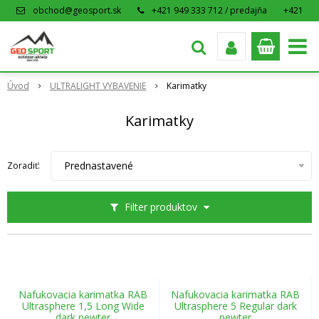
obchod@geosport.sk
+421 949 333 712 / predajňa
+421
915 962 766 / eshop
Úvod
ULTRALIGHT VYBAVENIE
Karimatky
Karimatky
Prednastavené
Zoradiť:
Filter produktov
Nafukovacia karimatka RAB
Nafukovacia karimatka RAB
Ultrasphere 1,5 Long Wide
Ultrasphere 5 Regular dark
dark pewter
pewter