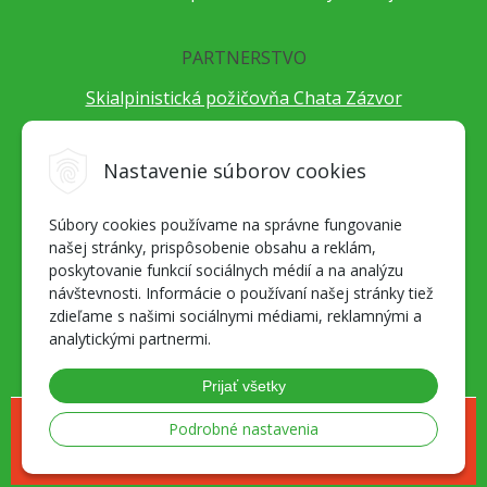
PARTNERSTVO
Skialpinistická požičovňa Chata Zázvor
Po horách s TatryGuide
Cestovateľský festival Cestou necestou
Nastavenie súborov cookies
Peter Fraňo - ultra bežec
Súbory cookies používame na správne fungovanie
Alpenverein Slovensko
našej stránky, prispôsobenie obsahu a reklám,
Hore-dole Derešom
poskytovanie funkcií sociálnych médií a na analýzu
Motorest Nemecká
návštevnosti. Informácie o používaní našej stránky tiež
zdieľame s našimi sociálnymi médiami, reklamnými a
Splav Hrona
analytickými partnermi.
OZ ZaBer
Prijať všetky
© 2026 Geosport.sk - všetko pre milovníkov outdoor športov a skialpu •
Podrobné nastavenia
NextShop
&
e-shop Pohoda Connector
by
NextCom s.r.o.