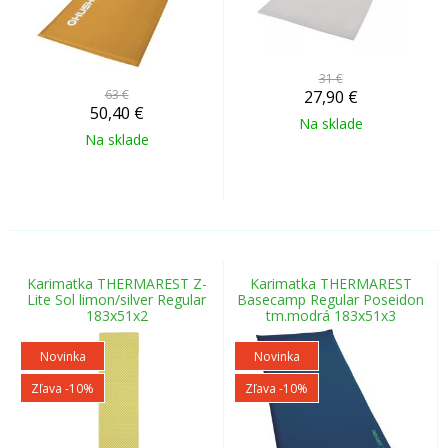
31 €
63 €
27,90
€
50,40
€
Na sklade
Na sklade
Karimatka THERMAREST Z-
Karimatka THERMAREST
Lite Sol limon/silver Regular
Basecamp Regular Poseidon
183x51x2
tm.modrá 183x51x3
Novinka
Novinka
Zľava -10%
Zľava -10%