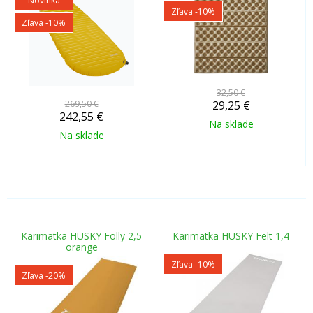
Novinka
Zľava -10%
Zľava -10%
32,50 €
269,50 €
29,25
€
242,55
€
Na sklade
Na sklade
Karimatka HUSKY Folly 2,5
Karimatka HUSKY Felt 1,4
orange
Zľava -10%
Zľava -20%