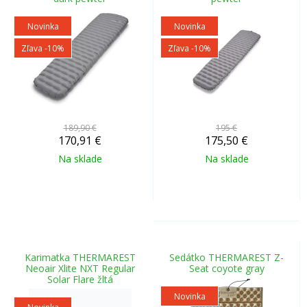
Novinka
Novinka
Zľava -10%
Zľava -10%
189,90 €
195 €
170,91
€
175,50
€
Na sklade
Na sklade
Karimatka THERMAREST
Sedátko THERMAREST Z-
Neoair Xlite NXT Regular
Seat coyote gray
Solar Flare žltá
Novinka