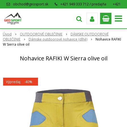
obchod@geosport.sk
+421 949 333 712 / predajňa
+421
915 962 766 / eshop
Úvod
OUTDOOROVÉ OBLEČENIE
DÁMSKE OUTDOOROVÉ
OBLEČENIE
Dámske outdoorové nohavice (dlhé)
Nohavice RAFIKI
W Sierra olive oil
Nohavice RAFIKI W Sierra olive oil
Výpredaj
-40%