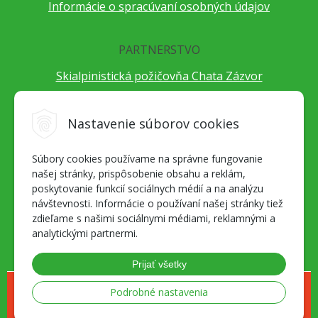
Informácie o spracúvaní osobných údajov
PARTNERSTVO
Skialpinistická požičovňa Chata Zázvor
Po horách s TatryGuide
Cestovateľský festival Cestou necestou
Nastavenie súborov cookies
Peter Fraňo - ultra bežec
Súbory cookies používame na správne fungovanie
Alpenverein Slovensko
našej stránky, prispôsobenie obsahu a reklám,
Hore-dole Derešom
poskytovanie funkcií sociálnych médií a na analýzu
Motorest Nemecká
návštevnosti. Informácie o používaní našej stránky tiež
zdieľame s našimi sociálnymi médiami, reklamnými a
Splav Hrona
analytickými partnermi.
OZ ZaBer
Prijať všetky
© 2026 Geosport.sk - všetko pre milovníkov outdoor športov a skialpu •
Podrobné nastavenia
NextShop
&
e-shop Pohoda Connector
by
NextCom s.r.o.