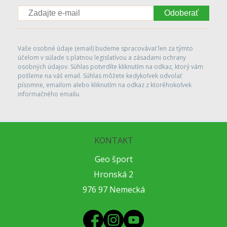
Odoberať
Vaše osobné údaje (email) budeme spracovávať len za týmto
účelom v súlade s platnou legislatívou a zásadami ochrany
osobných údajov. Súhlas potvrdíte kliknutím na odkaz, ktorý vám
pošleme na váš email. Súhlas môžete kedykoľvek odvolať
písomne, emailom alebo kliknutím na odkaz z ktoréhokoľvek
informačného emailu.
KONTAKT
Geo šport
Hronská 2
976 97 Nemecká