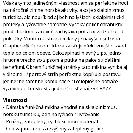
Vďaka týmto jedinečným vlastnostiam sa perfektne hodí
na náročné zimné horské aktivity, ako je skialpinizmus,
turistika, ale napríklad aj beh na lyžiach, skialpinistické
preteky a lyžovanie samotné. Vysoký golier chráni krk
pred chladom, zároveň zachytáva pot a odvádza ho od
pokožky. Vnútorná strana mikiny je navyše ošetrená
Graphene® úpravou, ktorá zaisťuje efektívnejší rozvod
tepla po celom odeve. Celozapínací hlavný zips, jedno
hrudné vrecko so zipsom a pútka na palce sú ďalšími
benefitmi. Okrem funkčnej stránky táto mikina vyniká aj
v dizajne - športový strih perfektne kopíruje postavu,
jedinečné farebné kombinácie či celoplošné potlače
vyzdvihujú ženskosť a jedinečnosť značky CRAZY.
Vlastnosti:
- Dámska funkčná mikina vhodná na skialpinizmus,
horskú turistiku, beh na lyžiach či lyžovanie
- Pružný, zateplený, rýchloschnúci materiál
- Celozapínací zips a zvýšený zateplený golier