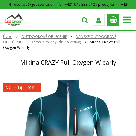
obchod@geosport.sk
+421 949 333 712 / predajňa
+421
915 962 766 / eshop
Úvod
OUTDOOROVÉ OBLEČENIE
DÁMSKE OUTDOOROVÉ
OBLEČENIE
Dámske mikiny (druhá vrstva)
Mikina CRAZY Pull
Oxygen W early
Mikina CRAZY Pull Oxygen W early
Výpredaj
-40%