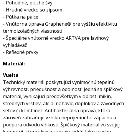
- Pohodlné, ploché švy
- Hrudné vrecko so zipsom
- Pútka na palce
- Vnútorná úprava Graphene® pre vyššiu efektivitu
termoizolačných vlastností
- Špeciálne vnútorné vrecko ARTVA pre lavínový
vyhľadávač
- Reflexné prvky
Materiál:
Vuelta
Technický materiál poskytujúci výnimočnú tepelnú
výhrevnosť, priedušnosť a odolnosť. Jedná sa špičkový
materiál, vynikajúci predovšetkým v oblasti mikín,
stredných vrstiev, ale aj nohavíc, doplnkov a závodných
setov či kombinéz. Antibakteriálna úprava, ktorá
zároveň zabraňuje vzniku nepríjemného zápachu a
podpora odvodu vlhkosti. Špičkový materiál vo svojej
kategórii, ktorý skvele zahreje, udrží telo v suchu,