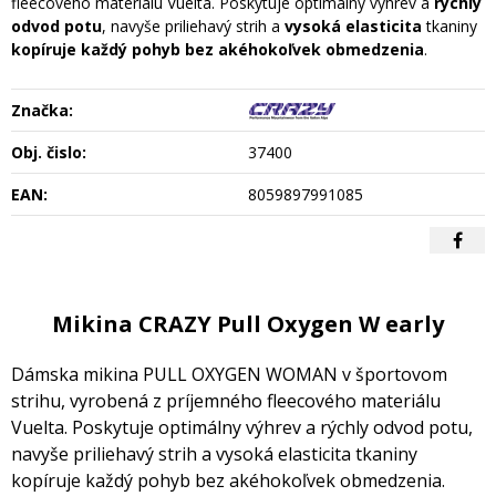
fleecového materiálu Vuelta. Poskytuje optimálny výhrev a
rýchly
odvod potu
, navyše priliehavý strih a
vysoká elasticita
tkaniny
kopíruje každý pohyb bez akéhokoľvek obmedzenia
.
Značka:
Obj. čislo:
37400
EAN:
8059897991085
Mikina CRAZY Pull Oxygen W early
Dámska mikina PULL OXYGEN WOMAN v športovom
strihu, vyrobená z príjemného fleecového materiálu
Vuelta. Poskytuje optimálny výhrev a rýchly odvod potu,
navyše priliehavý strih a vysoká elasticita tkaniny
kopíruje každý pohyb bez akéhokoľvek obmedzenia.