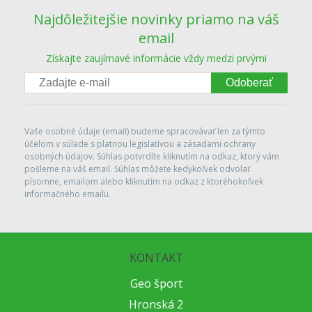
Najdôležitejšie novinky priamo na váš
email
Získajte zaujímavé informácie vždy medzi prvými
Odoberať
Vaše osobné údaje (email) budeme spracovávať len za týmto
účelom v súlade s platnou legislatívou a zásadami ochrany
osobných údajov. Súhlas potvrdíte kliknutím na odkaz, ktorý vám
pošleme na váš email. Súhlas môžete kedykoľvek odvolať
písomne, emailom alebo kliknutím na odkaz z ktoréhokoľvek
informačného emailu.
KONTAKT
Geo šport
Hronská 2