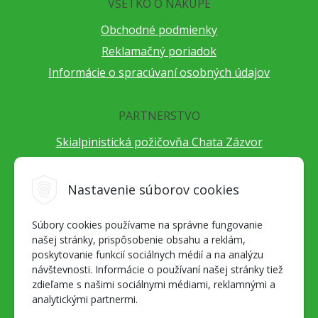
VŠETKO O NÁKUPE
Obchodné podmienky
Reklamačný poriadok
Informácie o spracúvaní osobných údajov
PARTNERSTVO
Skialpinistická požičovňa Chata Zázvor
Po horách s TatryGuide
Cestovateľský festival Cestou necestou
Nastavenie súborov cookies
Peter Fraňo - ultra bežec
Súbory cookies používame na správne fungovanie
Alpenverein Slovensko
našej stránky, prispôsobenie obsahu a reklám,
Hore-dole Derešom
poskytovanie funkcií sociálnych médií a na analýzu
Motorest Nemecká
návštevnosti. Informácie o používaní našej stránky tiež
zdieľame s našimi sociálnymi médiami, reklamnými a
Splav Hrona
analytickými partnermi.
OZ ZaBer