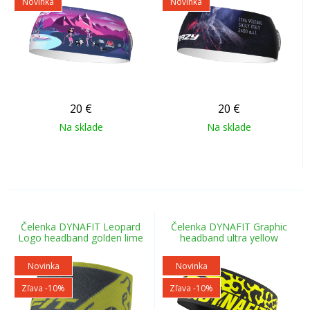
Novinka
Novinka
20
€
20
€
Na sklade
Na sklade
Čelenka DYNAFIT Leopard
Čelenka DYNAFIT Graphic
Logo headband golden lime
headband ultra yellow
Novinka
Novinka
Zľava -10%
Zľava -10%