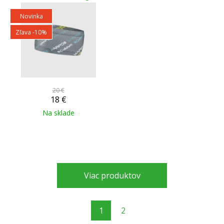
Novinka
Zľava -10%
20 €
18
€
Na sklade
Viac produktov
1
2