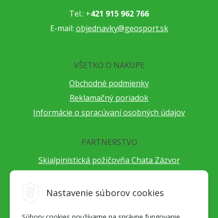
Tel.: +
421 915 962 766
E-mail:
objednavky@geosport.sk
VŠETKO O NÁKUPE
Obchodné podmienky
Reklamačný poriadok
Informácie o spracúvaní osobných údajov
PARTNERSTVO
Skialpinistická požičovňa Chata Zázvor
Po horách s TatryGuide
Cestovateľský festival Cestou necestou
Nastavenie súborov cookies
Peter Fraňo - ultra bežec
Súbory cookies používame na správne fungovanie