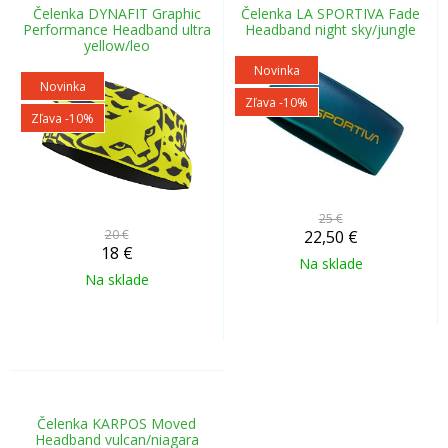
Čelenka DYNAFIT Graphic
Čelenka LA SPORTIVA Fade
Performance Headband ultra
Headband night sky/jungle
yellow/leo
Novinka
Novinka
Zľava -10%
Zľava -10%
25 €
20 €
22,50
€
18
€
Na sklade
Na sklade
Čelenka KARPOS Moved
Headband vulcan/niagara