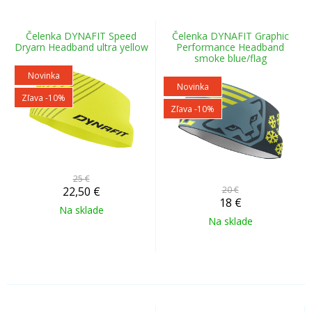
Čelenka DYNAFIT Speed
Čelenka DYNAFIT Graphic
Dryarn Headband ultra yellow
Performance Headband
smoke blue/flag
Novinka
Novinka
Zľava -10%
Zľava -10%
25 €
22,50
€
20 €
18
€
Na sklade
Na sklade