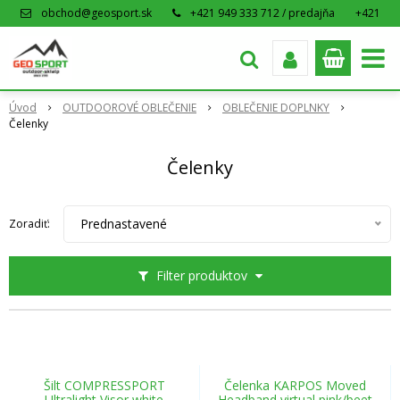
obchod@geosport.sk
+421 949 333 712 / predajňa
+421
915 962 766 / eshop
Úvod
OUTDOOROVÉ OBLEČENIE
OBLEČENIE DOPLNKY
Čelenky
Čelenky
Prednastavené
Zoradiť:
Filter produktov
Šilt COMPRESSPORT
Čelenka KARPOS Moved
Ultralight Visor white
Headband virtual pink/beet