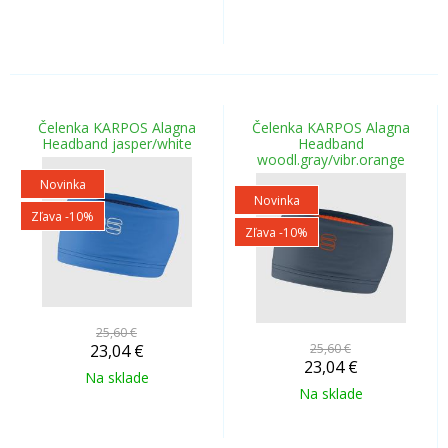
Čelenka KARPOS Alagna
Čelenka KARPOS Alagna
Headband jasper/white
Headband
woodl.gray/vibr.orange
Novinka
Novinka
Zľava -10%
Zľava -10%
25,60 €
23,04
€
25,60 €
23,04
€
Na sklade
Na sklade