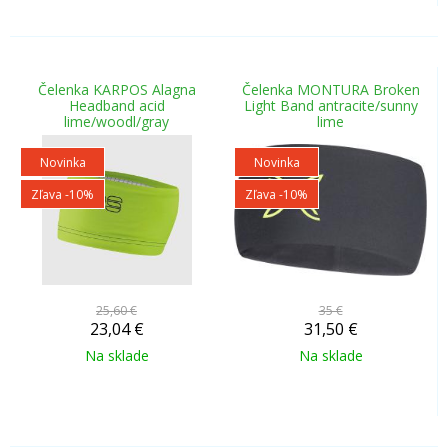
Čelenka KARPOS Alagna
Čelenka MONTURA Broken
Headband acid
Light Band antracite/sunny
lime/woodl/gray
lime
Novinka
Novinka
Zľava -10%
Zľava -10%
25,60 €
35 €
23,04
€
31,50
€
Na sklade
Na sklade