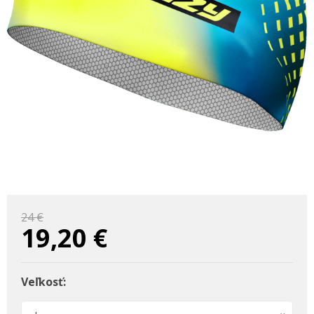
24 €
19,20
€
Veľkosť: