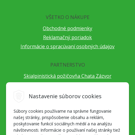
VŠETKO O NÁKUPE
Obchodné podmienky
Reklamačný poriadok
Informácie o spracúvaní osobných údajov
PARTNERSTVO
Skialpinistická požičovňa Chata Zázvor
Po horách s TatryGuide
Cestovateľský festival Cestou necestou
Nastavenie súborov cookies
Peter Fraňo - ultra bežec
Súbory cookies používame na správne fungovanie
Alpenverein Slovensko
našej stránky, prispôsobenie obsahu a reklám,
Hore-dole Derešom
poskytovanie funkcií sociálnych médií a na analýzu
Motorest Nemecká
návštevnosti. Informácie o používaní našej stránky tiež