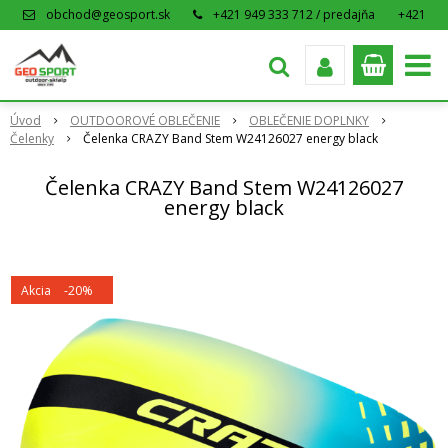
obchod@geosport.sk
+421 949 333 712 / predajňa
+421
915 962 766 / eshop
Úvod
OUTDOOROVÉ OBLEČENIE
OBLEČENIE DOPLNKY
Čelenky
Čelenka CRAZY Band Stem W24126027 energy black
Čelenka CRAZY Band Stem W24126027
energy black
Akcia
-20%