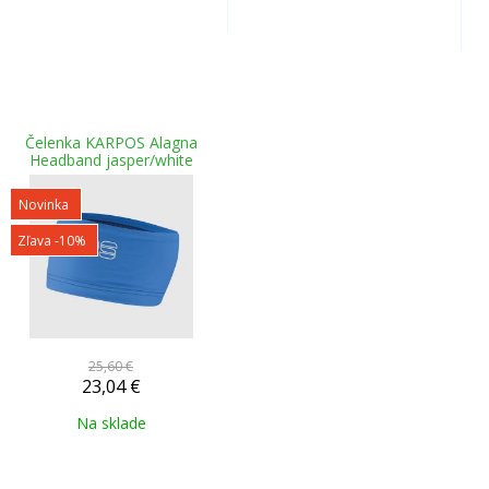
Čelenka KARPOS Alagna
Headband jasper/white
Novinka
Zľava -10%
25,60 €
23,04
€
Na sklade