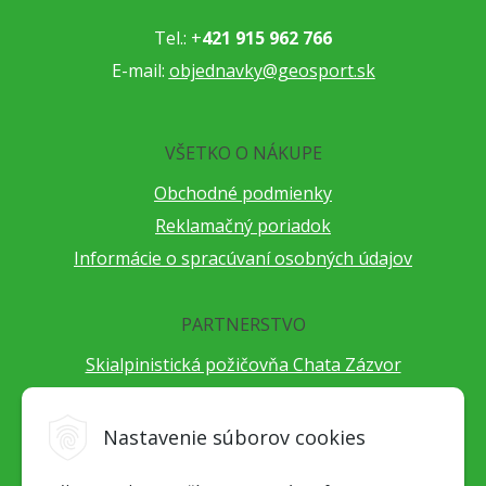
Tel.: +
421 915 962 766
E-mail:
objednavky@geosport.sk
VŠETKO O NÁKUPE
Obchodné podmienky
Reklamačný poriadok
Informácie o spracúvaní osobných údajov
PARTNERSTVO
Skialpinistická požičovňa Chata Zázvor
Po horách s TatryGuide
Cestovateľský festival Cestou necestou
Nastavenie súborov cookies
Peter Fraňo - ultra bežec