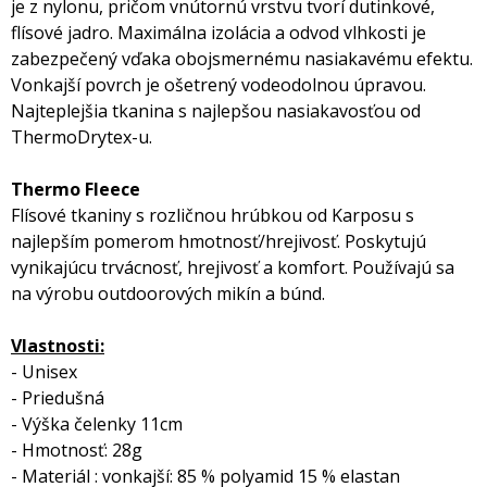
je z nylonu, pričom vnútornú vrstvu tvorí dutinkové,
flísové jadro. Maximálna izolácia a odvod vlhkosti je
zabezpečený vďaka obojsmernému nasiakavému efektu.
Vonkajší povrch je ošetrený vodeodolnou úpravou.
Najteplejšia tkanina s najlepšou nasiakavosťou od
ThermoDrytex-u.
Thermo Fleece
Flísové tkaniny s rozličnou hrúbkou od Karposu s
najlepším pomerom hmotnosť/hrejivosť. Poskytujú
vynikajúcu trvácnosť, hrejivosť a komfort. Používajú sa
na výrobu outdoorových mikín a búnd.
Vlastnosti:
- Unisex
- Priedušná
- Výška čelenky 11cm
- Hmotnosť: 28g
- Materiál : vonkajší: 85 % polyamid 15 % elastan