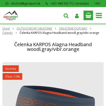
obchod@geosport.sk
+421 949 333 712 / predajňa
+421
915 962 766 / eshop
Úvod
OUTDOOROVÉ OBLEČENIE
OBLEČENIE DOPLNKY
Čelenky
Čelenka KARPOS Alagna Headband woodl.gray/vibr.orange
Čelenka KARPOS Alagna Headband
woodl.gray/vibr.orange
Novinka
Zľava -10%