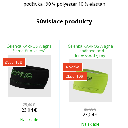
podšívka : 90 % polyester 10 % elastan
Súvisiace produkty
Čelenka KARPOS Alagna
Čelenka KARPOS Alagna
čierna-fluo zelená
Headband acid
lime/woodl/gray
Zľava -10%
Novinka
Zľava -10%
25,60 €
23,04
€
25,60 €
23,04
€
Na sklade
Na sklade