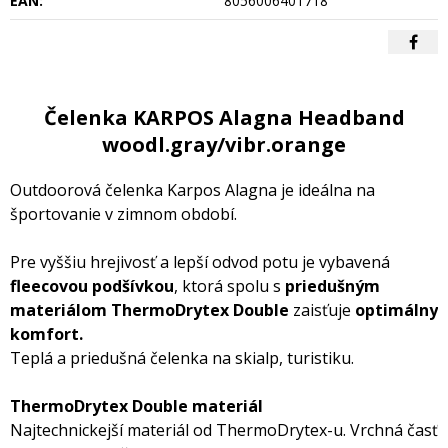
EAN:
8056006401718
Čelenka KARPOS Alagna Headband
woodl.gray/vibr.orange
Outdoorová čelenka Karpos Alagna je ideálna na
športovanie v zimnom období.
Pre vyššiu hrejivosť a lepší odvod potu je vybavená
fleecovou podšívkou
, ktorá spolu s
priedušným
materiálom ThermoDrytex Double
zaisťuje
optimálny
komfort.
Teplá a priedušná čelenka na skialp, turistiku.
ThermoDrytex Double materiál
Najtechnickejší materiál od ThermoDrytex-u. Vrchná časť