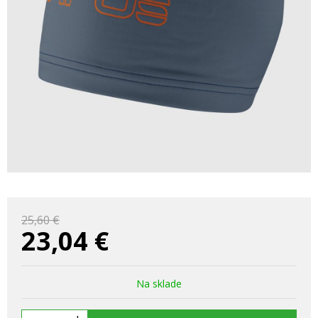
25,60 €
23,04
€
Na sklade