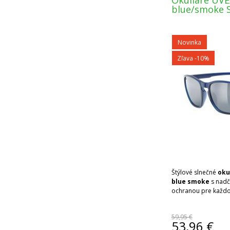
Okuliare UVE
blue/smoke 
Novinka
Zľava -10%
Štýlové slnečné
okul
blue smoke
s nadč
ochranou pre každo
59,95 €
53,96
€