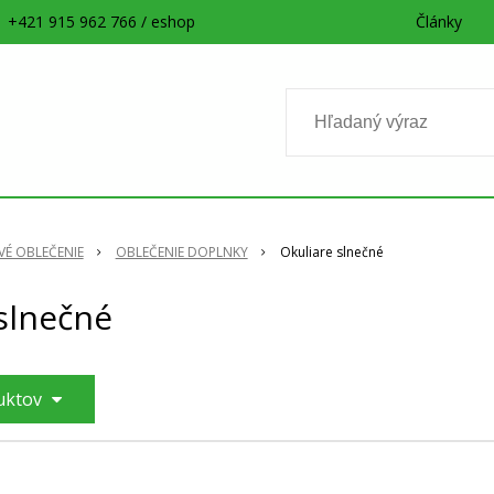
+421 915 962 766 / eshop
Články
É OBLEČENIE
OBLEČENIE DOPLNKY
Okuliare slnečné
slnečné
duktov