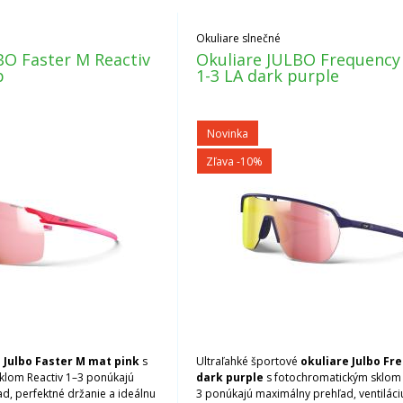
Okuliare slnečné
BO Faster M Reactiv
Okuliare JULBO Frequency 
p
1-3 LA dark purple
Novinka
Zľava -10%
 Julbo Faster M mat pink
s
Ultraľahké športové
okuliare Julbo Fr
klom Reactiv 1–3 ponúkajú
dark purple
s fotochromatickým sklom 
d, perfektné držanie a ideálnu
3 ponúkajú maximálny prehľad, ventiláci