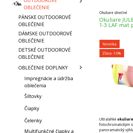
OUTDOOROVÉ
OBLEČENIE
Okuliare slnečné
PÁNSKE OUTDOOROVÉ
Okuliare JUL
OBLEČENIE
1-3 LAF mat 
DÁMSKE OUTDOOROVÉ
OBLEČENIE
Novinka
DETSKÉ OUTDOOROVÉ
Zľava -10%
OBLEČENIE
OBLEČENIE DOPLNKY
Impregnácie a údržba
oblečenia
Šiltovky
Čiapky
Ultraľahké
okuliare
Čelenky
fotochromatickým s
panoramatický výhľa
Multifunkčné čiapky a