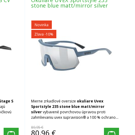
S CV
Okuliare UVEX Sportstyle 235
stone blue matt/mirror silver
Novinka
Zľava -10%
Stage S
Mierne zrkadlové oversize
okuliare Uvex
ajú
Sportstyle 235 stone blue matt/mirror
pičkovú
silver
vybavené povrchovou úpravou proti
zahmlievaniu uvex supravision® a 100 % ochranou
pred škodlivým UV žiarením.
89,95 €
80,96
€