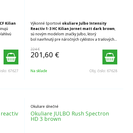
CF Kilian
Výkonné športové
okuliare Julbo Intensity
nujú
Reactiv 1-3 HC Kilian Jornet matt dark brown
,
ľahlivú
sú novým modelom značky Julbo, ktorý
bol navrhnutý pre náročných cyklistov a trailových
bežcov.
224 €
201,60
€
čislo:
67627
Na sklade
Obj. čislo:
67628
Okuliare slnečné
reactiv
Okuliare JULBO Rush Spectron
HD 3 brown