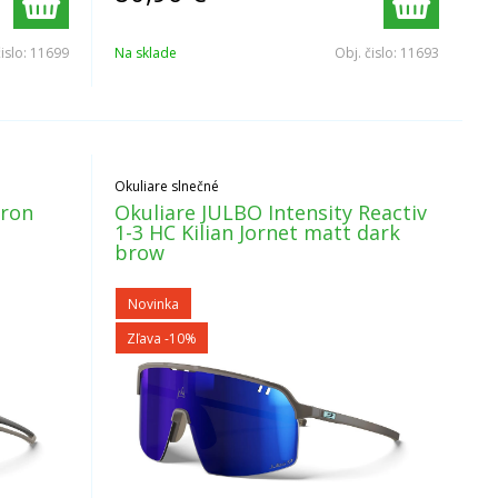
čislo:
11699
Na sklade
Obj. čislo:
11693
Okuliare slnečné
tron
Okuliare JULBO Intensity Reactiv
1-3 HC Kilian Jornet matt dark
brow
Novinka
Zľava -10%