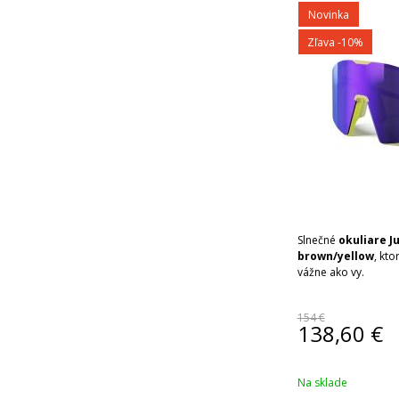
Novinka
Zľava -10%
Slnečné
okuliare J
brown/yellow
, kto
vážne ako vy.
154 €
138,60
€
Na sklade