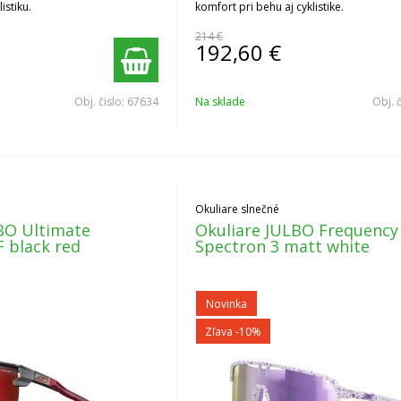
istiku.
komfort pri behu aj cyklistike.
214 €
192,60
€
Obj. čislo:
67634
Na sklade
Obj. 
Okuliare slnečné
BO Ultimate
Okuliare JULBO Frequency
F black red
Spectron 3 matt white
Novinka
Zľava -10%