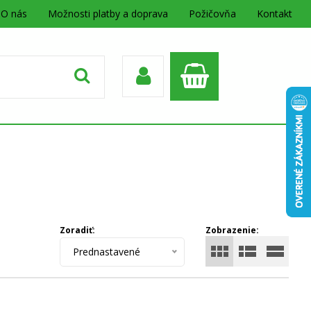
O nás
Možnosti platby a doprava
Požičovňa
Kontakt
Zoradiť:
Zobrazenie:
Prednastavené