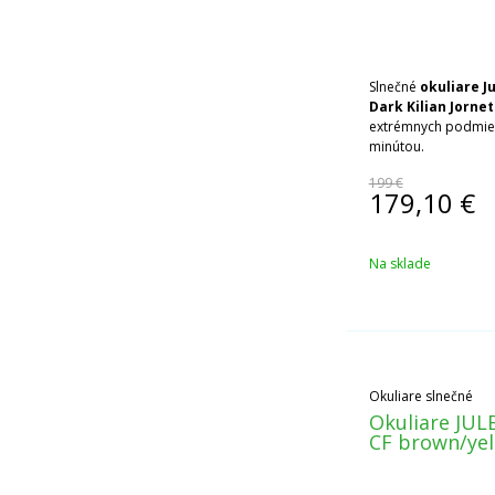
Slnečné
okuliare J
Dark Kilian Jornet
extrémnych podmien
minútou.
199 €
179,10
€
Na sklade
Okuliare slnečné
Okuliare JUL
CF brown/ye