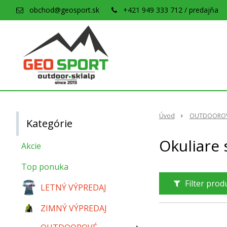
obchod@geosport.sk
+421 949 333 712 / predajňa
Úvod
OUTDOOROV
Kategórie
Okuliare 
Akcie
Top ponuka
Filter pro
LETNÝ VÝPREDAJ
ZIMNÝ VÝPREDAJ