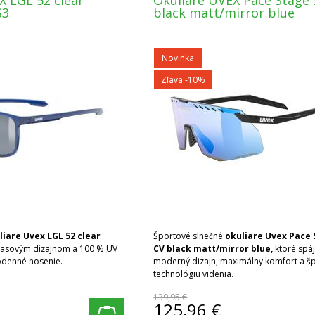
X LGL 52 clear
Okuliare UVEX Pace Stage 
S3
black matt/mirror blue
Novinka
Zľava -10%
iare Uvex LGL 52 clear
Športové slnečné
okuliare Uvex Pace 
asovým dizajnom a 100 % UV
CV black matt/mirror blue,
ktoré spáj
denné nosenie.
moderný dizajn, maximálny komfort a š
technológiu videnia.
139,95 €
125,96
€