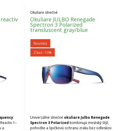
Okuliare slnečné
reactiv
Okuliare JULBO Renegade
Spectron 3 Polarized
transluscent gray/blue
Novinka
Zľava -10%
equency
Univerzálne slnečné
okuliare Julbo Renegade
Reactiv 1–
Spectron 3 Polarized
kombinujú mestský štýl,
u a
pohodlie a špičkovú ochranu zraku bez odleskov.