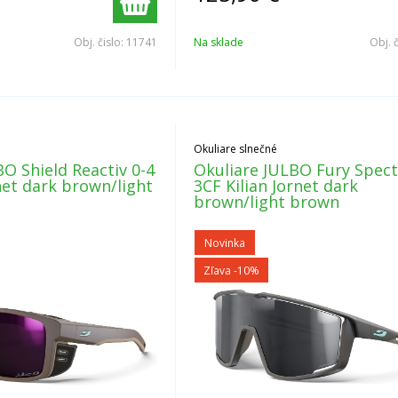
Obj. čislo:
11741
Na sklade
Obj. 
Okuliare slnečné
O Shield Reactiv 0-4
Okuliare JULBO Fury Spec
net dark brown/light
3CF Kilian Jornet dark
brown/light brown
Novinka
Zľava -10%