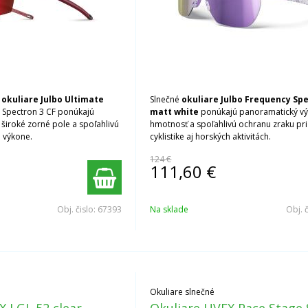
é
okuliare Julbo Ultimate
Slnečné
okuliare Julbo Frequency Sp
 Spectron 3 CF ponúkajú
matt white
ponúkajú panoramatický výh
 široké zorné pole a spoľahlivú
hmotnosť a spoľahlivú ochranu zraku pri
 výkone.
cyklistike aj horských aktivitách.
124 €
111,60
€
Obj. čislo:
67393
Na sklade
Obj. 
Okuliare slnečné