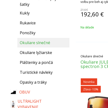
voľbu pre beh aj cykl
šatky
214 €
192,60
€
Kukly
Rukavice
Na sklade
Ponožky
Okuliare slnečné
Okuliare lyžiarske
Okuliare slnečné
Okuliare JUL
Pláštenky a pončá
spectron 3 C
Turistické návleky
Opasky a tráky
Novinka
Zľava -10%
OBUV
ULTRALIGHT
VYBAVENIE