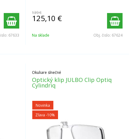
139 €
125,10
€
čislo:
67633
Na sklade
Obj. čislo:
67624
Okuliare slnečné
Optický klip JULBO Clip Optiq
Cylindriq
Novinka
Zľava -10%