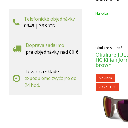
Na sklade
Telefonické objednávky
0949 | 333 712
Doprava zadarmo
Okuliare slnečné
pre objednávky nad 80 €
Okuliare JULB
HC Kilian Jor
brown
Tovar na sklade
expedujeme zvyčajne do
Novinka
24 hod.
Zľava -10%