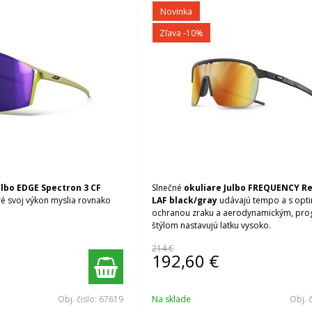
Novinka
Zľava -10%
ulbo EDGE Spectron 3 CF
Slnečné
okuliare Julbo FREQUENCY Re
ré svoj výkon myslia rovnako
LAF black/gray
udávajú tempo a s opt
ochranou zraku a aerodynamickým, pro
štýlom nastavujú latku vysoko.
214 €
192,60
€
Obj. čislo:
67619
Na sklade
Obj. 