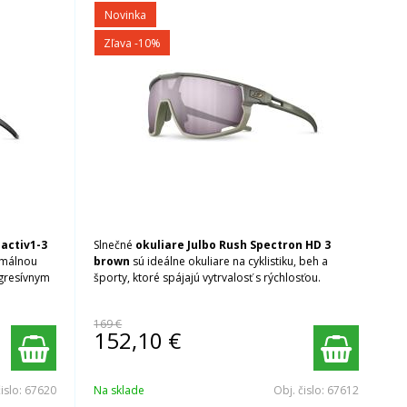
Novinka
Zľava -10%
activ1-3
Slnečné
okuliare Julbo Rush Spectron HD 3
imálnou
brown
sú ideálne okuliare na cyklistiku, beh a
gresívnym
športy, ktoré spájajú vytrvalosť s rýchlosťou.
169 €
152,10
€
čislo:
67620
Na sklade
Obj. čislo:
67612