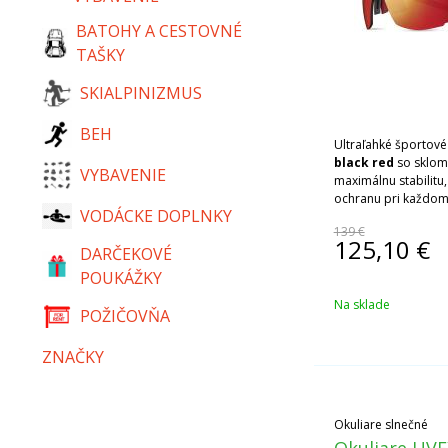
BATOHY A CESTOVNÉ
TAŠKY
SKIALPINIZMUS
BEH
Ultraľahké športov
black red
so sklom
VYBAVENIE
maximálnu stabilitu,
ochranu pri každom
VODÁCKE DOPLNKY
139 €
125,10
€
DARČEKOVÉ
POUKÁŽKY
Na sklade
POŽIČOVŇA
ZNAČKY
Okuliare slnečné