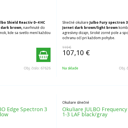
ulbo Shield Reactiv 0–4 HC
Slnečné okuliare
Julbo Fury spectron 3
dark brown,
navrhnuté do
Jornet dark brown/light brown
kombi
ok, kde sa svetlo mení každou
agresívny dizajn, široké zorné pole a spo
ochranu očí pri každom pohybe.
119 €
107,10
€
Obj. čislo:
67626
Na sklade
Obj. 
Okuliare slnečné
BO Edge Spectron 3
Okuliare JULBO Frequency 
llow
1-3 LAF black/gray