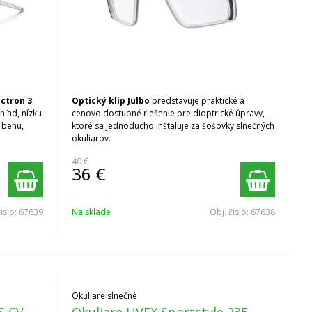
ectron 3
Optický klip Julbo
predstavuje praktické a
ľad, nízku
cenovo dostupné riešenie pre dioptrické úpravy,
 behu,
ktoré sa jednoducho inštaluje za šošovky slnečných
okuliarov.
40 €
36
€
čislo:
67639
Na sklade
Obj. čislo:
67638
Okuliare slnečné