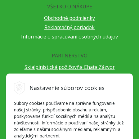
VŠETKO O NÁKUPE
Obchodné podmienky
Reklamačný poriadok
Informácie o spracúvaní osobných údajov
PARTNERSTVO
Skialpinistická požičovňa Chata Zázvor
Po horách s TatryGuide
Cestovateľský festival Cestou necestou
Nastavenie súborov cookies
Peter Fraňo - ultra bežec
Súbory cookies používame na správne fungovanie
Alpenverein Slovensko
našej stránky, prispôsobenie obsahu a reklám,
Hore-dole Derešom
poskytovanie funkcií sociálnych médií a na analýzu
Motorest Nemecká
návštevnosti. Informácie o používaní našej stránky tiež
zdieľame s našimi sociálnymi médiami, reklamnými a
Splav Hrona
analytickými partnermi.