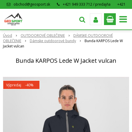
obchod@geosport.sk
+421 949 333 712 / predajňa
+421
915 962 766 / eshop
Úvod
OUTDOOROVÉ OBLEČENIE
DÁMSKE OUTDOOROVÉ
OBLEČENIE
Dámske outdoorové bundy
Bunda KARPOS Lede W
Jacket vulcan
Bunda KARPOS Lede W Jacket vulcan
Výpredaj
-40%