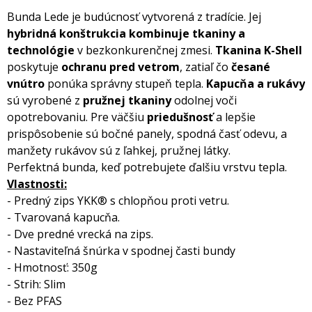
Bunda Lede je budúcnosť vytvorená z tradície. Jej
hybridná konštrukcia
kombinuje tkaniny a
technológie
v bezkonkurenčnej zmesi.
Tkanina K-Shell
poskytuje
ochranu pred vetrom
, zatiaľ čo
česané
vnútro
ponúka správny stupeň tepla.
Kapucňa a rukávy
sú vyrobené z
pružnej tkaniny
odolnej voči
opotrebovaniu. Pre väčšiu
priedušnosť
a lepšie
prispôsobenie sú bočné panely, spodná časť odevu, a
manžety rukávov sú z ľahkej, pružnej látky.
Perfektná bunda, keď potrebujete ďalšiu vrstvu tepla.
Vlastnosti:
- Predný zips YKK® s chlopňou proti vetru.
- Tvarovaná kapucňa.
- Dve predné vrecká na zips.
- Nastaviteľná šnúrka v spodnej časti bundy
- Hmotnosť: 350g
- Strih: Slim
- Bez PFAS