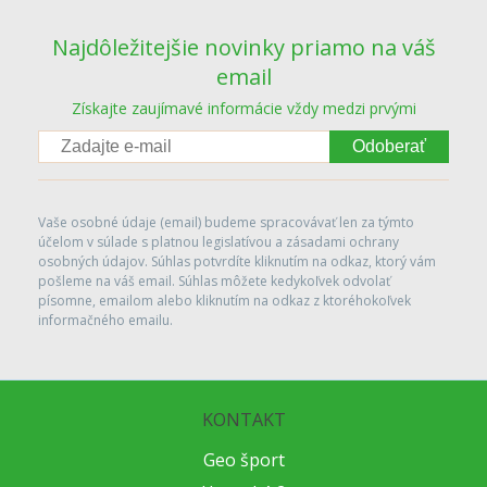
Najdôležitejšie novinky priamo na váš
email
Získajte zaujímavé informácie vždy medzi prvými
Odoberať
Vaše osobné údaje (email) budeme spracovávať len za týmto
účelom v súlade s platnou legislatívou a zásadami ochrany
osobných údajov. Súhlas potvrdíte kliknutím na odkaz, ktorý vám
pošleme na váš email. Súhlas môžete kedykoľvek odvolať
písomne, emailom alebo kliknutím na odkaz z ktoréhokoľvek
informačného emailu.
KONTAKT
Geo šport