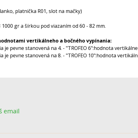
lanko, platnička R01, slot na mačky)
 1000 gr a šírkou pod viazaním od 60 - 82 mm.
hodnotami vertikálneho a bočného vypínania:
a je pevne stanovená na 4. - "TROFEO 6":hodnota vertikáln
a je pevne stanovená na 8. - "TROFEO 10":hodnota vertikál
š email