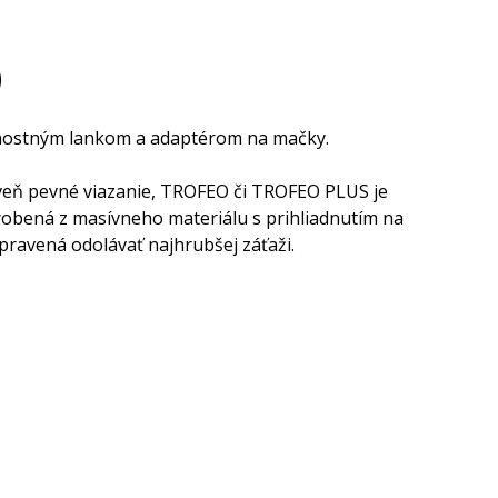
0
čnostným lankom a adaptérom na mačky.
oveň pevné viazanie, TROFEO či TROFEO PLUS je
yrobená z masívneho materiálu s prihliadnutím na
pravená odolávať najhrubšej záťaži.