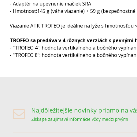
- Adaptér na upevnenie mačiek SRA
- Hmotnosť:145 g (váha viazanie) + 59 g (bezpečnostné 
Viazanie ATK TROFEO je ideálne na lyže s hmotnosťou <
TROFEO sa predáva v 4 rôznych verziách s pevnými 
- "TROFEO 4": hodnota vertikálneho a bočného vypínani
- "TROFEO 8": hodnota vertikálneho a bočného vypínani
Najdôležitejšie novinky priamo na vá
Získajte zaujímavé informácie vždy medzi prvými