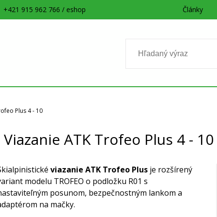
+421 915 962 766 / eshop
Články
ofeo Plus 4 - 10
Viazanie ATK Trofeo Plus 4 - 10
Skialpinistické
viazanie ATK Trofeo Plus
je rozšírený
variant modelu TROFEO o podložku R01 s
nastaviteľným posunom, bezpečnostným lankom a
adaptérom na mačky.