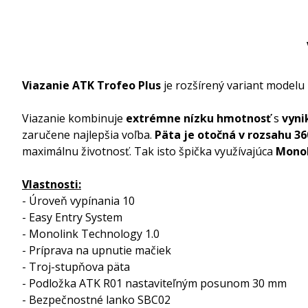
Viazanie ATK Trofeo Plus
je rozšírený variant model
Viazanie kombinuje
extrémne nízku hmotnosť
s
vyni
zaručene najlepšia voľba.
Päta je otočná v rozsahu 36
maximálnu životnosť. Tak isto špička využívajúca
Monol
Vlastnosti:
- Úroveň vypínania 10
- Easy Entry System
- Monolink Technology 1.0
- Príprava na upnutie mačiek
- Troj-stupňova päta
- Podložka ATK R01 nastaviteľným posunom 30 mm
- Bezpečnostné lanko SBC02