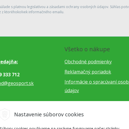
lade s platnou legislatívou a zásadami ochrany osobných údajov. Súhlas potvr
 z ktoréhokoľvek informačného emailu.
Všetko o nákupe
edajňa:
Obchodné podmienky
Reklamačný poriadok
9 333 712
Informácie o spracúvaní oso
od@geosport.sk
údajov
5 962 766
Nastavenie súborov cookies
dnavky@geosport.sk
Súbory cookies používame na správne fungovanie našej stránky,