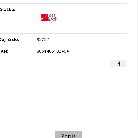
Značka:
bj. čislo:
93232
EAN:
8051406192464
Popis