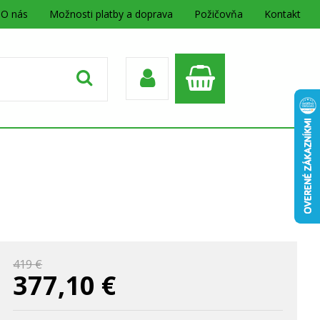
O nás
Možnosti platby a doprava
Požičovňa
Kontakt
419 €
377,10
€