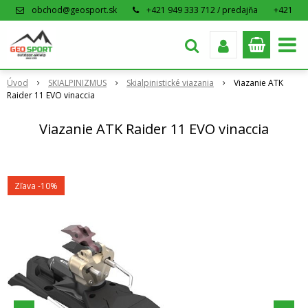
obchod@geosport.sk
+421 949 333 712 / predajňa
+421
915 962 766 / eshop
Úvod
SKIALPINIZMUS
Skialpinistické viazania
Viazanie ATK
Raider 11 EVO vinaccia
Viazanie ATK Raider 11 EVO vinaccia
Zľava -10%