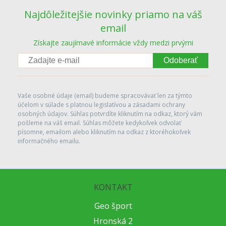
Najdôležitejšie novinky priamo na váš
email
Získajte zaujímavé informácie vždy medzi prvými
Odoberať
Vaše osobné údaje (email) budeme spracovávať len za týmto
účelom v súlade s platnou legislatívou a zásadami ochrany
osobných údajov. Súhlas potvrdíte kliknutím na odkaz, ktorý vám
pošleme na váš email. Súhlas môžete kedykoľvek odvolať
písomne, emailom alebo kliknutím na odkaz z ktoréhokoľvek
informačného emailu.
KONTAKT
Geo šport
Hronská 2