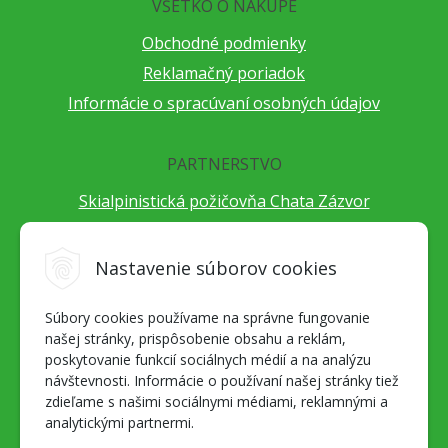
VŠETKO O NÁKUPE
Obchodné podmienky
Reklamačný poriadok
Informácie o spracúvaní osobných údajov
PARTNERSTVO
Skialpinistická požičovňa Chata Zázvor
Po horách s TatryGuide
Cestovateľský festival Cestou necestou
Nastavenie súborov cookies
Peter Fraňo - ultra bežec
Súbory cookies používame na správne fungovanie
Alpenverein Slovensko
našej stránky, prispôsobenie obsahu a reklám,
Hore-dole Derešom
poskytovanie funkcií sociálnych médií a na analýzu
Motorest Nemecká
návštevnosti. Informácie o používaní našej stránky tiež
zdieľame s našimi sociálnymi médiami, reklamnými a
Splav Hrona
analytickými partnermi.
OZ ZaBer