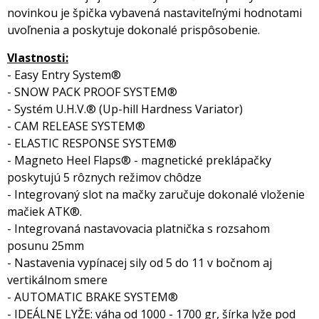
novinkou je špička vybavená nastaviteľnými hodnotami
uvoľnenia a poskytuje dokonalé prispôsobenie.
Vlastnosti:
- Easy Entry System®
- SNOW PACK PROOF SYSTEM®
- Systém U.H.V.® (Up-hill Hardness Variator)
- CAM RELEASE SYSTEM®
- ELASTIC RESPONSE SYSTEM®
- Magneto Heel Flaps® - magnetické preklápačky
poskytujú 5 rôznych režimov chôdze
- Integrovaný slot na mačky zaručuje dokonalé vloženie
mačiek ATK®.
- Integrovaná nastavovacia platnička s rozsahom
posunu 25mm
- Nastavenia vypínacej sily od 5 do 11 v bočnom aj
vertikálnom smere
- AUTOMATIC BRAKE SYSTEM®
- IDEÁLNE LYŽE: váha od 1000 - 1700 gr, šírka lyže pod