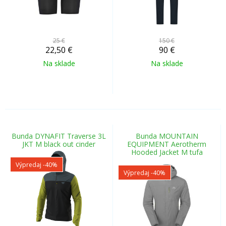
25 €
150 €
22,50
€
90
€
Na sklade
Na sklade
Bunda DYNAFIT Traverse 3L
Bunda MOUNTAIN
JKT M black out cinder
EQUIPMENT Aerotherm
Hooded Jacket M tufa
Výpredaj
-40%
Výpredaj
-40%