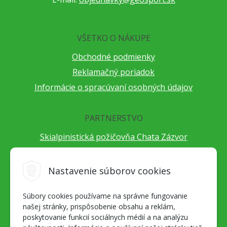
VŠETKO O NÁKUPE
Obchodné podmienky
Reklamačný poriadok
Informácie o spracúvaní osobných údajov
PARTNERSTVO
Skialpinistická požičovňa Chata Zázvor
Po horách s TatryGuide
Cestovateľský festival Cestou necestou
Nastavenie súborov cookies
Peter Fraňo - ultra bežec
Súbory cookies používame na správne fungovanie
Alpenverein Slovensko
našej stránky, prispôsobenie obsahu a reklám,
Hore-dole Derešom
poskytovanie funkcií sociálnych médií a na analýzu