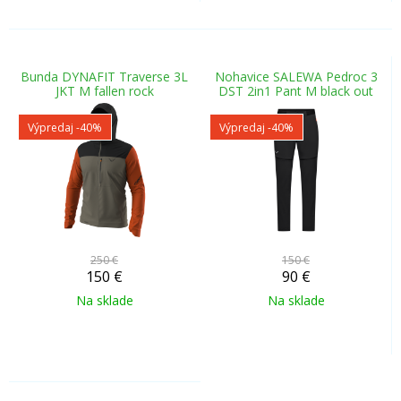
Bunda DYNAFIT Traverse 3L
Nohavice SALEWA Pedroc 3
JKT M fallen rock
DST 2in1 Pant M black out
Výpredaj
-40%
Výpredaj
-40%
250 €
150 €
150
€
90
€
Na sklade
Na sklade