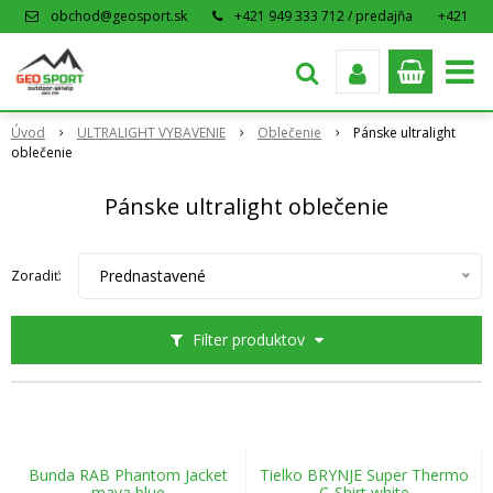
obchod@geosport.sk
+421 949 333 712 / predajňa
+421
915 962 766 / eshop
Úvod
ULTRALIGHT VYBAVENIE
Oblečenie
Pánske ultralight
oblečenie
Pánske ultralight oblečenie
Prednastavené
Zoradiť:
Filter produktov
Bunda RAB Phantom Jacket
Tielko BRYNJE Super Thermo
maya blue
C-Shirt white