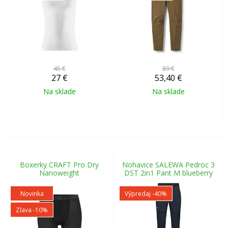
45 €
89 €
27
€
53,40
€
Na sklade
Na sklade
Boxerky CRAFT Pro Dry
Nohavice SALEWA Pedroc 3
Nanoweight
DST 2in1 Pant M blueberry
Novinka
Výpredaj
-40%
Zľava -10%