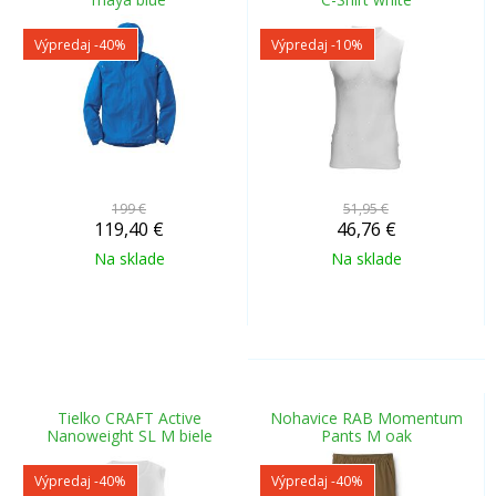
Výpredaj
-40%
Výpredaj
-10%
199 €
51,95 €
119,40
€
46,76
€
Na sklade
Na sklade
Tielko CRAFT Active
Nohavice RAB Momentum
Nanoweight SL M biele
Pants M oak
Výpredaj
-40%
Výpredaj
-40%