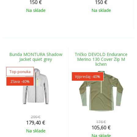
150
€
150
€
Na sklade
Na sklade
Bunda MONTURA Shadow
Tričko DEVOLD Endurance
Jacket quiet grey
Merino 130 Cover Zip M
lichen
Top ponuka
Výpredaj
-40%
Zľava -40%
299 €
179,40
€
176 €
105,60
€
Na sklade
Na sklade