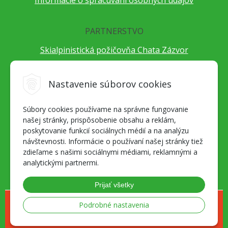
Informácie o spracúvaní osobných údajov
PARTNERSTVO
Skialpinistická požičovňa Chata Zázvor
Po horách s TatryGuide
Cestovateľský festival Cestou necestou
Nastavenie súborov cookies
Peter Fraňo - ultra bežec
Súbory cookies používame na správne fungovanie
Alpenverein Slovensko
našej stránky, prispôsobenie obsahu a reklám,
Hore-dole Derešom
poskytovanie funkcií sociálnych médií a na analýzu
Motorest Nemecká
návštevnosti. Informácie o používaní našej stránky tiež
zdieľame s našimi sociálnymi médiami, reklamnými a
Splav Hrona
analytickými partnermi.
OZ ZaBer
Prijať všetky
© 2026 Geosport.sk - všetko pre milovníkov outdoor športov a skialpu •
Podrobné nastavenia
NextShop
&
e-shop Pohoda Connector
by
NextCom s.r.o.