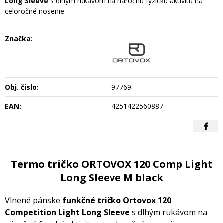
Long Sleeve
s dlhým rukávom na náročnú fyzickú aktivitu na
celoročné nosenie.
Značka:
Obj. čislo:
97769
EAN:
4251422560887
Termo tričko ORTOVOX 120 Comp Light
Long Sleeve M black
Vlnené pánske
funkčné tričko Ortovox 120
Competition Light Long Sleeve
s dlhým rukávom na