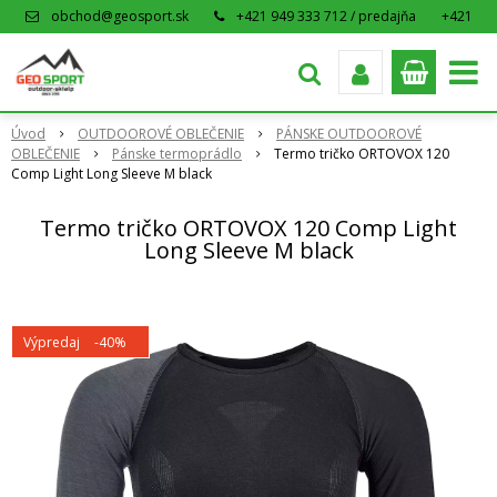
obchod@geosport.sk
+421 949 333 712 / predajňa
+421
915 962 766 / eshop
Úvod
OUTDOOROVÉ OBLEČENIE
PÁNSKE OUTDOOROVÉ
OBLEČENIE
Pánske termoprádlo
Termo tričko ORTOVOX 120
Comp Light Long Sleeve M black
Termo tričko ORTOVOX 120 Comp Light
Long Sleeve M black
Výpredaj
-40%