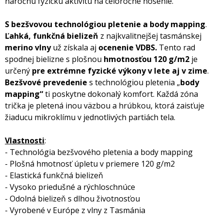
náročnú fyzickú aktivitu na celoročné nosenie.
S bezšvovou technológiou pletenie a body mapping
.
Ľahká, funkčná bielizeň
z najkvalitnejšej tasmánskej
merino vlny
už získala aj
ocenenie VDBS.
Tento rad
spodnej bielizne s plošnou
hmotnosťou 120 g/m2
je
určený
pre extrémne fyzické výkony v lete aj v zime
.
Bezšvové prevedenie
s technológiou pletenia „
body
mapping“
ti poskytne dokonalý komfort. Každá zóna
trička je pletená inou väzbou a hrúbkou, ktorá zaisťuje
žiaducu mikroklímu v jednotlivých partiách tela.
Vlastnosti
:
- Technológia bezšvového pletenia a body mapping
- Plošná hmotnosť úpletu v priemere 120 g/m2
- Elastická funkčná bielizeň
- Vysoko priedušné a rýchloschnúce
- Odolná bielizeň s dlhou životnosťou
- Vyrobené v Európe z vlny z Tasmánia