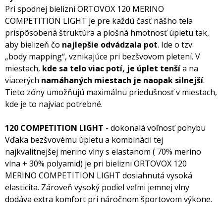
Pri spodnej bielizni ORTOVOX 120 MERINO
COMPETITION LIGHT je pre každú časť nášho tela
prispôsobená štruktúra a plošná hmotnosť úpletu tak,
aby bielizeň čo
najlepšie odvádzala pot
. Ide o tzv.
„body mapping“, vznikajúce pri bezšvovom pletení. V
miestach,
kde sa telo viac potí, je úplet tenší
a na
viacerých
namáhaných miestach je naopak silnejší
.
Tieto zóny umožňujú maximálnu priedušnosť v miestach,
kde je to najviac potrebné.
120 COMPETITION LIGHT
- dokonalá voľnosť pohybu
Vďaka bezšvovému úpletu a kombinácii tej
najkvalitnejšej merino vlny s elastanom ( 70% merino
vlna + 30% polyamid) je pri bielizni ORTOVOX 120
MERINO COMPETITION LIGHT dosiahnutá vysoká
elasticita. Zároveň vysoký podiel veľmi jemnej vlny
dodáva extra komfort pri náročnom športovom výkone.