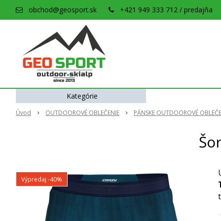
obchod@geosport.sk
+421 949 333 712 / predajňa
Kategórie
Úvod
OUTDOOROVÉ OBLEČENIE
PÁNSKE OUTDOOROVÉ OBLEČE
Šo
Výpredaj
-40%