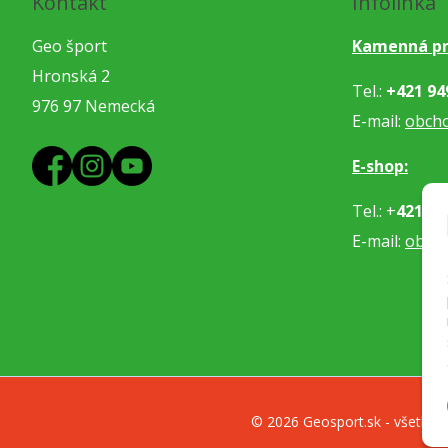
Kontakt
Infolinka
Geo šport
Kamenná pr
Hronská 2
Tel.:
+421 94
976 97 Nemecká
E-mail:
obch
E-shop:
Tel.: +
421 91
E-mail:
obje
© 2026 Geosport.sk - všetko p