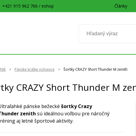
+421 915 962 766 / eshop
Články
NIE
Pánske krátke nohavice
Šortky CRAZY Short Thunder M zenith
rtky CRAZY Short Thunder M zen
Ultraľahké pánske bežecké
šortky Crazy
Thunder zenith
sú ideálnou voľbou pre náročný
tréning aj letné športové aktivity.