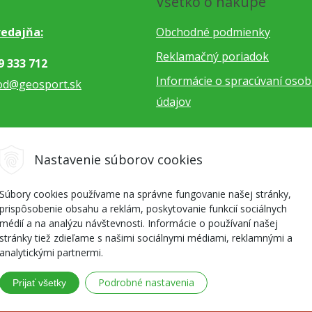
Všetko o nákupe
edajňa:
Obchodné podmienky
Reklamačný poriadok
9 333 712
Informácie o spracúvaní oso
od@geosport.sk
údajov
5 962 766
Nastavenie súborov cookies
dnavky@geosport.sk
Súbory cookies používame na správne fungovanie našej stránky,
prispôsobenie obsahu a reklám, poskytovanie funkcií sociálnych
médií a na analýzu návštevnosti. Informácie o používaní našej
stránky tiež zdieľame s našimi sociálnymi médiami, reklamnými a
analytickými partnermi.
Podrobné nastavenia
Prijať všetky
re milovníkov outdoor športov a skialpu •
NextShop
&
e-shop Pohod