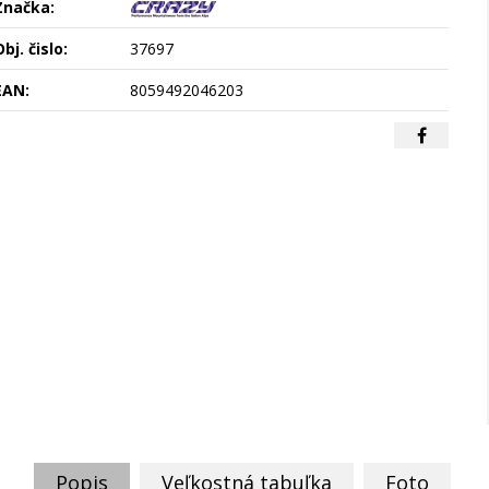
Značka:
bj. čislo:
37697
EAN:
8059492046203
Popis
Veľkostná tabuľka
Foto