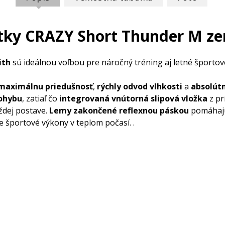
tky CRAZY Short Thunder M ze
ith
sú ideálnou voľbou pre náročný tréning aj letné športové
maximálnu priedušnosť
,
rýchly odvod vlhkosti
a
absolút
pohybu
, zatiaľ čo
integrovaná vnútorná slipová vložka
z pr
ždej postave.
Lemy zakončené reflexnou páskou
pomáhajú
e športové výkony v teplom počasí. .