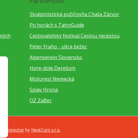
Partnerstvo
Skialpinistická požičovňa Chata Zázvor
Po horách s TatryGuide
bných
Cestovateľský festival Cestou necestou
Peter Fraňo - ultra bežec
Alpenverein Slovensko
Hore-dole Derešom
Motorest Nemecká
Splav Hrona
OZ ZaBer
a Connector
by
NextCom s.r.o.