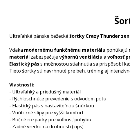
Šor
Ultraľahké pánske bežecké
šortky Crazy Thunder zen
Vďaka
modernému funkčnému materiálu
ponúkajú
materiá
l zabezpečuje
výbornú ventiláciu
a
voľnosť 
Elastický pás
s možnosťou stiahnutia sa prispôsobí ka
Tieto šortky sú navrhnuté pre beh, tréning aj intenzívn
Vlastnosti:
- Ultraľahký a priedušný materiál
- Rýchloschnúce prevedenie s odvodom potu
- Elastický pás s nastaviteľnou šnúrkou
- Vnútorné slipy pre vyšší komfort
- Bočné rozparky pre voľnosť pohybu
- Zadné vrecko na drobnosti (zips)