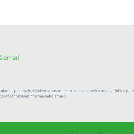
š email
lade s platnou legislatívou a zásadami ochrany osobných údajov. Súhlas potvr
 z ktoréhokoľvek informačného emailu.