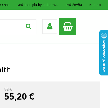
O nás
Možnosti platby a doprava
Požičovňa
Kontakt
ith
92 €
55,20
€