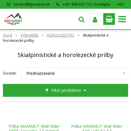
obchod@geosport.sk
+421 949 333 712 / predajňa
+421
915 962 766 / eshop
Úvod
VYBAVENIE
HOROLEZECTVO
Skialpinistické a
horolezecké prilby
Skialpinistické a horolezecké prilby
Prednastavené
Zoradiť:
Filter produktov
Prilba MAMMUT Wall Rider
Prilba MAMMUT Wall Rider
MIPS Twiceme 2.0 Helmet
dark jade 52-57