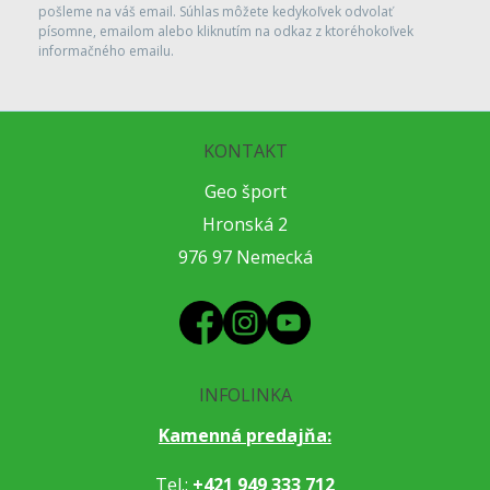
pošleme na váš email. Súhlas môžete kedykoľvek odvolať
písomne, emailom alebo kliknutím na odkaz z ktoréhokoľvek
informačného emailu.
KONTAKT
Geo šport
Hronská 2
976 97 Nemecká
INFOLINKA
Kamenná predajňa:
Tel.:
+421 949 333 712