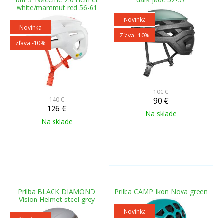
white/mammut red 56-61
Novinka
Novinka
Zľava -10%
Zľava -10%
100 €
140 €
90
€
126
€
Na sklade
Na sklade
Prilba BLACK DIAMOND
Prilba CAMP Ikon Nova green
Vision Helmet steel grey
Novinka