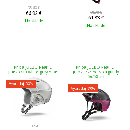
95,60 €
66,92
€
68,70 €
61,83
€
Na sklade
Na sklade
Prilba JULBO Peak LT
Prilba JULBO Peak LT
JCI623310 white-grey 58/60
JCI623226 noir/burgundy
56/58cm
Výpredaj
-30%
Výpredaj
-30%
189 €