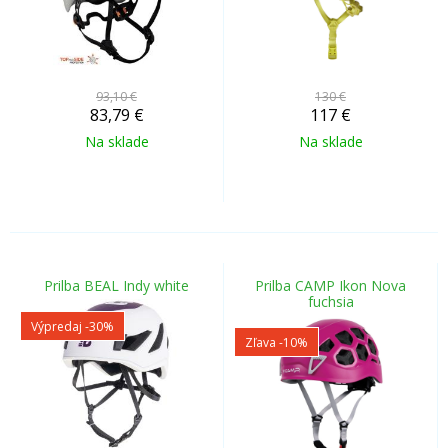
93,10 €
130 €
83,79
€
117
€
Na sklade
Na sklade
Prilba BEAL Indy white
Prilba CAMP Ikon Nova
fuchsia
Výpredaj
-30%
Zľava -10%