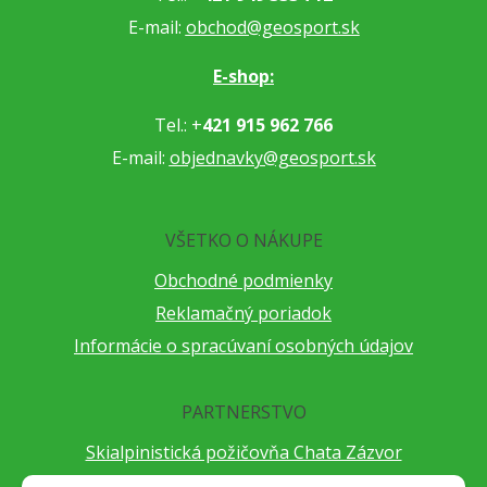
E-mail:
obchod@geosport.sk
E-shop:
Tel.: +
421 915 962 766
E-mail:
objednavky@geosport.sk
VŠETKO O NÁKUPE
Obchodné podmienky
Reklamačný poriadok
Informácie o spracúvaní osobných údajov
PARTNERSTVO
Skialpinistická požičovňa Chata Zázvor
Po horách s TatryGuide