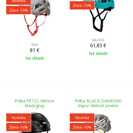
Novinka
Zľava -10%
Zľava -10%
68,70 €
90 €
61,83
€
81
€
Na sklade
Na sklade
Prilba PETZL Meteor
Prilba BLACK DIAMOND
black/gray
Vapor Helmet pewter
Novinka
Novinka
Zľava -10%
Zľava -10%