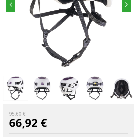
95,60 €
66,92
€