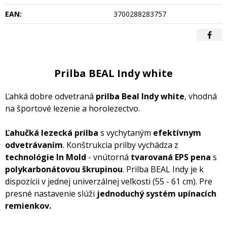
EAN:
3700288283757
Prilba BEAL Indy white
Ľahká dobre odvetraná
prilba Beal Indy white
, vhodná
na športové lezenie a horolezectvo.
Ľahučká lezecká prilba
s vychytaným
efektívnym
odvetrávaním
. Konštrukcia prilby vychádza z
technológie In Mold
- vnútorná
tvarovaná EPS
pena
s
polykarbonátovou škrupinou
. Prilba BEAL Indy je k
dispozícii v jednej univerzálnej veľkosti (55 - 61 cm). Pre
presné nastavenie slúži
jednoduchý systém
upínacích
remienkov.