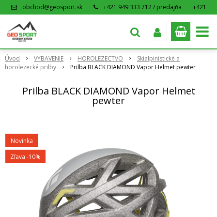
obchod@geosport.sk
+421 949 333 712 / predajňa
+421
915 962 766 / eshop
Úvod
VYBAVENIE
HOROLEZECTVO
Skialpinistické a
horolezecké prilby
Prilba BLACK DIAMOND Vapor Helmet pewter
Prilba BLACK DIAMOND Vapor Helmet
pewter
Novinka
Zľava -10%