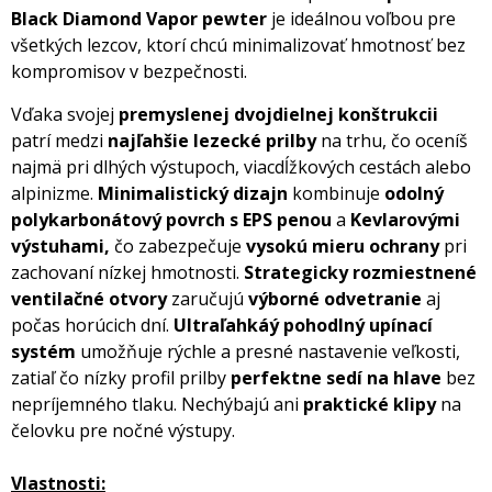
Black Diamond Vapor pewter
je ideálnou voľbou pre
všetkých lezcov, ktorí chcú minimalizovať hmotnosť bez
kompromisov v bezpečnosti.
Vďaka svojej
premyslenej dvojdielnej konštrukcii
patrí medzi
najľahšie lezecké prilby
na trhu, čo oceníš
najmä pri dlhých výstupoch, viacdĺžkových cestách alebo
alpinizme.
Minimalistický dizajn
kombinuje
odolný
polykarbonátový povrch s EPS penou
a
Kevlarovými
výstuhami,
čo zabezpečuje
vysokú mieru ochrany
pri
zachovaní nízkej hmotnosti.
Strategicky rozmiestnené
ventilačné otvory
zaručujú
výborné odvetranie
aj
počas horúcich dní.
Ultraľahkáý pohodlný upínací
systém
umožňuje rýchle a presné nastavenie veľkosti,
zatiaľ čo nízky profil prilby
perfektne sedí na hlave
bez
nepríjemného tlaku. Nechýbajú ani
praktické klipy
na
čelovku pre nočné výstupy.
Vlastnosti: