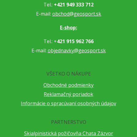
Tel.:
+421 949 333 712
E-mail:
obchod@geosport.sk
E-shop:
Tel.: +
421 915 962 766
E-mail:
objednavky@geosport.sk
VŠETKO O NÁKUPE
Obchodné podmienky
Reklamačný poriadok
Informácie o spracúvaní osobných údajov
PARTNERSTVO
Skialpinistická požičovňa Chata Zázvor