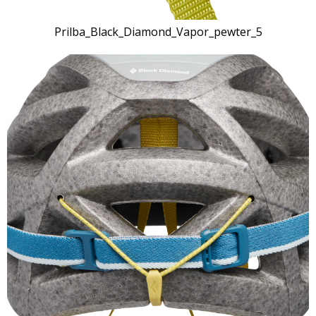
Prilba_Black_Diamond_Vapor_pewter_5