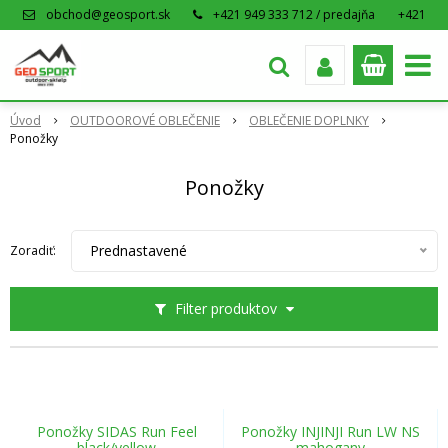
obchod@geosport.sk
+421 949 333 712 / predajňa
+421
915 962 766 / eshop
Úvod
OUTDOOROVÉ OBLEČENIE
OBLEČENIE DOPLNKY
Ponožky
Ponožky
Prednastavené
Zoradiť:
Filter produktov
Ponožky SIDAS Run Feel
Ponožky INJINJI Run LW NS
black/yellow
mahogany