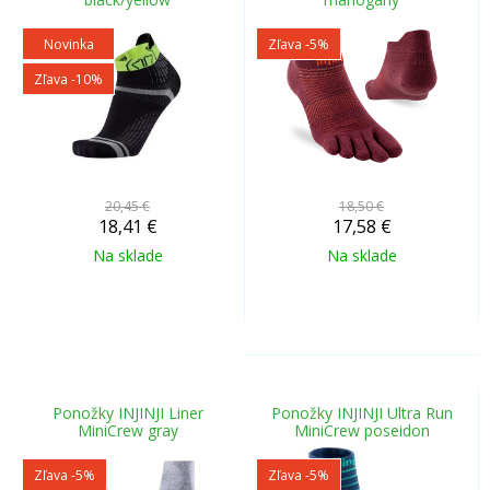
Novinka
Zľava -5%
Zľava -10%
20,45 €
18,50 €
18,41
€
17,58
€
Na sklade
Na sklade
Ponožky INJINJI Liner
Ponožky INJINJI Ultra Run
MiniCrew gray
MiniCrew poseidon
Zľava -5%
Zľava -5%