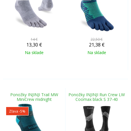
14 €
22,50 €
13,30
€
21,38
€
Na sklade
Na sklade
Ponožky INJINJI Trail MW
Ponožky INJINJI Run Crew LW
MiniCrew midnight
Coomax black S 37-40
Zľava -5%