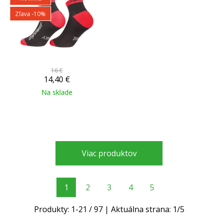
Zľava -10%
16 €
14,40
€
Na sklade
Viac produktov
1
2
3
4
5
Produkty:
1
-
21
/
97
| Aktuálna strana:
1
/
5