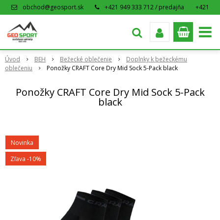
obchod@geosport.sk
+421 949 333 712 / predajňa
+421
915 962 766 / eshop
Úvod
BEH
Bežecké oblečenie
Doplnky k bežeckému
oblečeniu
Ponožky CRAFT Core Dry Mid Sock 5-Pack black
Ponožky CRAFT Core Dry Mid Sock 5-Pack
black
Novinka
Zľava -10%