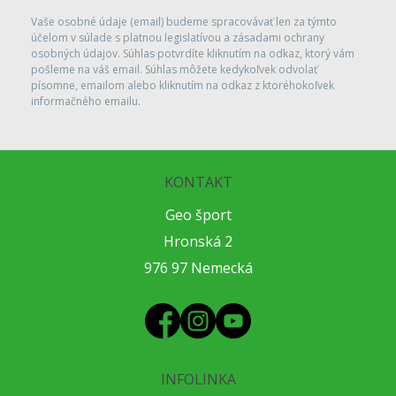
Vaše osobné údaje (email) budeme spracovávať len za týmto
účelom v súlade s platnou legislatívou a zásadami ochrany
osobných údajov. Súhlas potvrdíte kliknutím na odkaz, ktorý vám
pošleme na váš email. Súhlas môžete kedykoľvek odvolať
písomne, emailom alebo kliknutím na odkaz z ktoréhokoľvek
informačného emailu.
KONTAKT
Geo šport
Hronská 2
976 97 Nemecká
INFOLINKA