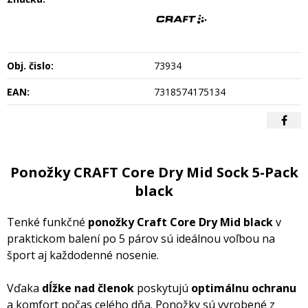
Obj. čislo:
73934
EAN:
7318574175134
Ponožky CRAFT Core Dry Mid Sock 5-Pack
black
Tenké funkčné
ponožky Craft Core Dry Mid black
v
praktickom balení po 5 párov sú ideálnou voľbou na
šport aj každodenné nosenie.
Vďaka
dĺžke nad členok
poskytujú
optimálnu ochranu
a komfort počas celého dňa. Ponožky sú vyrobené z