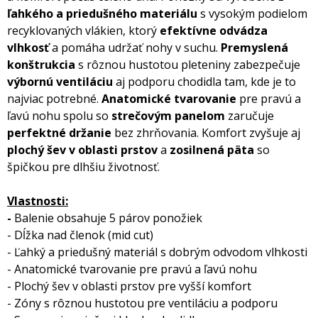
ľahkého a priedušného materiálu
s vysokým podielom
recyklovaných vlákien, ktorý
efektívne odvádza
vlhkosť
a pomáha udržať nohy v suchu.
Premyslená
konštrukcia
s rôznou hustotou pleteniny zabezpečuje
výbornú ventiláciu
aj podporu chodidla tam, kde je to
najviac potrebné.
Anatomické tvarovanie
pre pravú a
ľavú nohu spolu so
strečovým panelom
zaručuje
perfektné držanie
bez zhrňovania. Komfort zvyšuje aj
plochý šev v oblasti prstov
a
zosilnená päta
so
špičkou pre dlhšiu životnosť.
Vlastnosti:
-
Balenie obsahuje 5 párov ponožiek
- Dĺžka nad členok (mid cut)
- Ľahký a priedušný materiál s dobrým odvodom vlhkosti
- Anatomické tvarovanie pre pravú a ľavú nohu
- Plochý šev v oblasti prstov pre vyšší komfort
- Zóny s rôznou hustotou pre ventiláciu a podporu