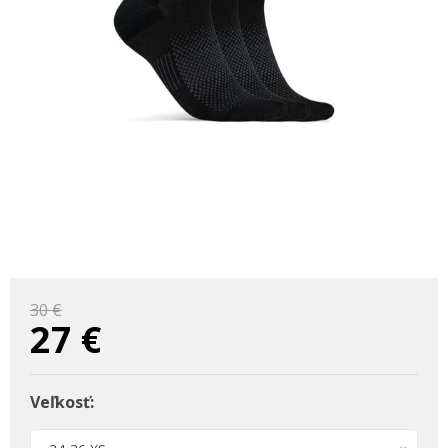
30 €
27
€
Veľkosť: