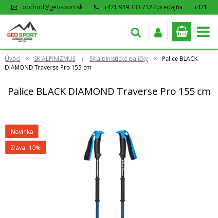
obchod@geosport.sk
+421 949 333 712 / predajňa
+421
915 962 766 / eshop
Úvod
SKIALPINIZMUS
Skialpinistické paličky
Palice BLACK
DIAMOND Traverse Pro 155 cm
Palice BLACK DIAMOND Traverse Pro 155 cm
Novinka
Zľava -10%