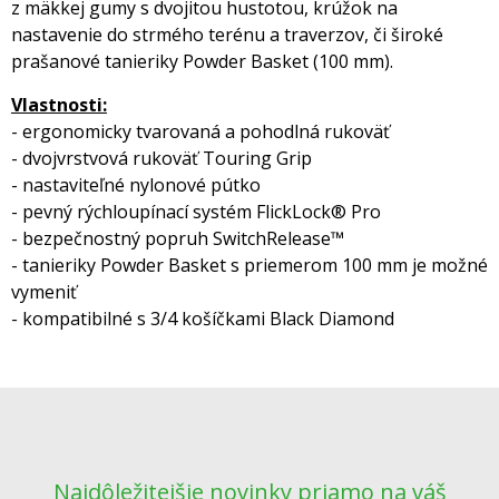
z mäkkej gumy s dvojitou hustotou, krúžok na
nastavenie do strmého terénu a traverzov, či široké
prašanové tanieriky Powder Basket (100 mm).
Vlastnosti:
- ergonomicky tvarovaná a pohodlná rukoväť
- dvojvrstvová rukoväť Touring Grip
- nastaviteľné nylonové pútko
- pevný rýchloupínací systém FlickLock® Pro
- bezpečnostný popruh SwitchRelease™
- tanieriky Powder Basket s priemerom 100 mm je možné
vymeniť
- kompatibilné s 3/4 košíčkami Black Diamond
Najdôležitejšie novinky priamo na váš