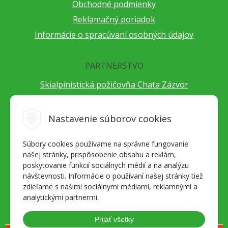
Obchodné podmienky
Reklamačný poriadok
Informácie o spracúvaní osobných údajov
PARTNERSTVO
Skialpinistická požičovňa Chata Zázvor
Po horách s TatryGuide
Cestovateľský festival Cestou necestou
Nastavenie súborov cookies
Peter Fraňo - ultra bežec
Súbory cookies používame na správne fungovanie
Alpenverein Slovensko
našej stránky, prispôsobenie obsahu a reklám,
Hore-dole Derešom
poskytovanie funkcií sociálnych médií a na analýzu
Motorest Nemecká
návštevnosti. Informácie o používaní našej stránky tiež
zdieľame s našimi sociálnymi médiami, reklamnými a
Splav Hrona
analytickými partnermi.
OZ ZaBer
Prijať všetky