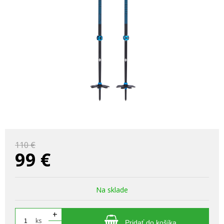
110 €
99
€
Na sklade
+
ks
Pridať do košíka