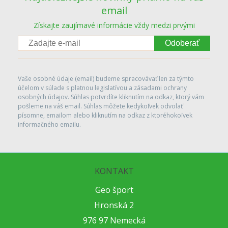
email
Získajte zaujímavé informácie vždy medzi prvými
Odoberať
Vaše osobné údaje (email) budeme spracovávať len za týmto
účelom v súlade s platnou legislatívou a zásadami ochrany
osobných údajov. Súhlas potvrdíte kliknutím na odkaz, ktorý vám
pošleme na váš email. Súhlas môžete kedykoľvek odvolať
písomne, emailom alebo kliknutím na odkaz z ktoréhokoľvek
informačného emailu.
KONTAKT
Geo šport
Hronská 2
976 97 Nemecká