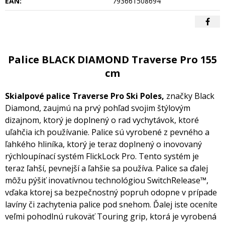
EAN:
793661508694
Palice BLACK DIAMOND Traverse Pro 155
cm
Skialpové palice Traverse Pro Ski Poles,
značky Black
Diamond, zaujmú na prvý pohľad svojim štýlovým
dizajnom, ktorý je doplnený o rad vychytávok, ktoré
uľahčia ich používanie. Palice sú vyrobené z pevného a
ľahkého hliníka, ktorý je teraz doplnený o inovovaný
rýchloupínací systém FlickLock Pro. Tento systém je
teraz ľahší, pevnejší a ľahšie sa používa. Palice sa ďalej
môžu pýšiť inovatívnou technológiou SwitchRelease™,
vďaka ktorej sa bezpečnostný popruh odopne v prípade
lavíny či zachytenia palice pod snehom. Ďalej iste oceníte
veľmi pohodlnú rukoväť Touring grip, ktorá je vyrobená