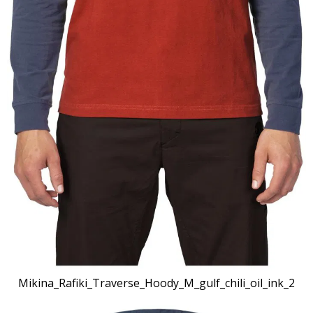
Mikina_Rafiki_Traverse_Hoody_M_gulf_chili_oil_ink_2