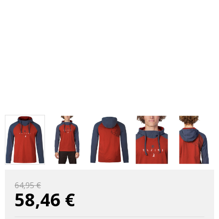
64,95 €
58,46
€