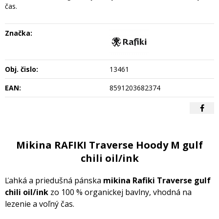
čas.
Značka:
Obj. čislo:
13461
EAN:
8591203682374
Mikina RAFIKI Traverse Hoody M gulf
chili oil/ink
Ľahká a priedušná pánska
mikina Rafiki Traverse gulf
chili oil/ink
zo 100 % organickej bavlny, vhodná na
lezenie a voľný čas.