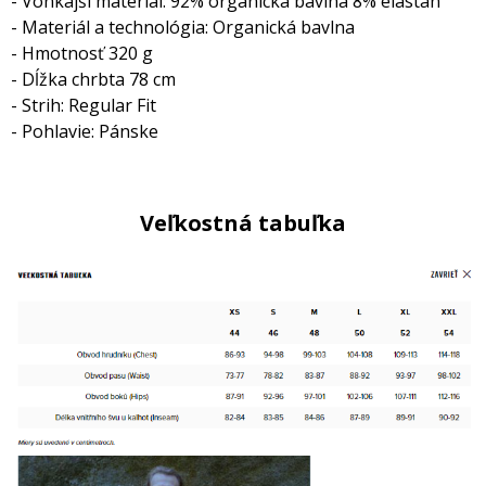
- Vonkajší materiál: 92% organická bavlna 8% elastan
- Materiál a technológia: Organická bavlna
- Hmotnosť 320 g
- Dĺžka chrbta 78 cm
- Strih: Regular Fit
- Pohlavie: Pánske
Veľkostná tabuľka