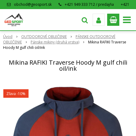
obchod@geosport.sk
+421 949 333 712 / predajňa
+421
915 962 766 / eshop
Úvod
OUTDOOROVÉ OBLEČENIE
PÁNSKE OUTDOOROVÉ
OBLEČENIE
Pánske mikiny (druhá vrstva)
Mikina RAFIKI Traverse
Hoody M gulf chili oil/ink
Mikina RAFIKI Traverse Hoody M gulf chili
oil/ink
Zľava -10%