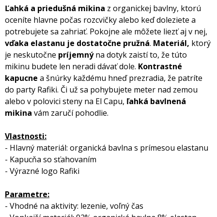
Ľahká a priedušná mikina
z organickej bavlny, ktorú
oceníte hlavne počas rozcvičky alebo keď doleziete a
potrebujete sa zahriať. Pokojne ale môžete liezť aj v nej,
vďaka elastanu je dostatočne pružná
.
Materiál,
ktorý
je neskutočne
príjemný
na dotyk zaistí to, že túto
mikinu budete len neradi dávať dole.
Kontrastné
kapucne
a šnúrky každému hneď prezradia, že patríte
do party Rafiki. Či už sa pohybujete meter nad zemou
alebo v polovici steny na El Capu,
ľahká bavlnená
mikina
vám zaručí pohodlie.
Vlastnosti:
- Hlavný materiál: organická bavlna s prímesou elastanu
- Kapucňa so sťahovaním
- Výrazné logo Rafiki
Parametre:
- Vhodné na aktivity: lezenie, voľný čas