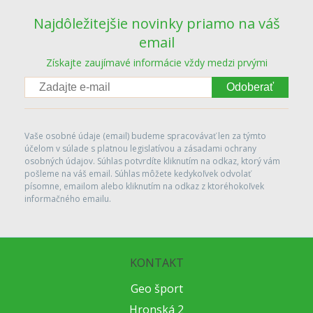
Najdôležitejšie novinky priamo na váš
email
Získajte zaujímavé informácie vždy medzi prvými
Odoberať
Vaše osobné údaje (email) budeme spracovávať len za týmto
účelom v súlade s platnou legislatívou a zásadami ochrany
osobných údajov. Súhlas potvrdíte kliknutím na odkaz, ktorý vám
pošleme na váš email. Súhlas môžete kedykoľvek odvolať
písomne, emailom alebo kliknutím na odkaz z ktoréhokoľvek
informačného emailu.
KONTAKT
Geo šport
Hronská 2