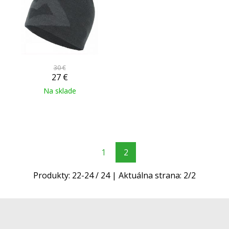
30 €
27
€
Na sklade
1
2
Produkty:
22
-
24
/
24
| Aktuálna strana:
2
/
2