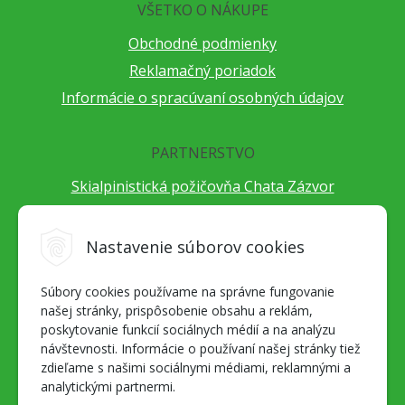
VŠETKO O NÁKUPE
Obchodné podmienky
Reklamačný poriadok
Informácie o spracúvaní osobných údajov
PARTNERSTVO
Skialpinistická požičovňa Chata Zázvor
Po horách s TatryGuide
Cestovateľský festival Cestou necestou
Nastavenie súborov cookies
Peter Fraňo - ultra bežec
Súbory cookies používame na správne fungovanie
Alpenverein Slovensko
našej stránky, prispôsobenie obsahu a reklám,
Hore-dole Derešom
poskytovanie funkcií sociálnych médií a na analýzu
Motorest Nemecká
návštevnosti. Informácie o používaní našej stránky tiež
zdieľame s našimi sociálnymi médiami, reklamnými a
Splav Hrona
analytickými partnermi.
OZ ZaBer