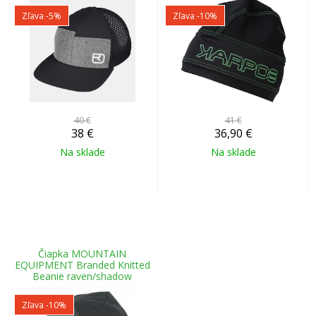
Zľava -5%
Zľava -10%
40 €
41 €
38
€
36,90
€
Na sklade
Na sklade
Čiapka MOUNTAIN
EQUIPMENT Branded Knitted
Beanie raven/shadow
Zľava -10%