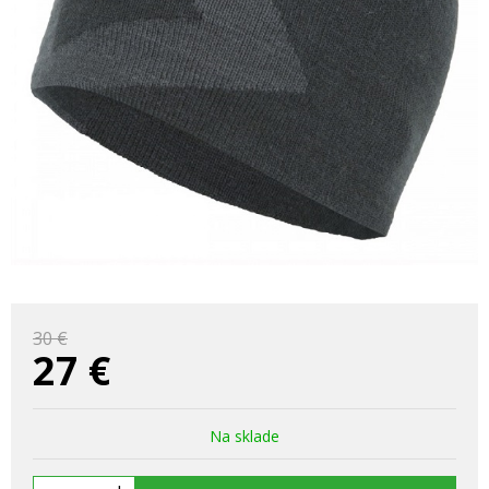
30 €
27
€
Na sklade