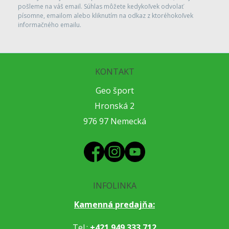
pošleme na váš email. Súhlas môžete kedykoľvek odvolať
písomne, emailom alebo kliknutím na odkaz z ktoréhokoľvek
informačného emailu.
KONTAKT
Geo šport
Hronská 2
976 97 Nemecká
INFOLINKA
Kamenná predajňa:
Tel.:
+421 949 333 712