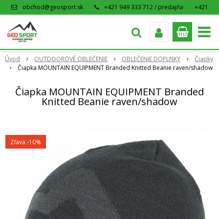
obchod@geosport.sk
+421 949 333 712 / predajňa
+421
915 962 766 / eshop
Úvod
OUTDOOROVÉ OBLEČENIE
OBLEČENIE DOPLNKY
Čiapky
Čiapka MOUNTAIN EQUIPMENT Branded Knitted Beanie raven/shadow
Čiapka MOUNTAIN EQUIPMENT Branded
Knitted Beanie raven/shadow
Zľava -10%